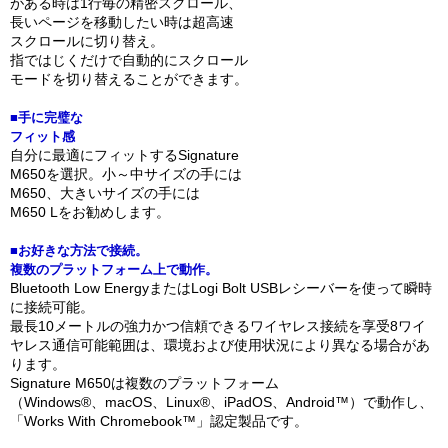
がある時は1行毎の精密スクロール、
長いページを移動したい時は超高速
スクロールに切り替え。
指ではじくだけで自動的にスクロール
モードを切り替えることができます。
■手に完璧な
フィット感
自分に最適にフィットするSignature
M650を選択。小～中サイズの手には
M650、大きいサイズの手には
M650 Lをお勧めします。
■お好きな方法で接続。
複数のプラットフォーム上で動作。
Bluetooth Low EnergyまたはLogi Bolt USBレシーバーを使って瞬時
に接続可能。
最長10メートルの強力かつ信頼できるワイヤレス接続を享受8ワイ
ヤレス通信可能範囲は、環境および使用状況により異なる場合があ
ります。
Signature M650は複数のプラットフォーム
（Windows®、macOS、Linux®、iPadOS、Android™）で動作し、
「Works With Chromebook™」認定製品です。