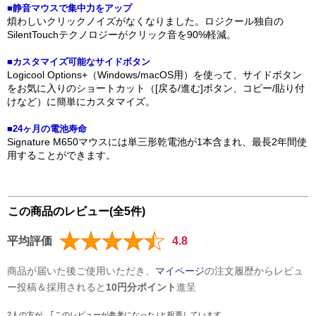
■静音マウスで集中力をアップ
煩わしいクリックノイズがなくなりました。ロジクール独自の
SilentTouchテクノロジーがクリック音を90%軽減。
■カスタマイズ可能なサイドボタン
Logicool Options+（Windows/macOS用）を使って、サイドボタン
をお気に入りのショートカット（[戻る/進む]ボタン、コピー/貼り付
けなど）に簡単にカスタマイズ。
■24ヶ月の電池寿命
Signature M650マウスには単三形乾電池が1本含まれ、最長2年間使
用することができます。
この商品のレビュー(全5件)
平均評価
4.8
商品が届いた後ご使用いただき、
マイページ
の注文履歴からレビュ
ー投稿＆採用されると
10円分ポイント
進呈
2人の方が、｢このレビューが参考になった｣と投票しています。