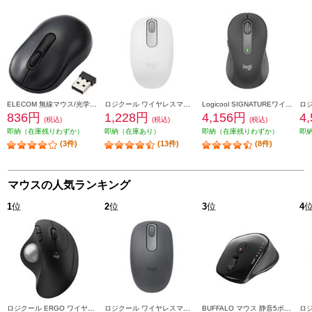
ELECOM 無線マウス/光学式/Sサイズ/抗菌/ブラック M-DY10DRSKBK
ロジクール ワイヤレスマウス M196 Bluetooth オフホワイト M196OW
Logicool SIGNATUREワイヤレスマウス【M650MGR/Mサイズ/グラファイト】 M650MGR
836円
1,228円
4,156円
4
(税込)
(税込)
(税込)
即納（在庫残りわずか）
即納（在庫あり）
即納（在庫残りわずか）
即
(3件)
(13件)
(8件)
マウスの人気ランキング
1
位
2
位
3
位
4
ロジクール ERGO ワイヤレストラックボールマウス ブラック M575SPBK
ロジクール ワイヤレスマウス M196 Bluetooth グラファイト M196GR
BUFFALO マウス 静音5ボタン 切替機能付 Bluetooth5.0 ブラック BSMBB540BK