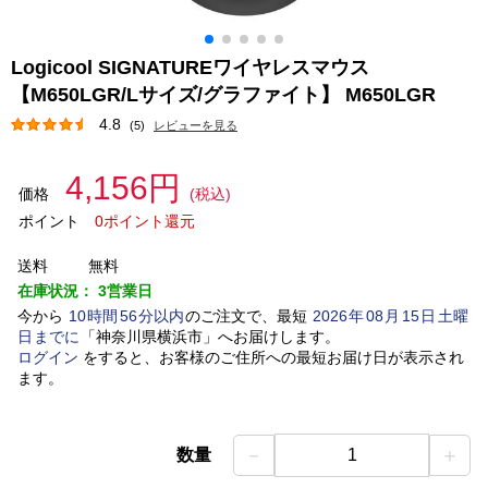
Logicool SIGNATUREワイヤレスマウス
【M650LGR/Lサイズ/グラファイト】 M650LGR
4.8
(5)
レビューを見る
4,156円
価格
(税込)
ポイント
0ポイント還元
送料
無料
在庫状況：
3営業日
今から
10
時間
56
分以内
のご注文で、最短
2026
年
08
月
15
日
土曜
日
までに
「
神奈川県横浜市
」
へお届けします。
ログイン
をすると、お客様のご住所への最短お届け日が表示され
ます。
－
＋
数量
1