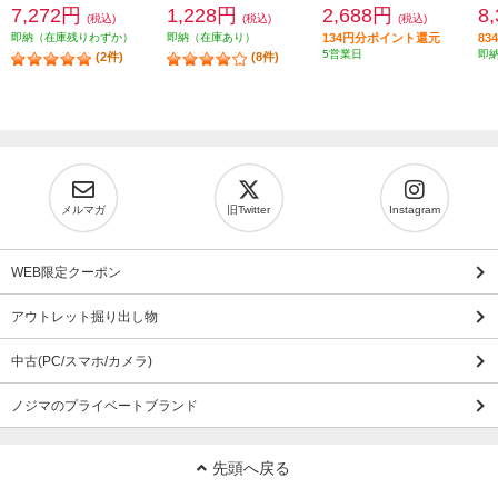
7,272円
1,228円
2,688円
8
(税込)
(税込)
(税込)
即納（在庫残りわずか）
即納（在庫あり）
134円分ポイント還元
8
5営業日
即
(2件)
(8件)
メルマガ
旧Twitter
Instagram
WEB限定クーポン
アウトレット掘り出し物
中古(PC/スマホ/カメラ)
ノジマのプライベートブランド
先頭へ戻る