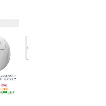
6
7
位
位
位
M575SPOW ワ
Logicool SIGNATUREワイヤレスマ
ELECOM エレコム／マウス／握り
ボールマウス 静
ウス【M650MGR/Mサイズ/グラフ
やすい／ＢｌｕｅＬＥＤマウス／
SPOW
ァイト】 M650MGR
握りの極み／Ｌサイズ／静音／無
円
4,156円
3,828円
(税込)
(税込)
(税込)
線／２．４ＧＨｚ／５ボタン／ブ
ント還元
発送目安:
即納（在庫残りわず
ルー MXGL10DBNBU
発送目安:
3営業日
（在庫残りわず
か）
(1件)
）
(8件)