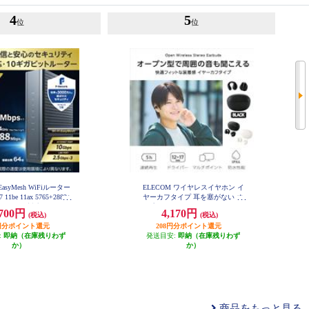
4
5
位
位
EasyMesh WiFiルーター
ELECOM ワイヤレスイヤホン イ
 11be 11ax 5765+2882+
ヤーカフタイプ 耳を塞がない オ
Pv6 (IPoE)対応 有線 10G
ープンイヤー Bluetooth 5.4 マルチ
,700円
4,170円
(税込)
(税込)
セキュリティ搭載 ブラック
ポイント 軽量 ブラック LBT-OWS
C-BE94XSD-B
03BK
35円分ポイント還元
208円分ポイント還元
:
即納（在庫残りわず
発送目安:
即納（在庫残りわず
か）
か）
商品をもっと見る