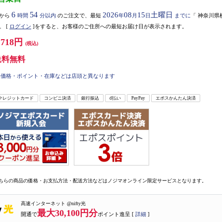
6
54
2026
08
15
土曜日
から
時間
分以内
のご注文で、最短
年
月
日
までに
「
神奈川県
。
[
ログイン
]をすると、お客様のご住所への最短お届け日が表示されます。
,718円
(税込)
送料無料
価格・ポイント・在庫などは店頭と異なります
クレジットカード
コンビニ決済
銀行振込
d払い
PayPay
エポスかんたん決済
ちらの商品の価格・お支払方法・配送方法などはノジマオンライン限定サービスとなります。
高速インターネット @nifty光
最大30,100円分
開通で
ポイント進呈 [
詳細
]