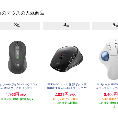
新のマウスの人気商品
3
4
5
位
位
ジクール ワイヤレスマウス Sign
BUFFALO マウス 静音5ボタン 切
ロジクール ERGO 
ture M750 Mサイズ グラファイト
替機能付 Bluetooth5.0 ブラック BS
イヤレストラック
M750MGR
MBB540BK
音 M575
4,533円
2,821円
8,400
(税込)
(税込)
発送目安:
即納（在庫あり）
141円分ポイント還元
840円分ポイ
発送目安:
5営業日
発送目安:
即納
か