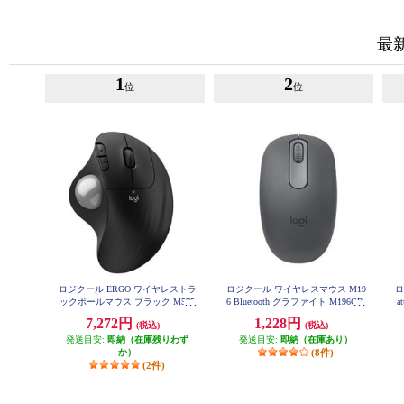
最
1
2
位
位
ロジクール ERGO ワイヤレストラ
ロジクール ワイヤレスマウス M19
ロ
ックボールマウス ブラック M575
6 Bluetooth グラファイト M196GR
a
SPBK
7,272円
1,228円
(税込)
(税込)
発送目安:
即納（在庫残りわず
発送目安:
即納（在庫あり）
か）
(8件)
(2件)