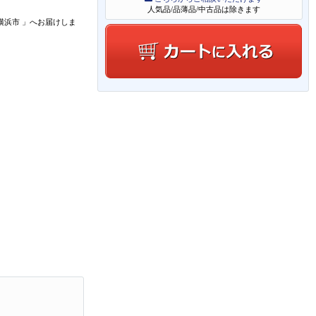
人気品/品薄品/中古品は除きます
横浜市
」
へお届けしま