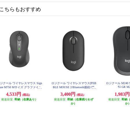
こちらもおすすめ
ジクール ワイヤレスマウス Sign
ロジクール ワイヤレスマウス[PEB
ロジクール M240 Sile
ｳｽ GR M
ture M750 Mサイズ グラファイト
BLE MOUSE 2/Bluetooth接続//静
M750MGR
音/グラファイト]M350SGR M350S
4,533円
3,400円
1,983
(税込)
(税込)
GR
発送目安:
即納（在庫あり）
発送目安:
即納（在庫残りわず
発送目安:
即納
か）
か