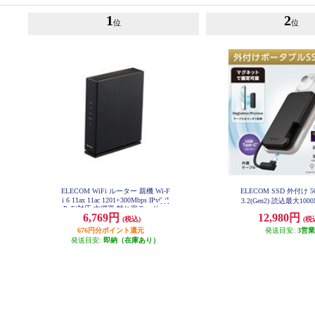
1
2
位
位
ELECOM WiFi ルーター 親機 Wi-F
ELECOM SSD 外付け 5
i 6 11ax 11ac 1201+300Mbps IPv6 (I
3.2(Gen2) 読込最大100
PoE)対応 中継器 離れ家モード ブ
ネット付き USB-Cケ
6,769円
12,980円
ラック WRC-X1500GS2-B
(税込)
(税
ポータブル ブラック ESD
0GBK
676円分ポイント還元
発送目安:
3営
発送目安:
即納（在庫あり）