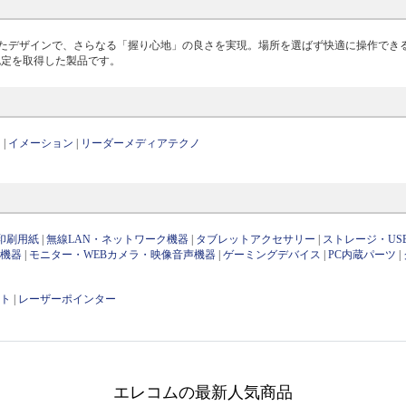
デザインで、さらなる「握り心地」の良さを実現。場所を選ばず快適に操作できるBl
対応認定を取得した製品です。
ス
|
イメーション
|
リーダーメディアテクノ
印刷用紙
|
無線LAN・ネットワーク機器
|
タブレットアクセサリー
|
ストレージ・US
け機器
|
モニター・WEBカメラ・映像音声機器
|
ゲーミングデバイス
|
PC内蔵パーツ
|
ット
|
レーザーポインター
エレコムの最新人気商品