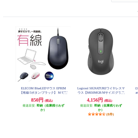
ELECOM BlueLEDマウス EPRIM
Logicool SIGNATUREワイヤレスマ
ロ
【有線/3ボタン/ブラック】 M-Y8U
ウス【M650MGR/Mサイズ/グラフ
a
BBK
ァイト】 M650MGR
850円
4,156円
(税込)
(税込)
発送目安:
即納（在庫残りわず
発送目安:
即納（在庫残りわず
か）
か）
(8件)