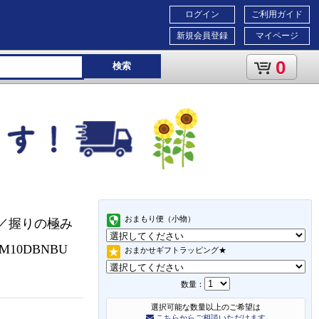
ログイン
ご利用ガイド
新規会員登録
マイページ
0
検索
おまもり便（小物）
ス／握りの極み
10DBNBU
おまかせギフトラッピング★
数量：
選択可能な数量以上のご希望は
こちらからご相談いただけます