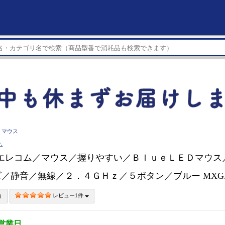
マウス
ム
M エレコム／マウス／握りやすい／ＢｌｕｅＬＥＤマウ
／静音／無線／２．４ＧＨｚ／５ボタン／ブルー MXGM
レビュー1件
3営業日