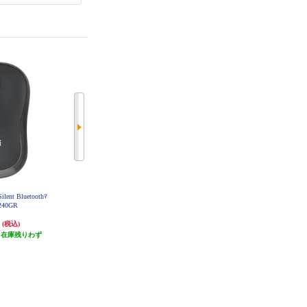
nt Bluetoothﾏ
ロジクール ERGO ワイヤレストラ
ロジクール ワイヤレスマウス M19
240GR
ックボールマウス ブラック M575
6 Bluetooth ローズ M196RO
SPBK
円
7,272円
1,228円
(税込)
(税込)
(税込)
（在庫残りわず
発送目安:
即納（在庫残りわず
発送目安:
即納（在庫あり）
）
か）
(2件)
(2件)