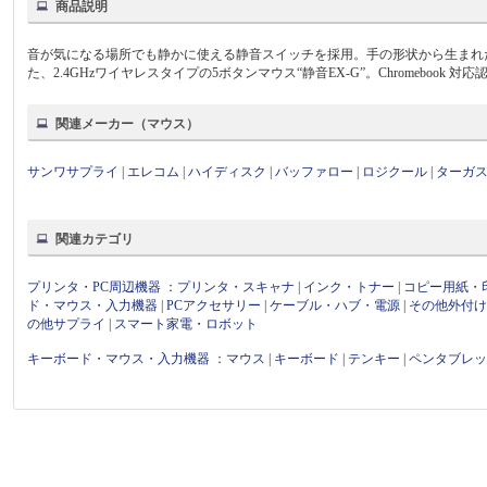
商品説明
音が気になる場所でも静かに使える静音スイッチを採用。手の形状から生まれた
た、2.4GHzワイヤレスタイプの5ボタンマウス“静音EX-G”。Chromebook 
関連メーカー（マウス）
サンワサプライ
|
エレコム
|
ハイディスク
|
バッファロー
|
ロジクール
|
ターガ
関連カテゴリ
プリンタ・PC周辺機器
：
プリンタ・スキャナ
|
インク・トナー
|
コピー用紙・
ド・マウス・入力機器
|
PCアクセサリー
|
ケーブル・ハブ・電源
|
その他外付
の他サプライ
|
スマート家電・ロボット
キーボード・マウス・入力機器
：
マウス
|
キーボード
|
テンキー
|
ペンタブレ