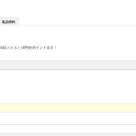
返品特約
掲載されると
10円分ポイント
進呈！