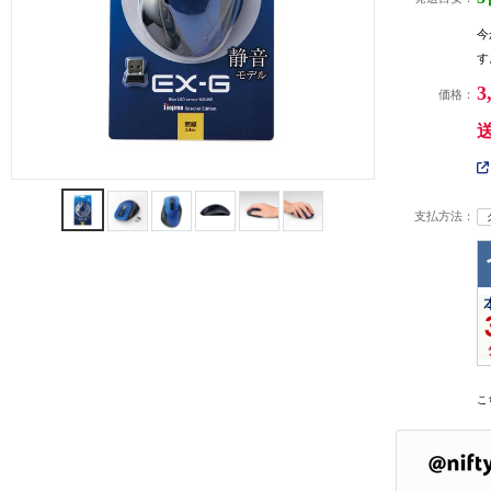
今
す
3
価格：
支払方法：
こ