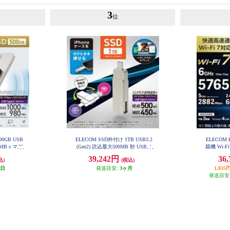
3
位
00GB USB
ELECOM SSD外付け 1TB USB3.2
ELECOM 
0MB s マグ
(Gen2) 読込最大500MB 秒 USBメ
親機 Wi-Fi7
ーブル一体型
モリ型 ポータブル 回転式 高速 Ty
688Mbps I
39,242円
36
込)
(税込)
-EPB050
peC USB-A両対応 シルバー ESD-E
bps AI
PA1000GSV
WR
業日
発送目安:
3ヶ月
1,8
発送目安