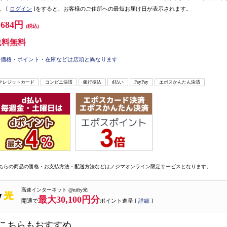
。
[
ログイン
]をすると、お客様のご住所への最短お届け日が表示されます。
,684円
(税込)
送料無料
価格・ポイント・在庫などは店頭と異なります
クレジットカード
コンビニ決済
銀行振込
d払い
PayPay
エポスかんたん決済
ちらの商品の価格・お支払方法・配送方法などはノジマオンライン限定サービスとなります。
高速インターネット @nifty光
最大30,100円分
開通で
ポイント進呈 [
詳細
]
こちらもおすすめ