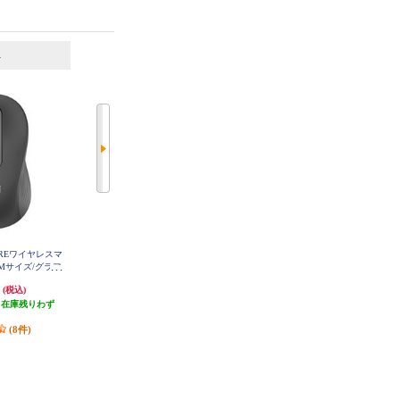
6
7
位
位
位
ATUREワイヤレスマ
ELECOM エレコム／マウス／握り
ロジクール ワイヤレスマウス M19
/Mサイズ/グラフ
やすい／ＢｌｕｅＬＥＤマウス／
6 Bluetooth オフホワイト M196O
W
650MGR
握りの極み／Ｌサイズ／静音／無
円
3,828円
1,228円
(税込)
(税込)
(税込)
線／２．４ＧＨｚ／５ボタン／ブ
（在庫残りわず
ルー MXGL10DBNBU
発送目安:
3営業日
発送目安:
即納（在庫あり）
）
(1件)
(13件)
(8件)