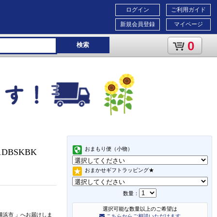
ログイン
ご利用ガイド
新規会員登録
マイページ
0
検索
おまもり便（小物）
1DBSKBK
おまかせギフトラッピング★
数量：
選択可能な数量以上のご希望は
横浜市
」
へお届けしま
こちらからご相談いただけます