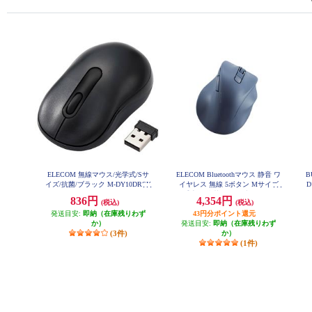
ELECOM 無線マウス/光学式/Sサ
ELECOM Bluetoothマウス 静音 ワ
B
イズ/抗菌/ブラック M-DY10DRSK
イヤレス 無線 5ボタン Mサイズ
BK
右手専用 抗菌 EX-G ブルー M-XG
836円
4,354円
(税込)
(税込)
M30BBSKBU
発送目安:
即納（在庫残りわず
43円分ポイント還元
か）
発送目安:
即納（在庫残りわず
(3件)
か）
(1件)