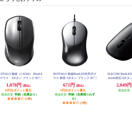
UFFALO 無線（2.4GHz） BlueLE
BUFFALO 有線BlueLED光学式マ
ELECOM BlueLE
Dマウス 3ボタン ブラック BSM
ウス 静音 3ボタン ブラック BSM
etooth対応/4ボ
BW100BK
BU100BK
ック M-TM
1,078円
671円
2,049
(税込)
(税込)
10円分ポイント還元
6円分ポイント還元
発送目安:
発送目安:
即納（在庫あり）
発送目安:
即納（在庫残りわず
(1件)
か）
(3件)