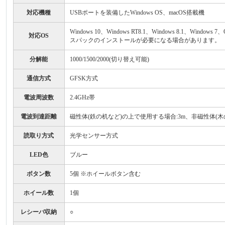
対応機種
USBポートを装備したWindows OS、macOS搭載機
Windows 10、Windows RT8.1、Windows 8.1、Window
対応OS
スパックのインストールが必要になる場合があります。
分解能
1000/1500/2000(切り替え可能)
通信方式
GFSK方式
電波周波数
2.4GHz帯
電波到達距離
磁性体(鉄の机など)の上で使用する場合:3m、非磁性体(木
読取り方式
光学センサー方式
LED色
ブルー
ボタン数
5個 ※ホイールボタン含む
ホイール数
1個
レシーバ収納
○