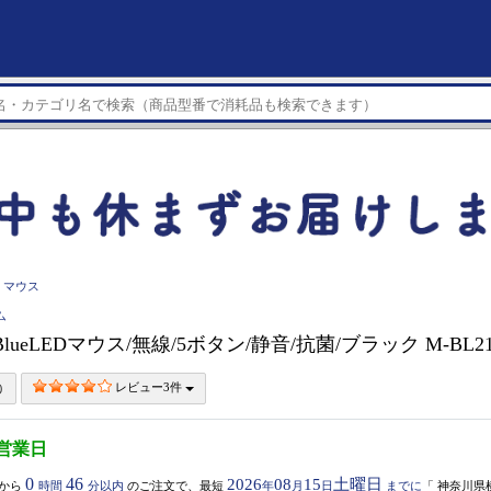
マウス
ム
 BlueLEDマウス/無線/5ボタン/静音/抗菌/ブラック M-BL2
レビュー3件
3営業日
0
46
2026
08
15
土曜日
から
時間
分以内
のご注文で、最短
年
月
日
までに
「
神奈川県