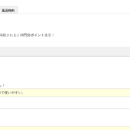
返品特約
掲載されると
10円分ポイント
進呈！
ん ）
ので使いやすい。