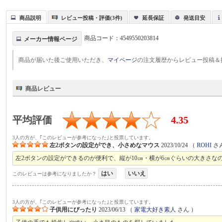
商品説明
レビュー投稿・評価(3件)
延長保証
発送目安
商品コード：
4549550203814
メーカー情報ページ
商品が届いた後ご使用いただき、
マイページ
の注文履歴からレビュー投稿＆
商品レビュー
平均評価
4.35
3人の方が、｢このレビューが参考になった｣と投票しています。
左2ボタンの設定ができ、小さめなマウス
2023/10/24
（
ROHI
さ
左2ボタンの設定ができるのが便利で、縦が10㎝・横が6㎝ぐらいの大きさな
はい
いいえ
このレビューは参考になりましたか？
3人の方が、｢このレビューが参考になった｣と投票しています。
子供用にぴったり
2023/06/13
（
家電大好き素人
さん ）