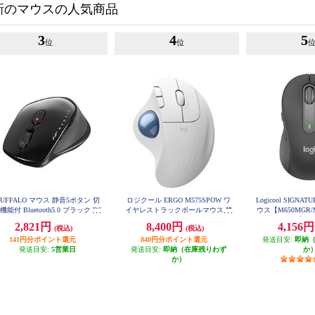
新のマウスの人気商品
3
4
5
位
位
UFFALO マウス 静音5ボタン 切
ロジクール ERGO M575SPOW ワ
Logicool SIGN
機能付 Bluetooth5.0 ブラック BS
イヤレストラックボールマウス 静
ウス【M650MGR
MBB540BK
音 M575SPOW
ァイト】 M
2,821円
8,400円
4,156
(税込)
(税込)
141円分ポイント還元
840円分ポイント還元
発送目安:
即納
発送目安:
5営業日
発送目安:
即納（在庫残りわず
か
か）