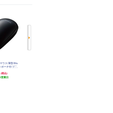
Dマウス/薄型/Blu
サンワサプライ 静音ワイヤレスブ
ELECOM ワイヤレスマウス BlueL
タン/ポーチ付/ブラ
ルーLEDマウス SLIMO （充電
ED 無線 ( USB 2.4GHz ) ４ボタン
10BBBK
式・Type-C） MA-WCBS310BK
薄型 モバイルマウス 収納ポーチ
円
3,420円
1,563円
(税込)
(税込)
(税込)
付き 割り当て機能 レシーバー収
3営業日
171円分ポイント還元
納付 ブラック M-TM10DBBK
発送目安:
3営業日
発送目安:
3営業日
(1件)