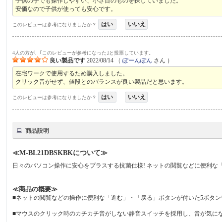
子供の手でも操作しやすい、小さ目のものを探していました。
安価なので子供が使っても安心です。
はい
いいえ
このレビューは参考になりましたか？
4人の方が、｢このレビューが参考になった｣と投票しています。
良い製品です
2022/08/14
（
ぽーんぽん
さん ）
在宅ワークで使用するため購入しました。
クリック音がせず、値段とのバランスが良い製品だと思います。
はい
いいえ
このレビューは参考になりましたか？
商品説明
≪M-BL21DBSKBKについて≫
日々のパソコン操作に安心をプラスする抗菌仕様! ネットの閲覧などに便利な「
≪商品の概要≫
■ネットの閲覧などの操作に便利な「進む」・「戻る」ボタンが付いた5ボタンワイ
■マウスのクリック時のカチカチ音がしない静音スイッチを採用し、音が気に