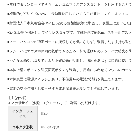
■無料でダウンロードできる「エレコムマウスアシスタント」を利用すること
■標準的なMサイズのため、長時間使用していても手が疲れにくく、オフィス
■財団法人日本規格協会(JSA)が定める抗菌性試験に準拠し、表面上におけ
■2.4GHz帯を採用したワイヤレスタイプで、非磁性体で約10m、スチールデ
■ノートパソコンのUSBポートに接続しても気にならず、装着したまま持ち運
■レシーバはマウス本体内に収納できるため、持ち運び時のレシーバの紛失を
■小さな凹凸やホコリでもより正確に光が反射し、場所を選ばずに快適に使用でき
■本体上部にポインタ速度変更ボタンを装備し、用途にあわせてマウスのカーソル速度
■本体裏面に電源スイッチがあり、不使用時の電池の消耗を防止できます。
■電池の交換時期をお知らせする電池残量表示ランプを搭載しています。
【主な仕様】
スマホ版サイトは横にスクロールしてご確認いただけます。
インターフェ
USB
イス
コネクタ形状
USB(A)オス