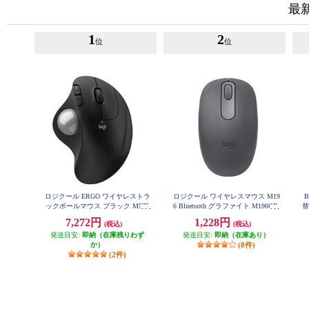
最
1
2
位
位
ロジクール ERGO ワイヤレストラ
ロジクール ワイヤレスマウス M19
B
ックボールマウス ブラック M575
6 Bluetooth グラファイト M196GR
替
SPBK
7,272円
1,228円
(税込)
(税込)
発送目安:
即納（在庫残りわず
発送目安:
即納（在庫あり）
か）
(8件)
(2件)