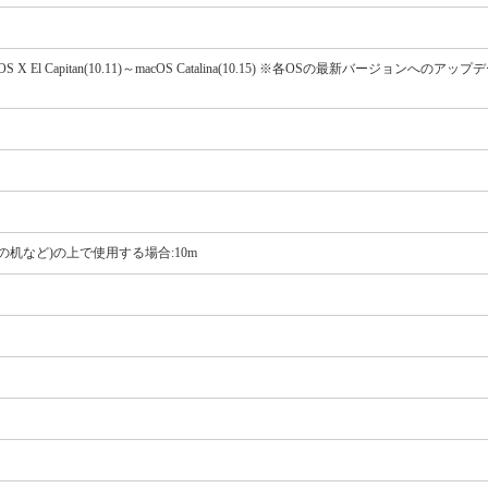
s 7、OS X El Capitan(10.11)～macOS Catalina(10.15) ※各OSの最新バージョンへ
の机など)の上で使用する場合:10m