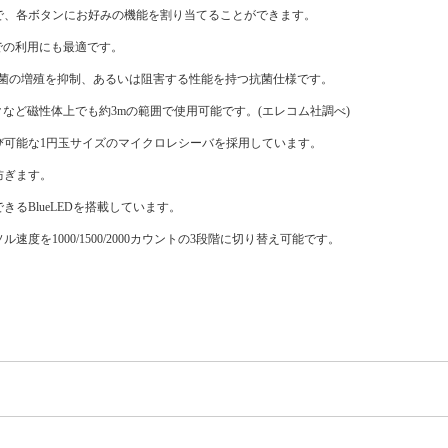
で、各ボタンにお好みの機能を割り当てることができます。
での利用にも最適です。
る細菌の増殖を抑制、あるいは阻害する性能を持つ抗菌仕様です。
スクなど磁性体上でも約3mの範囲で使用可能です。(エレコム社調べ)
び可能な1円玉サイズのマイクロレシーバを採用しています。
防ぎます。
るBlueLEDを搭載しています。
を1000/1500/2000カウントの3段階に切り替え可能です。