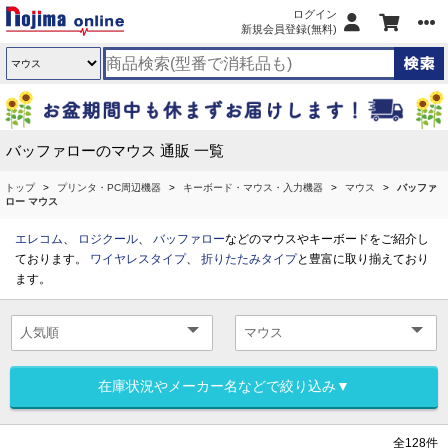
ログイン
新規会員登録(無料)
バッファローのマウス 通販 一覧
トップ
プリンタ・PC周辺機器
キーボード・マウス・入力機器
マウス
バッファ
ロー マウス
エレコム
、
ロジクール
、
バッファロー
などのマウスやキーボードをご紹介し
ております。
ワイヤレスタイプ
、
折りたたみタイプ
と豊富に取り揃えており
ます。
在庫状況やメーカー名などで絞り込み▼
全128件