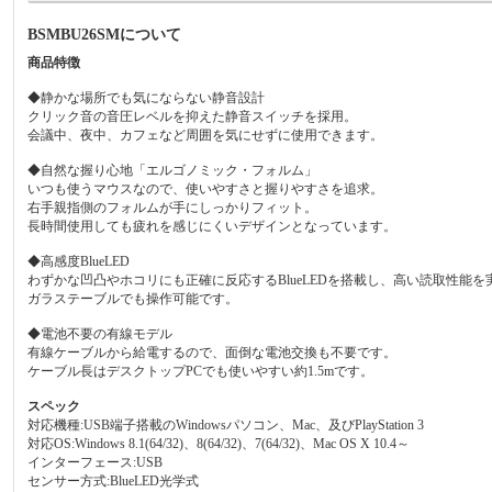
BSMBU26SMについて
商品特徴
◆静かな場所でも気にならない静音設計
クリック音の音圧レベルを抑えた静音スイッチを採用。
会議中、夜中、カフェなど周囲を気にせずに使用できます。
◆自然な握り心地「エルゴノミック・フォルム」
いつも使うマウスなので、使いやすさと握りやすさを追求。
右手親指側のフォルムが手にしっかりフィット。
長時間使用しても疲れを感じにくいデザインとなっています。
◆高感度BlueLED
わずかな凹凸やホコリにも正確に反応するBlueLEDを搭載し、高い読取性能を
ガラステーブルでも操作可能です。
◆電池不要の有線モデル
有線ケーブルから給電するので、面倒な電池交換も不要です。
ケーブル長はデスクトップPCでも使いやすい約1.5mです。
スペック
対応機種:USB端子搭載のWindowsパソコン、Mac、及びPlayStation 3
対応OS:Windows 8.1(64/32)、8(64/32)、7(64/32)、Mac OS X 10.4～
インターフェース:USB
センサー方式:BlueLED光学式