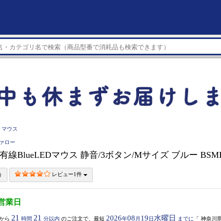
マウス
ファロー
O 有線BlueLEDマウス 静音/3ボタン/Mサイズ ブルー BSM
レビュー1件
5営業日
21
21
2026
08
19
水曜日
から
時間
分以内
のご注文で、最短
年
月
日
までに
「
神奈川