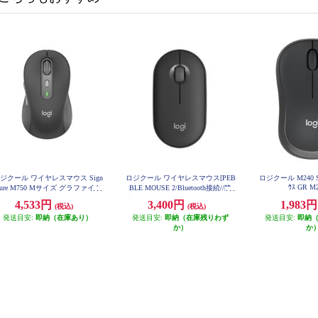
ジクール ワイヤレスマウス Sign
ロジクール ワイヤレスマウス[PEB
ロジクール M240 Sile
ｳｽ GR M
ture M750 Mサイズ グラファイト
BLE MOUSE 2/Bluetooth接続//静
M750MGR
音/グラファイト]M350SGR M350S
4,533円
3,400円
1,983
(税込)
(税込)
GR
発送目安:
即納（在庫あり）
発送目安:
即納（在庫残りわず
発送目安:
即納
か）
か