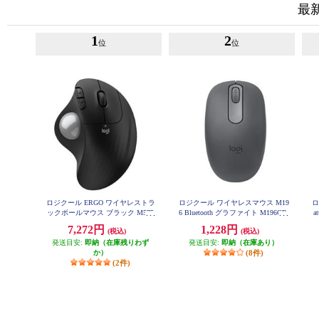
最
1
2
位
位
ロジクール ERGO ワイヤレストラ
ロジクール ワイヤレスマウス M19
ロ
ックボールマウス ブラック M575
6 Bluetooth グラファイト M196GR
a
SPBK
7,272円
1,228円
(税込)
(税込)
発送目安:
即納（在庫残りわず
発送目安:
即納（在庫あり）
か）
(8件)
(2件)