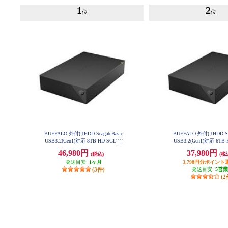
1
2
位
位
BUFFALO 外付けHDD SeagateBasic
BUFFALO 外付けHDD Sea
USB3.2(Gen1)対応 8TB HD-SGDA8
USB3.2(Gen1)対応 6TB
U3-B
U3-B
46,980円
37,980円
(税込)
(税
発送目安:
1ヶ月
3,798円分ポイント
(3件)
発送目安:
5営
(2