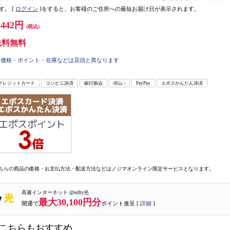
す。
[
ログイン
]をすると、お客様のご住所への最短お届け日が表示されます。
,442円
(税込)
送料無料
価格・ポイント・在庫などは店頭と異なります
クレジットカード
コンビニ決済
銀行振込
d払い
PayPay
エポスかんたん決済
ちらの商品の価格・お支払方法・配送方法などはノジマオンライン限定サービスとなります。
高速インターネット @nifty光
最大30,100円分
開通で
ポイント進呈 [
詳細
]
こちらもおすすめ