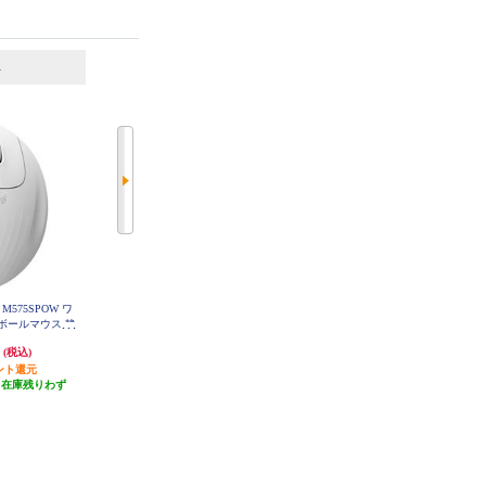
6
7
位
位
位
M575SPOW ワ
Logicool SIGNATUREワイヤレスマ
ELECOM エレコム／マウス／握り
ボールマウス 静
ウス【M650MGR/Mサイズ/グラフ
やすい／ＢｌｕｅＬＥＤマウス／
SPOW
ァイト】 M650MGR
握りの極み／Ｌサイズ／静音／無
円
4,156円
3,828円
(税込)
(税込)
(税込)
線／２．４ＧＨｚ／５ボタン／ブ
ント還元
発送目安:
即納（在庫残りわず
ルー MXGL10DBNBU
発送目安:
3営業日
（在庫残りわず
か）
(1件)
）
(8件)