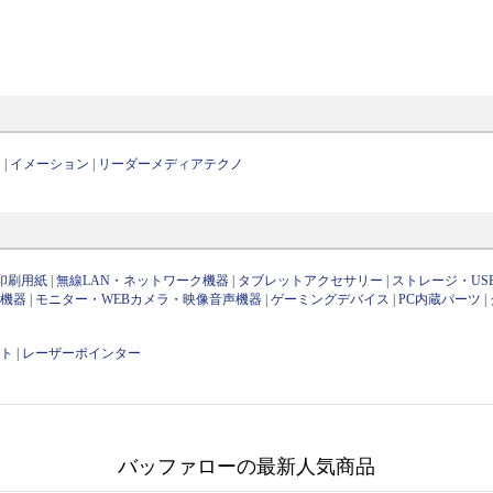
ス
|
イメーション
|
リーダーメディアテクノ
印刷用紙
|
無線LAN・ネットワーク機器
|
タブレットアクセサリー
|
ストレージ・US
け機器
|
モニター・WEBカメラ・映像音声機器
|
ゲーミングデバイス
|
PC内蔵パーツ
|
ット
|
レーザーポインター
バッファローの最新人気商品