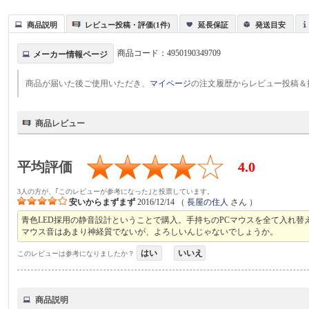
商品説明
レビュー投稿・評価(1件)
延長保証
発送目安
商品コード：
4950190349709
メーカー情報ページ
商品が届いた後ご使用いただき、
マイページ
の注文履歴からレビュー投稿＆
商品レビュー
平均評価
4.0
3人の方が、｢このレビューが参考になった｣と投票しています。
安いからまずまず
2016/12/14
（
長屋の住人
さん ）
青色LED採用の静音設計ということで購入。手持ちのPCマウスを全て入れ替
マウス音はあまり神経質でないが、よろしいんじゃないでしょうか。
はい
いいえ
このレビューは参考になりましたか？
商品説明