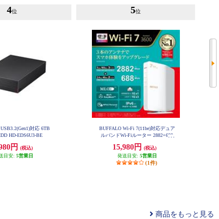
4
5
位
位
USB3.2(Gen1)対応 6TB
BUFFALO Wi-Fi 7(11be)対応デュア
D HD-EDS6U3-BE
ルバンドWi-Fiルーター 2882+688
Mbps AirStation WSR3600BE4P-W
,980円
15,980円
H
(税込)
(税込)
送目安:
5営業日
発送目安:
5営業日
(1件)
商品をもっと見る