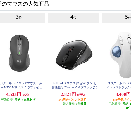
新のマウスの人気商品
3
4
5
位
位
ジクール ワイヤレスマウス Sign
BUFFALO マウス 静音5ボタン 切
ロジクール ERGO 
ture M750 Mサイズ グラファイト
替機能付 Bluetooth5.0 ブラック BS
イヤレストラック
M750MGR
MBB540BK
音 M575
4,533円
2,821円
8,400
(税込)
(税込)
発送目安:
即納（在庫あり）
141円分ポイント還元
840円分ポイ
発送目安:
5営業日
発送目安:
即納
か