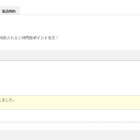
返品特約
掲載されると
10円分ポイント
進呈！
えました。