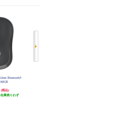
nt Bluetoothﾏ
ロジクール ERGO ワイヤレストラ
ロジクール ワイヤレスマウス M19
240GR
ックボールマウス ブラック M575
6 Bluetooth ローズ M196RO
SPBK
円
7,272円
1,228円
(税込)
(税込)
(税込)
（在庫残りわず
発送目安:
即納（在庫残りわず
発送目安:
即納（在庫あり）
）
か）
(2件)
(2件)