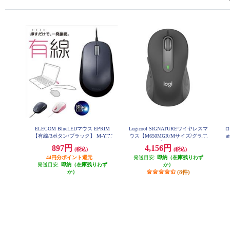
ELECOM BlueLEDマウス EPRIM
Logicool SIGNATUREワイヤレスマ
ロ
【有線/3ボタン/ブラック】 M-Y8U
ウス【M650MGR/Mサイズ/グラフ
a
BBK
ァイト】 M650MGR
897円
4,156円
(税込)
(税込)
44円分ポイント還元
発送目安:
即納（在庫残りわず
発送目安:
即納（在庫残りわず
か）
か）
(8件)