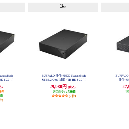
3
位
gateBasic
BUFFALO 外付けHDD SeagateBasic
BUFFALO 
 HD-SGDA6
USB3.2(Gen1)対応 4TB HD-SGDA4
外付けHD
U3-B
29,980円
27
込)
(税込)
還元
発送目安:
5営業日
発
業日
(7件)
件)