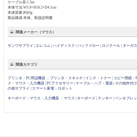
ケーブル長:1.5m
本体寸法:W5.9×H10.2×D4.1cm
本体質量:約83g
製品構成:本体、取扱説明書
関連メーカー（マウス）
サンワサプライ
|
エレコム
|
ハイディスク
|
バッファロー
|
ロジクール
|
ターガ
関連カテゴリ
プリンタ・PC周辺機器
：
プリンタ・スキャナ
|
インク・トナー
|
コピー用紙・
ド・マウス・入力機器
|
PCアクセサリー
|
ケーブル・ハブ・電源
|
その他外付
の他サプライ
|
スマート家電・ロボット
キーボード・マウス・入力機器
：
マウス
|
キーボード
|
テンキー
|
ペンタブレ