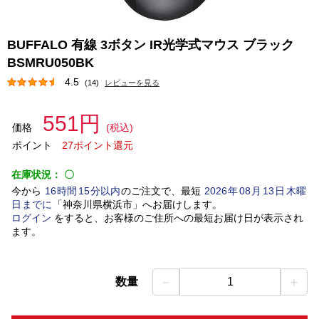
BUFFALO 有線 3ボタン IR光学式マウス ブラック
BSMRU050BK
4.5
(14)
レビューを見る
551円
価格
(税込)
ポイント
27ポイント還元
在庫状況：
〇
今から
16
時間
15
分以内
のご注文で、最短
2026
年
08
月
13
日
木曜
日
までに
「
神奈川県横浜市
」
へお届けします。
ログイン
をすると、お客様のご住所への最短お届け日が表示され
ます。
－
＋
数量
1