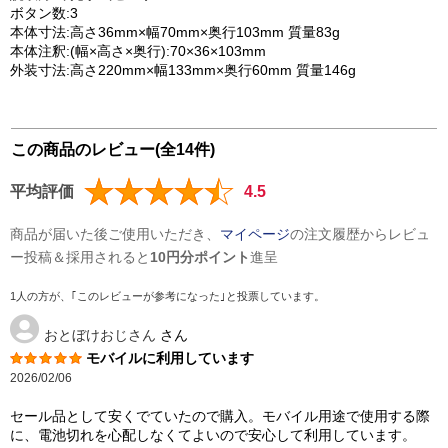
ボタン数:3
本体寸法:高さ36mm×幅70mm×奥行103mm 質量83g
本体注釈:(幅×高さ×奥行):70×36×103mm
外装寸法:高さ220mm×幅133mm×奥行60mm 質量146g
この商品のレビュー(全14件)
平均評価
4.5
商品が届いた後ご使用いただき、
マイページ
の注文履歴からレビュ
ー投稿＆採用されると
10円分ポイント
進呈
1人の方が、｢このレビューが参考になった｣と投票しています。
おとぼけおじさん
さん
モバイルに利用しています
2026/02/06
セール品として安くでていたので購入。モバイル用途で使用する際
に、電池切れを心配しなくてよいので安心して利用しています。