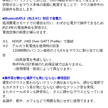
事前にペアリングしておけば、3台の機器を切り替えて使えます。
切替ボタンをマウス本体の底面に配置することで、マウス操作中の
誤操作を防止します。
■BluetoothR5.0（BLE※1）対応で省電力
低消費電カモードでの通信を行い、わずかな電力で操作できるため
約2.8年の電池寿命を実現※2。
電池交換の頻度が減らせます。
※1. HOGP（HID Over GATT Profile）で接続
※2. アルカリ乾電池を使用時の目安
1日8時間のパソコン操作のうち5％をマウスに割り当てた場
合
（自然放電を考虚しない）
BUFFALO計算値のため保証値ではありません。
（使用環境・状況によって異なります）
■操作音が静かな場所でも気にならない静音設計
通常のマウスと変わらないクリック感がありながら、静かな場所で
もカチカチという音が気にならない静かなクリック音を実現。
またホイールボタンも静音化し、さらに静かなマウスとなっていま
す。
会議中、夜中、カフェなどで周囲を気にせずに使用できます。