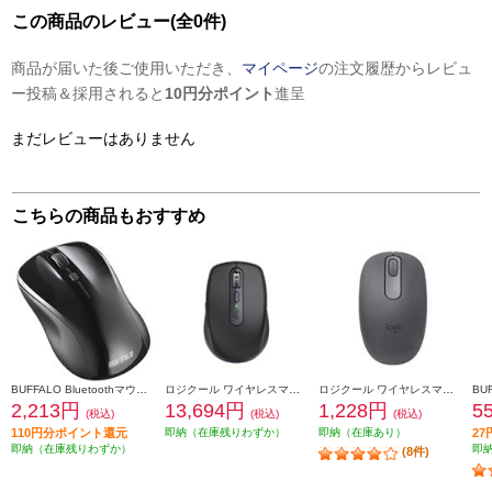
この商品のレビュー(全0件)
商品が届いた後ご使用いただき、
マイページ
の注文履歴からレビュ
ー投稿＆採用されると
10円分ポイント
進呈
まだレビューはありません
こちらの商品もおすすめ
BUFFALO Bluetoothマウス BSMBB110BK
ロジクール ワイヤレスマウス MX Anywhere 3S グラファイト MX1800GR
ロジクール ワイヤレスマウス M196 Bluetooth グラファイト M196GR
2,213円
13,694円
1,228円
5
(税込)
(税込)
(税込)
110円分ポイント還元
即納（在庫残りわずか）
即納（在庫あり）
2
即納（在庫残りわずか）
即
(8件)