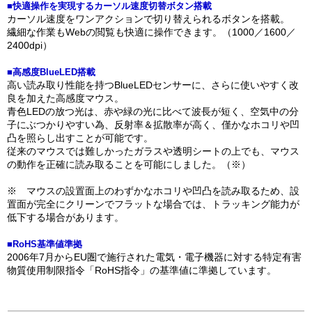
■快適操作を実現するカーソル速度切替ボタン搭載
カーソル速度をワンアクションで切り替えられるボタンを搭載。
繊細な作業もWebの閲覧も快適に操作できます。（1000／1600／
2400dpi）
■高感度BlueLED搭載
高い読み取り性能を持つBlueLEDセンサーに、さらに使いやすく改
良を加えた高感度マウス。
青色LEDの放つ光は、赤や緑の光に比べて波長が短く、空気中の分
子にぶつかりやすい為、反射率＆拡散率が高く、僅かなホコリや凹
凸を照らし出すことが可能です。
従来のマウスでは難しかったガラスや透明シートの上でも、マウス
の動作を正確に読み取ることを可能にしました。（※）
※ マウスの設置面上のわずかなホコリや凹凸を読み取るため、設
置面が完全にクリーンでフラットな場合では、トラッキング能力が
低下する場合があります。
■RoHS基準値準拠
2006年7月からEU圏で施行された電気・電子機器に対する特定有害
物質使用制限指令「RoHS指令」の基準値に準拠しています。