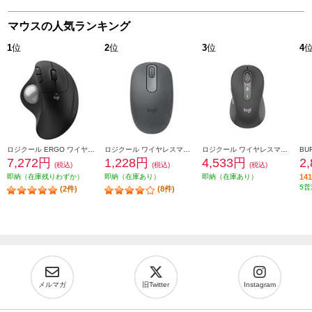
マウスの人気ランキング
1
位
2
位
3
位
4
ロジクール ERGO ワイヤレストラックボールマウス ブラック M575SPBK
ロジクール ワイヤレスマウス M196 Bluetooth グラファイト M196GR
ロジクール ワイヤレスマウス Signature M750 Mサイズ グラファイト M750MGR
7,272円
1,228円
4,533円
2
(税込)
(税込)
(税込)
即納（在庫残りわずか）
即納（在庫あり）
即納（在庫あり）
1
5営
(2件)
(8件)
メルマガ
旧Twitter
Instagram