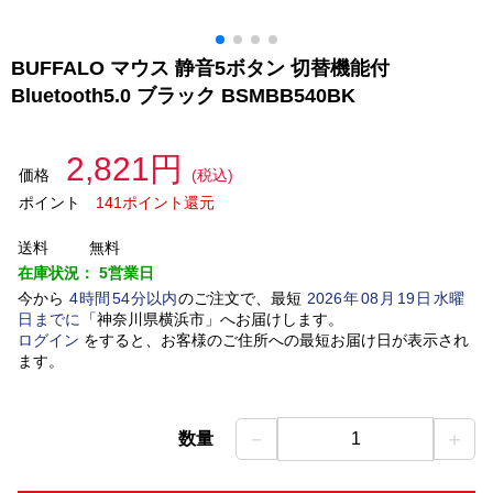
BUFFALO マウス 静音5ボタン 切替機能付
Bluetooth5.0 ブラック BSMBB540BK
2,821円
価格
(税込)
ポイント
141ポイント還元
送料
無料
在庫状況：
5営業日
今から
4
時間
54
分以内
のご注文で、最短
2026
年
08
月
19
日
水曜
日
までに
「
神奈川県横浜市
」
へお届けします。
ログイン
をすると、お客様のご住所への最短お届け日が表示され
ます。
－
＋
数量
1