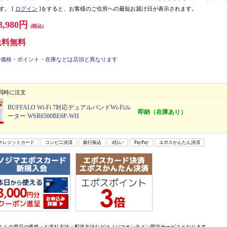
す。
[
ログイン
]をすると、お客様のご住所への最短お届け日が表示されます。
8,980円
(税込)
送料無料
価格・ポイント・在庫などは店頭と異なります
同時に注文
BUFFALO Wi-Fi 7対応デュアルバンドWi-Fiル
即納（在庫あり）
ーター WSR6500BE6P-WH
クレジットカード
コンビニ決済
銀行振込
d払い
PayPay
エポスかんたん決済
ちらの商品の価格・お支払方法・配送方法などはノジマオンライン限定サービスとなります。