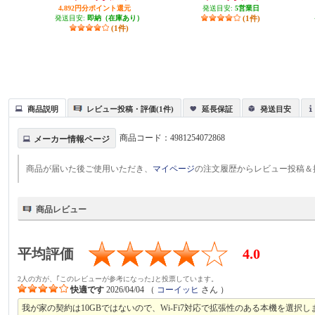
4,892円分ポイント還元
発送目安:
5営業日
発送目安:
即納（在庫あり）
(1件)
(1件)
商品説明
レビュー投稿・評価(1件)
延長保証
発送目安
商品コード：
4981254072868
メーカー情報ページ
商品が届いた後ご使用いただき、
マイページ
の注文履歴からレビュー投稿＆
商品レビュー
平均評価
4.0
2人の方が、｢このレビューが参考になった｣と投票しています。
快適です
2026/04/04
（
コーイッヒ
さん ）
我が家の契約は10GBではないので、Wi-Fi7対応で拡張性のある本機を