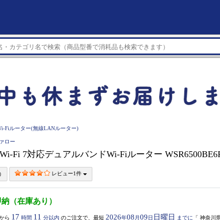
Wi-Fiルーター(無線LANルーター)
ファロー
 Wi-Fi 7対応デュアルバンドWi-Fiルーター WSR6500BE6
レビュー1件
即納（在庫あり）
17
11
2026
08
09
日曜日
から
時間
分以内
のご注文で、最短
年
月
日
までに
「
神奈川