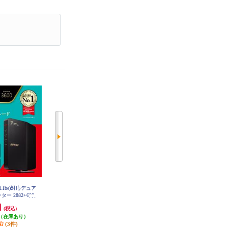
TP-Link ArcherBE6500 ArcherBE650
7(11be)対応デュア
BUFFALO 無線LANルーター AirSt
0
ー 2882+688
ation【親機/Wi-Fi 6E(11ax)対応/ネ
 WSR3600BE4P-B
ット脅威ブロッカー2対応/Wi-Fiル
円
14,630円
22,780円
(税込)
(税込)
(税込)
ーター/ホワイト】 WSR-5400AX6
P-WH
（在庫あり）
731円分ポイント還元
1,139円分ポイント還元
(3件)
発送目安:
即納（在庫あり）
発送目安:
5営業日