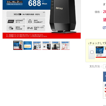
ま
2
価格：
↓チェックして
支払方法：
こ