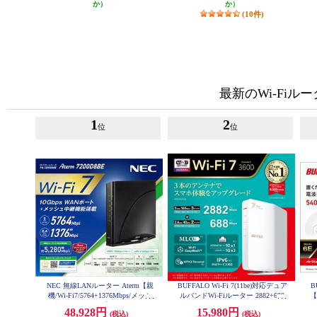
か）
か）
(10件)
最新のWi-Fiル
1
2
位
位
NEC 無線LANルーター Aterm【親
BUFFALO Wi-Fi 7(11be)対応デュア
B
機/Wi-Fi7/5764+1376Mbps/メッシ
ルバンドWi-Fiルーター 2882+688
【
Mbps AirStation WSR3600BE4P-W
ュ中継機能搭載/黒】PA-7200D8BE
タ
48,928円
15,980円
H
(税込)
(税込)
PA7200D8BE