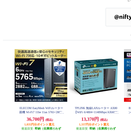
ELECOM EasyMesh WiFiルーター
TPLINK 無線LANルーター AX80
B
親機 Wi-Fi7 11be 11ax 5765+2882+
【WiFi 6/4804+1148Mbps/AX6000/
ン
688Mbps IPv6 (IPoE)対応 有線 10G
メッシュWiFi/OneMesh対応/USB3.
36,700円
13,370円
(税込)
(税込)
bps AIセキュリティ搭載 ブラック
0/IPoE/IPv6対応/3年保証/2022年12
WRC-BE94XSD-B
1,835円分ポイント還元
月モデル】 ARCHER-AX80
1,337円分ポイント還元
発送目安:
即納（在庫残りわず
発送目安:
即納（在庫残りわず