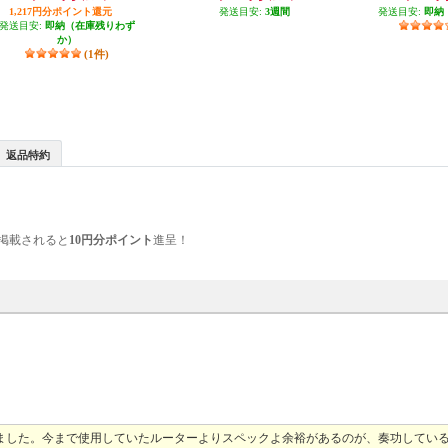
E
1,217円分ポイント還元
発送目安:
3週間
発送目安:
ル】 PA-WX1
即納
発送目安:
即納（在庫残りわず
か）
(1件)
返品特約
掲載されると
10円分ポイント
進呈！
選択しました。今まで使用していたルーターよりスペックよ余裕があるのが、奏功してい