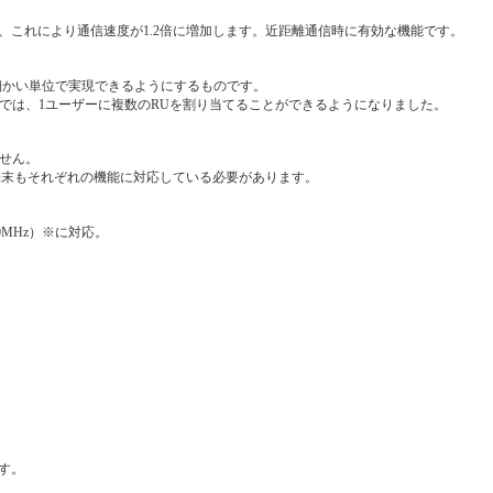
）に増加し、これにより通信速度が1.2倍に増加します。近距離通信時に有効な機能です。
に細かい単位で実現できるようにするものです。
i-Fi 7では、1ユーザーに複数のRUを割り当てることができるようになりました。
ません。
、端末もそれぞれの機能に対応している必要があります。
0MHz）※に対応。
す。