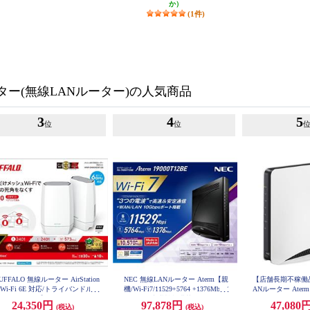
か）
(1件)
ーター(無線LANルーター)の人気商品
3
4
5
位
位
UFFALO 無線ルーター AirStation
NEC 無線LANルーター Aterm【親
【店舗長期不稼働品
Wi-Fi 6E 対応/トライバンドルー
機/Wi-Fi7/11529+5764 +1376Mbps/
ANルーター Aterm【
ー/2個セット】 WNR-5400XE6P-
メッシュ中継機能搭載/JC-STAR適
4804+1147Mbp
24,350円
97,878円
47,080
(税込)
(税込)
2S
合】PA-19000T12BE PA19000T12B
線ポート/ホワイト/