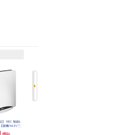
6
7
位
位
位
】 NEC 無線L
BUFFALO Wi-Fi 7対応デュアルバ
BUFFALO Wi-Fi 7対応デュアルバ
親機/Wi-Fi6E/
ンドWi-Fiルーター WSR6500BE6P
ンドWi-Fiルーター WSR6500BE6P
-BK
-WH
s/メッシュ&10G有
円
28,980円
28,980円
(税込)
(税込)
(税込)
2022年9月モデ