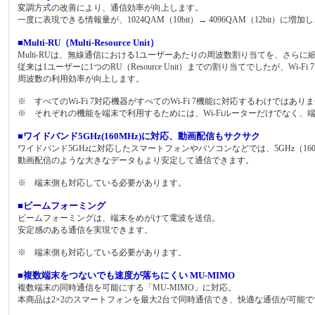
変調方式の改善により、通信効率が向上します。
一度に表現できる情報量が、1024QAM（10bit）→ 4096QAM（12bit
■Multi-RU（Multi-Resource Unit）
Multi-RUは、無線通信における1ユーザーあたりの周波数割り当てを、さら
従来は1ユーザーに1つのRU（Resource Unit）までの割り当てでしたが、W
周波数の利用効率が向上します。
※ すべてのWi-Fi 7対応機器がすべてのWi-Fi 7機能に対応するわけではあり
※ それぞれの機能を端末で利用するためには、Wi-Fiルーターだけでなく
■ワイドバンド5GHz(160MHz)に対応、動画配信もサクサク
ワイドバンド5GHzに対応したスマートフォンやパソコンなどでは、5GHz（16
動画配信のような大きなデータもより安定して通信できます。
※ 端末側も対応している必要があります。
■ビームフォーミング
ビームフォーミングは、端末をめがけて電波を送信。
安定感のある通信を実現できます。
※ 端末側も対応している必要があります。
■複数端末をつないでも速度が落ちにくい MU-MIMO
複数端末の同時通信を可能にする「MU-MIMO」に対応。
本商品は2×2のスマートフォンを最大2台で同時通信でき、快適な通信が可能で