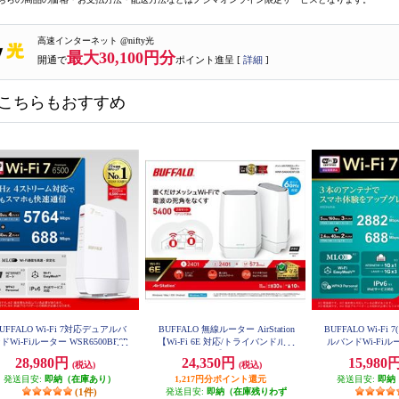
高速インターネット @nifty光
最大30,100円分
開通で
ポイント進呈 [
詳細
]
こちらもおすすめ
UFFALO Wi-Fi 7対応デュアルバ
BUFFALO 無線ルーター AirStation
BUFFALO Wi-Fi 
ドWi-Fiルーター WSR6500BE6P
【Wi-Fi 6E 対応/トライバンドルー
ルバンドWi-Fiルータ
-WH
Mbps AirStation
ター/2個セット】 WNR-5400XE6P-
28,980円
24,350円
15,980
K
(税込)
(税込)
2S
発送目安:
即納（在庫あり）
1,217円分ポイント還元
発送目安:
即納
(1件)
発送目安:
即納（在庫残りわず