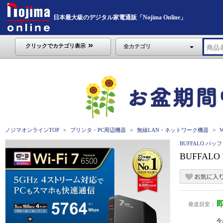
日本最大級のデジタル家電通販「Nojima Online」
クリックでカテゴリ表示
全カテゴリ
ノジマオンラインTOP
プリンタ・PC周辺機器
無線LAN・ネットワーク機器
BUFFALO バッ
BUFFALO
発送目安：
今