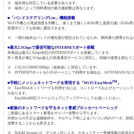
※ 端末側も対応している必要があります。
※ 端末によって同時通信の最大接続数は異なります。
■「バンドステアリングLite」機能搭載
Wi-Fi子機との電波強度を判断し、遠くまで届く2.4GHz帯と速度の速い5GH
部屋中どこでも快適に通信できます。
※ 一部の端末はバンドの優先度が固定されているため、期待通り誘導されな
■最大2.5Gbpsで通信可能なINTERNETポート搭載
本商品は最大2.5Gbps対応のINTERNETポートを搭載しています。
年々普及が進む1Gbps超えの高速通信サービスに対応し、回線の速度を損な
※ 2.5G/1G/100M/10Mbps（規格値）に対応しています。
※ INTERNETポートをLANポートとして利用する場合は、AUTO/MANUAL
TM
■手軽にメッシュネットワークを実現する「Wi-Fi EasyMesh
」
※ EasyMeshネットワークを利用するには、コントローラおよびエージェントと
があります。
EasyMesh対応ファームウェアにアップデートしてお使いください。
■家族のネットワークを守るネット脅威ブロッカー2 ベーシック
ご家庭にあるスマート家電をサイバー攻撃から守ります。
外部からの不正な遠隔操作や、マルウェア等によるパソコン内のデータ、防犯
攻撃することからも防ぎます。
※ DiXiM Security は、デジオン社による、セキュリティー脅威情報