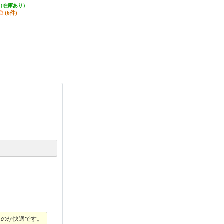
1000T12
（在庫あり）
発送目安:
即納（在庫あり）
発送目安:
即納（在庫あり）
(6件)
(1件)
(1件)
るのか快適です。