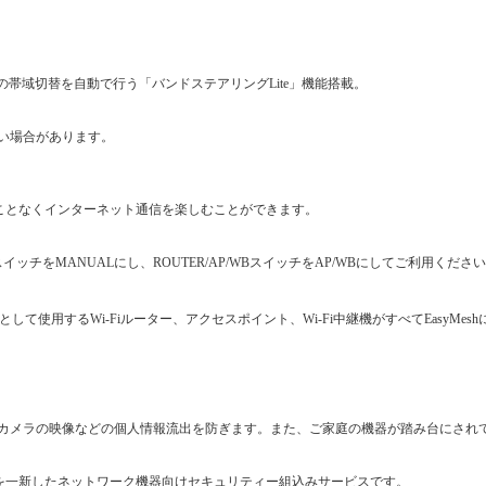
z帯の帯域切替を自動で行う「バンドステアリングLite」機能搭載。
い場合があります。
うことなくインターネット通信を楽しむことができます。
スイッチをMANUALにし、ROUTER/AP/WBスイッチをAP/WBにしてご利用くださ
して使用するWi-Fiルーター、アクセスポイント、Wi-Fi中継機がすべてEasyMes
カメラの映像などの個人情報流出を防ぎます。また、ご家庭の機器が踏み台にされて
の提供元を一新したネットワーク機器向けセキュリティー組込みサービスです。