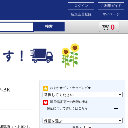
ログイン
ご利用ガイド
新規会員登録
マイページ
0
検索
おまかせギフトラッピング★
P-BK
延長保証
万一の故障に安心
保証について詳しくはこちら
県横浜市
」
へお届けし
数量：