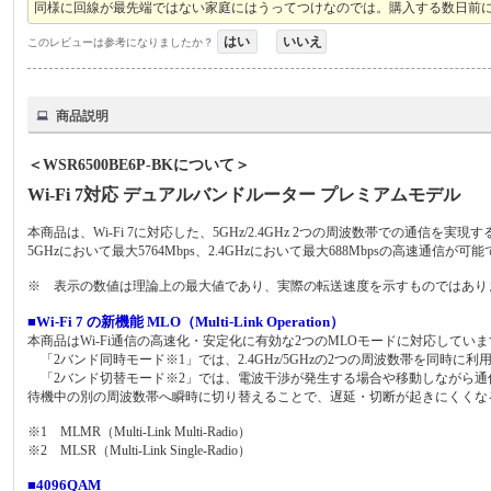
同様に回線が最先端ではない家庭にはうってつけなのでは。購入する数日前
はい
いいえ
このレビューは参考になりましたか？
商品説明
＜WSR6500BE6P-BKについて＞
Wi-Fi 7対応 デュアルバンドルーター プレミアムモデル
本商品は、Wi-Fi 7に対応した、5GHz/2.4GHz 2つの周波数帯での通信を実
5GHzにおいて最大5764Mbps、2.4GHzにおいて最大688Mbpsの高速通信が可
※ 表示の数値は理論上の最大値であり、実際の転送速度を示すものではあり
■Wi-Fi 7 の新機能 MLO（Multi-Link Operation）
本商品はWi-Fi通信の高速化・安定化に有効な2つのMLOモードに対応してい
「2バンド同時モード※1」では、2.4GHz/5GHzの2つの周波数帯を同時
「2バンド切替モード※2」では、電波干渉が発生する場合や移動しながら通
待機中の別の周波数帯へ瞬時に切り替えることで、遅延・切断が起きにくくな
※1 MLMR（Multi-Link Multi-Radio）
※2 MLSR（Multi-Link Single-Radio）
■4096QAM