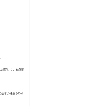
い。
hに対応している必要
他者の機器をDoS