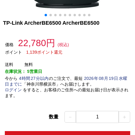
TP-Link ArcherBE6500 ArcherBE6500
22,780円
価格
(税込)
ポイント
1,139ポイント還元
送料
無料
在庫状況：
5営業日
今から
4
時間
27
分以内
のご注文で、最短
2026
年
08
月
19
日
水曜
日
までに
「
神奈川県横浜市
」
へお届けします。
ログイン
をすると、お客様のご住所への最短お届け日が表示され
ます。
－
＋
数量
1