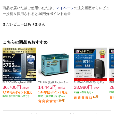
商品が届いた後ご使用いただき、
マイページ
の注文履歴からレビュ
ー投稿＆採用されると
10円分ポイント
進呈
まだレビューはありません
こちらの商品もおすすめ
ELECOM EasyMesh WiFiルーター 親機 Wi-Fi7 11be 11ax 5765+2882+688Mbps IPv6 (IPoE)対応 有線 10Gbps AIセキュリティ搭載 ブラック WRC-BE94XSD-B
TPLINK 無線LANルーター AX80【WiFi 6/4804+1148Mbps/AX6000/メッシュWiFi/OneMesh対応/USB3.0/IPoE/IPv6対応/3年保証/2022年12月モデル】 ARCHER-AX80
BUFFALO Wi-Fi 7対応デュアルバンドWi-Fiルーター WSR6500BE6P-BK
36,700円
14,445円
28,980円
2
(税込)
(税込)
(税込)
1,835円分ポイント還元
1,444円分ポイント還元
即納（在庫あり）
即
即納（在庫残りわずか）
即納（在庫残りわずか）
(1件)
(10件)