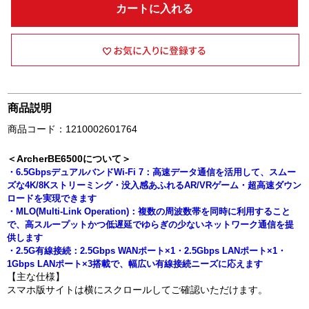
カートに入れる
商品説明
商品コード：1210002601764
＜ArcherBE6500について＞
・6.5GbpsデュアルバンドWi-Fi 7：高速データ通信を活用して、スムー
ズな4K/8Kストリーミング・没入感あふれるAR/VRゲーム・超高速ダウン
ロードを実現できます
・MLO(Multi-Link Operation)：複数の周波数帯を同時に利用すること
で、高スループットかつ低遅延でゆらぎの少ないネットワーク通信を提
供します
・2.5G有線接続：2.5Gbps WANポート×1・2.5Gbps LANポート×1・
1Gbps LANポート×3搭載で、幅広い有線接続ニーズに応えます
【主な仕様】
スマホ版サイトは横にスクロールしてご確認いただけます。