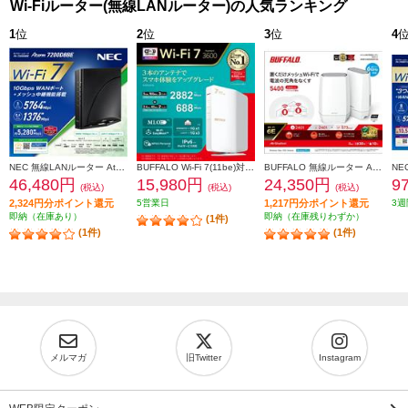
Wi-Fiルーター(無線LANルーター)の人気ランキング
1
位
2
位
3
位
4
NEC 無線LANルーター Aterm【親機/Wi-Fi7/5764+1376Mbps/メッシュ中継機能搭載/黒】PA-7200D8BE PA7200D8BE
BUFFALO Wi-Fi 7(11be)対応デュアルバンドWi-Fiルーター 2882+688Mbps AirStation WSR3600BE4P-WH
BUFFALO 無線ルーター AirStation【Wi-Fi 6E 対応/トライバンドルーター/2個セット】 WNR-5400XE6P-2S
46,480円
15,980円
24,350円
9
(税込)
(税込)
(税込)
2,324円分ポイント還元
5営業日
1,217円分ポイント還元
3週
即納（在庫あり）
即納（在庫残りわずか）
(1件)
(1件)
(1件)
メルマガ
旧Twitter
Instagram