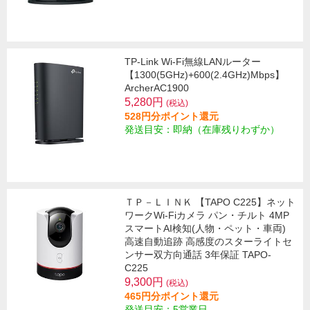
TP-Link Wi-Fi無線LANルーター
【1300(5GHz)+600(2.4GHz)Mbps】
ArcherAC1900
5,280円
(税込)
528円分ポイント還元
発送目安：即納（在庫残りわずか）
ＴＰ－ＬＩＮＫ 【TAPO C225】ネット
ワークWi-Fiカメラ パン・チルト 4MP
スマートAI検知(人物・ペット・車両)
高速自動追跡 高感度のスターライトセ
ンサー双方向通話 3年保証 TAPO-
C225
9,300円
(税込)
465円分ポイント還元
発送目安：5営業日