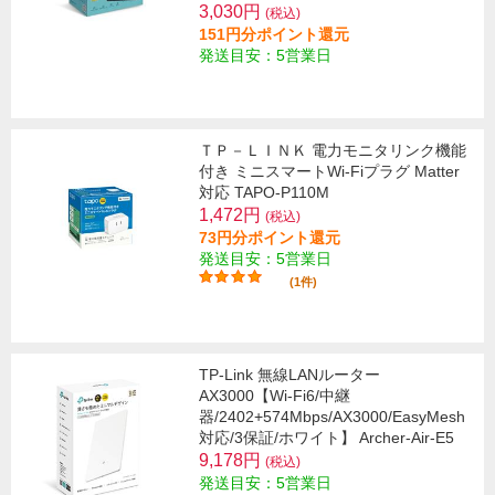
3,030円
(税込)
151円分ポイント還元
発送目安：5営業日
ＴＰ－ＬＩＮＫ 電力モニタリンク機能
付き ミニスマートWi-Fiプラグ Matter
対応 TAPO-P110M
1,472円
(税込)
73円分ポイント還元
発送目安：5営業日
(1件)
TP-Link 無線LANルーター
AX3000【Wi-Fi6/中継
器/2402+574Mbps/AX3000/EasyMesh
対応/3保証/ホワイト】 Archer-Air-E5
9,178円
(税込)
発送目安：5営業日