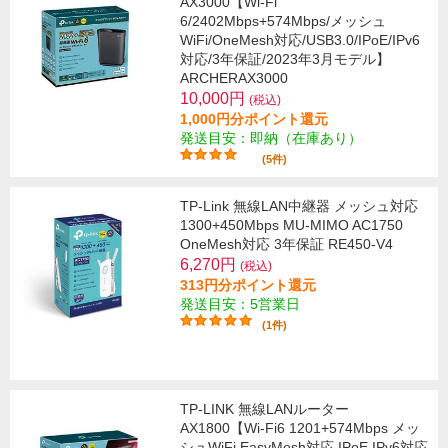
AX3000【Wi-Fi
6/2402Mbps+574Mbps/メッシュ
WiFi/OneMesh対応/USB3.0/IPoE/IPv6
対応/3年保証/2023年3月モデル】
ARCHERAX3000
10,000円
(税込)
1,000円分ポイント還元
発送目安：即納（在庫あり）
(5件)
TP-Link 無線LAN中継器 メッシュ対応
1300+450Mbps MU-MIMO AC1750
OneMesh対応 3年保証 RE450-V4
6,270円
(税込)
313円分ポイント還元
発送目安：5営業日
(1件)
TP-LINK 無線LANルーター
AX1800【Wi-Fi6 1201+574Mbps メッ
シュWiFi EasyMesh対応 IPoE IPv6対応