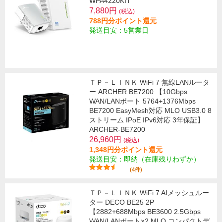
WPA4220KIT
7,880円
(税込)
788円分ポイント還元
発送目安：5営業日
ＴＰ－ＬＩＮＫ WiFi 7 無線LANルータ
ー ARCHER BE7200 【10Gbps
WAN/LANポート 5764+1376Mbps
BE7200 EasyMesh対応 MLO USB3.0 8
ストリーム IPoE IPv6対応 3年保証】
ARCHER-BE7200
26,960円
(税込)
1,348円分ポイント還元
発送目安：即納（在庫残りわずか）
(4件)
ＴＰ－ＬＩＮＫ WiFi 7 AIメッシュルー
ター DECO BE25 2P
【2882+688Mbps BE3600 2.5Gbps
WAN/LANポート×2 MLO コンパクトデ