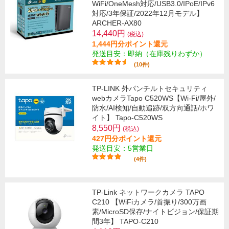
WiFi/OneMesh対応/USB3.0/IPoE/IPv6
対応/3年保証/2022年12月モデル】
ARCHER-AX80
14,440円
(税込)
1,444円分ポイント還元
発送目安：即納（在庫残りわずか）
(10件)
TP-LINK 外パンチルトセキュリティ
webカメラTapo C520WS【Wi-Fi/屋外/
防水/AI検知/自動追跡/双方向通話/ホワ
イト】 Tapo-C520WS
8,550円
(税込)
427円分ポイント還元
発送目安：5営業日
(4件)
TP-Link ネットワークカメラ TAPO
C210 【WiFiカメラ/首振り/300万画
素/MicroSD保存/ナイトビジョン/保証期
間3年】 TAPO-C210