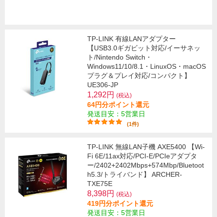
TP-LINK 有線LANアダプター
【USB3.0ギガビット対応/イーサネッ
ト/Nintendo Switch・
Windows11/10/8.1・LinuxOS・macOS
プラグ＆プレイ対応/コンパクト】
UE306-JP
1,292円
(税込)
64円分ポイント還元
発送目安：5営業日
(1件)
TP-LINK 無線LAN子機 AXE5400 【Wi-
Fi 6E/11ax対応/PCI-E/PCIeアダプタ
ー/2402+2402Mbps+574Mbp/Bluetoot
h5.3/トライバンド】 ARCHER-
TXE75E
8,398円
(税込)
419円分ポイント還元
発送目安：5営業日