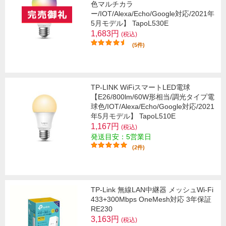
色マルチカラ
ー/IOT/Alexa/Echo/Google対応/2021年
5月モデル】 TapoL530E
1,683円
(税込)
(5件)
TP-LINK WiFiスマートLED電球
【E26/800lm/60W形相当/調光タイプ電
球色/IOT/Alexa/Echo/Google対応/2021
年5月モデル】 TapoL510E
1,167円
(税込)
発送目安：5営業日
(2件)
TP-Link 無線LAN中継器 メッシュWi-Fi
433+300Mbps OneMesh対応 3年保証
RE230
3,163円
(税込)