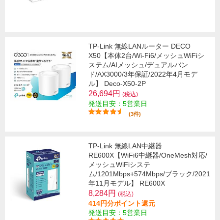
TP-Link 無線LANルーター DECO
X50【本体2台/Wi-Fi6/メッシュWiFiシ
ステム/AIメッシュ/デュアルバン
ド/AX3000/3年保証/2022年4月モデ
ル】 Deco-X50-2P
26,694円
(税込)
発送目安：5営業日
(3件)
TP-Link 無線LAN中継器
RE600X【WiFi6中継器/OneMesh対応/
メッシュWiFiシステ
ム/1201Mbps+574Mbps/ブラック/2021
年11月モデル】 RE600X
8,284円
(税込)
414円分ポイント還元
発送目安：5営業日