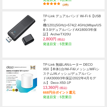
(2件)
TP-Link デュアルバンド Wi-Fi 6【USB
子
機/1201(5GHz)+574(2.4GHz)Mbps/US
B 3.0/デュアルバンドAX1800/3年保
証】 ArcherTX20U
2,800円
(税込)
発送目安：5営業日
TP-Link 無線LANルーター DECO
X50【本体1台/Wi-Fi6/メッシュWiFiシ
ステム/AIメッシュ/デュアルバン
ド/AX3000/3年保証/2022年4月モデ
ル】 Deco-X50-1P
13,360円
(税込)
668円分ポイント還元
発送目安：5営業日