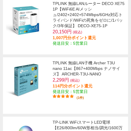
TPLINK 無線LANルーター DECO XE75
1P【WiFi6E AIメッシ
ュ/2402+2402+574Mbps/6GHz対応ト
ライバンド/WiFiの死角をゼロに/1パッ
ク/3年保証】 DECO-XE75-1P
20,150円
(税込)
1,007円分ポイント還元
発送目安：5営業日
TPLINK 無線LAN子機 Archer T3U
nano 11ac【867+400Mbps ナノサイ
ズ】 ARCHER-T3U-NANO
2,299円
(税込)
114円分ポイント還元
発送目安：5営業日
(1件)
TP-LINK WiFiスマートLED電球
【E26/800lm/60W形相当/調光/1600万