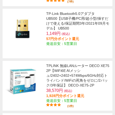
(7件)
TP-Link Bluetooth5.0アダプタ
UB500【USB子機/PC用/超小型/挿すだ
けで使える/保証期間3年/2021年09月モ
デル】 UB500
1,149円
(税込)
57円分ポイント還元
発送目安：5営業日
TPLINK 無線LANルーター DECO XE75
2P【WiFi6E AIメッシ
ュ/2402+2402+574Mbps/6GHz対応ト
ライバンド/WiFiの死角をゼロに/2パッ
ク/3年保証】 DECO-XE75-2P
38,570円
(税込)
1,928円分ポイント還元
発送目安：5営業日
(1件)