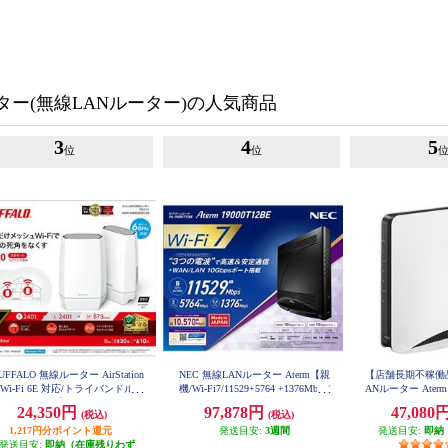
ーター(無線LANルーター)の人気商品
3
4
5
位
位
UFFALO 無線ルーター AirStation
NEC 無線LANルーター Aterm【親
【店舗長期不稼働品
Wi-Fi 6E 対応/トライバンドルー
機/Wi-Fi7/11529+5764 +1376Mbps/
ANルーター Aterm【
ー/2個セット】 WNR-5400XE6P-
メッシュ中継機能搭載/JC-STAR適
4804+1147Mbp
24,350円
97,878円
47,080
(税込)
(税込)
2S
合】PA-19000T12BE PA19000T12B
線ポート/ホワイト/
E
1,217円分ポイント還元
発送目安:
3週間
発送目安:
ル】 PA-WX1
即納
発送目安:
即納（在庫残りわず