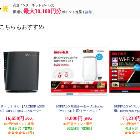
高速インターネット @nifty光
最大30,100円分
開通で
ポイント進呈 [
詳細
]
こちらもおすすめ
Ｐ－ＬＩＮＫ 【ARCHER AXE5
BUFFALO 無線ルーター AirStation
BUFFALO Wi-
00】WiFi 6E 無線LANルーター 6
【Wi-Fi 6E 対応/トライバンド】
機/11be/ax/ac/n/a/g
WNR-5400XE6P
Hz対応 2.5Gbps WAN/LAN 2402+
8Mbps】 WXR1
16,650円
14,000円
71,230
(税込)
(税込)
402+574Mbps AXE5400 メッシュ
iFi 3年保証 ARCHER-AXE5400
832円分ポイント還元
700円分ポイント還元
3,561円分ポ
発送目安:
5営業日
発送目安:
5営業日
発送目安:
(5件)