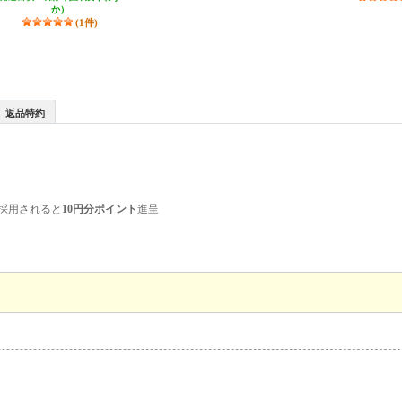
か）
(1件)
返品特約
採用されると
10円分ポイント
進呈