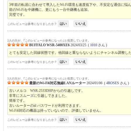
3年前の転居に合わせて導入したWi-Fi環境も速度低下や、不安定な通信に悩
前のWi-Fiを中継機に、更にもう一台中継機も追加。
完璧です。
はい
いいえ
このレビューは参考になりましたか？
2人の方が、｢このレビューが参考になった｣と投票しています。
BUFFALO WSR-5400XE6
2024/03/25
(
1010
さん )
とても安定した回線状態です。他回線と重ならないようにチャンネル調整し
はい
いいえ
このレビューは参考になりましたか？
3人の方が、｢このレビューが参考になった｣と投票しています。
最新のWi-Fi6対応無線LANルーター
2024/01/06
(
4ROSES
さん )
古いメルコ WSR-2533DHPからの引越しです。
非常にスムーズに引越しできました。
簡単です。
古いルーターのid パスワードが利用できます。
Wi-Fi6対応の機器は持っていないので、評価していません。
はい
いいえ
このレビューは参考になりましたか？