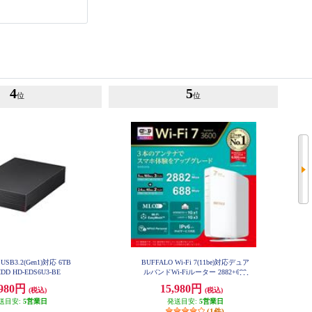
4
5
位
位
USB3.2(Gen1)対応 6TB
BUFFALO Wi-Fi 7(11be)対応デュア
D HD-EDS6U3-BE
ルバンドWi-Fiルーター 2882+688
Mbps AirStation WSR3600BE4P-W
,980円
15,980円
H
(税込)
(税込)
送目安:
5営業日
発送目安:
5営業日
(1件)