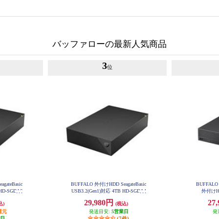
バッファローの最新人気商品
3
位
gateBasic
BUFFALO 外付けHDD SeagateBasic
BUFFALO 
 HD-SGDA6
USB3.2(Gen1)対応 4TB HD-SGDA4
外付けHD
U3-B
29,980円
27
込)
(税込)
還元
発送目安:
5営業日
発
業日
(7件)