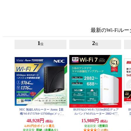
最新のWi-Fiル
1
2
位
位
NEC 無線LANルーター Aterm【親
BUFFALO Wi-Fi 7(11be)対応デュア
B
機/Wi-Fi7/5764+1376Mbps/メッシ
ルバンドWi-Fiルーター 2882+688
【
Mbps AirStation WSR3600BE4P-W
ュ中継機能搭載/黒】PA-7200D8BE
タ
48,928円
15,980円
H
(税込)
(税込)
PA7200D8BE
4,892円分ポイント還元
発送目安:
5営業日
発送目安:
即納（在庫あり）
(1件)