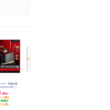
Fiルーター【無線/親
ELECOM EasyMesh WiFiルーター
TPLINK 無線LANルーター AX80
/b11529+5764+68
親機 Wi-Fi7 11be 11ax 5765+2882+
【WiFi 6/4804+1148Mbps/AX6000/
8000BE10P
688Mbps IPv6 (IPoE)対応 有線 10G
メッシュWiFi/OneMesh対応/USB3.
円
36,700円
13,370円
(税込)
(税込)
(税込)
bps AIセキュリティ搭載 ブラック
0/IPoE/IPv6対応/3年保証/2022年12
WRC-BE94XSD-B
イント還元
1,835円分ポイント還元
月モデル】 ARCHER-AX80
1,337円分ポイント還元
5営業日
発送目安:
即納（在庫残りわず
発送目安:
即納（在庫残りわず
(3件)
か）
か）
(10件)