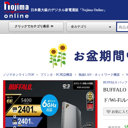
日本最大級のデジタル家電通販「Nojima Online」
クリックでカテゴリ表示
全カテゴリ
ノジマオンラインTOP
プリンタ・PC周辺機器
無線LAN・ネットワーク機器
BUFFALO バッ
BUFFALO
ド/Wi-F
発送目安：