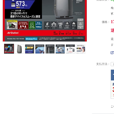
今
す
1
価格：
還
ま
支払方法：
こ