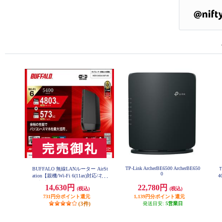
TP-Link ArcherBE6500 ArcherBE650
BUFFALO 無線LANルーター AirSt
Ｔ
0
ation【親機/Wi-Fi 6(11ax)対応/ネッ
4
ト脅威ブロッカー2対応/Wi-Fiルー
G
14,630円
22,780円
(税込)
(税込)
ター/ブラック】 WSR-5400AX6P-
2
BK
731円分ポイント還元
1,139円分ポイント還元
W
(3件)
発送目安:
5営業日