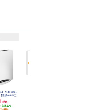
6
7
位
位
位
】 NEC 無線L
BUFFALO Wi-Fi 7対応デュアルバ
BUFFALO Wi-Fi 7対応デュアルバ
親機/Wi-Fi6E/
ンドWi-Fiルーター WSR6500BE6P
ンドWi-Fiルーター WSR6500BE6P
-BK
-WH
s/メッシュ&10G有
円
28,980円
28,980円
(税込)
(税込)
(税込)
2022年9月モデ
1000T12
（在庫あり）
発送目安:
即納（在庫あり）
発送目安:
即納（在庫あり）
(6件)
(1件)
(1件)