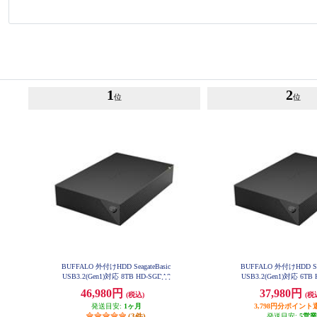
1
2
位
位
BUFFALO 外付けHDD SeagateBasic
BUFFALO 外付けHDD Sea
USB3.2(Gen1)対応 8TB HD-SGDA8
USB3.2(Gen1)対応 6TB
U3-B
U3-B
46,980円
37,980円
(税込)
(税
発送目安:
1ヶ月
3,798円分ポイント
(3件)
発送目安:
5営