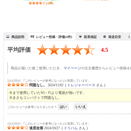
(1件)
商品説明
レビュー投稿・評価(4件)
延長保証
発送目安
平均評価
4.5
商品が届いた後ご使用いただき、
マイページ
の注文履歴からレビュー投稿＆
2人の方が、｢このレビューが参考になった｣と投票しています。
問題なし。
2024/11/02
(
トレジャーベース
さん )
今まで使用していたWi－Fiより電波が強いです。
大きさもコンパクトで問題なし。
はい
いいえ
このレビューは参考になりましたか？
2人の方が、｢このレビューが参考になった｣と投票しています。
速度改善
2024/10/27
(
ドリバム
さん )