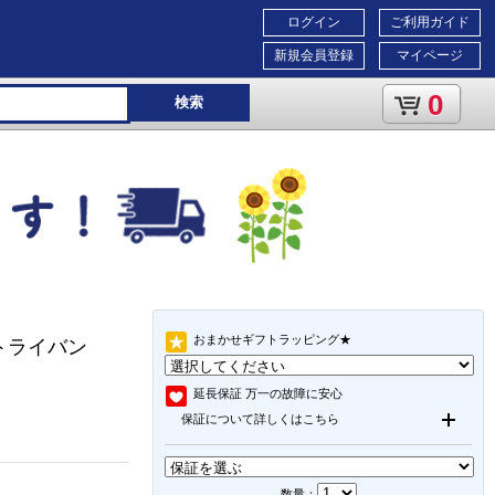
ログイン
ご利用ガイド
新規会員登録
マイページ
0
検索
おまかせギフトラッピング★
応/トライバン
延長保証
万一の故障に安心
保証について詳しくはこちら
数量：