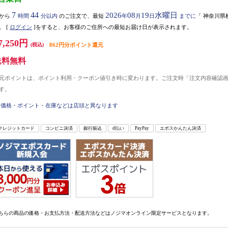
7
44
2026
08
19
水曜日
から
時間
分以内
のご注文で、最短
年
月
日
までに
「
神奈川県
。
[
ログイン
]をすると、お客様のご住所への最短お届け日が表示されます。
7,250円
(税込)
862円分ポイント還元
送料無料
元ポイントは、ポイント利用・クーポン値引き時に変わります。ご注文時「注文内容確認
す。
価格・ポイント・在庫などは店頭と異なります
クレジットカード
コンビニ決済
銀行振込
d払い
PayPay
エポスかんたん決済
ちらの商品の価格・お支払方法・配送方法などはノジマオンライン限定サービスとなります。