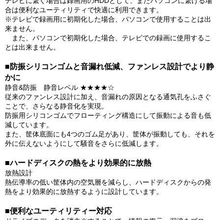
テレビに繋ぐ場合は録画用のHDDとして、またパソコンに繋げる場
合は便利なユーティリティで快適に利用できます。
※テレビで録画用に初期化した場合、パソコンで使用することは出
来ません。
また、パソコンで初期化した場合、テレビでの録画に使用するこ
とは出来ません。
■防振シリコンゴムと音漏れ低減、ファンレス設計でより静
かに
静音&防振 静音レベル ★★★★☆
従来のファンレス設計に加え、音漏れの原因となる通気孔をふさぐ
ことで、さらなる静音化を実現。
防振用シリコンゴムでフローティング構造にして振動による音も低
減しています。
また、筐体底面にも4つのゴム足があり、筐体が振動しても、それを
外に伝えないようにして騒音をさらに低減します。
■ハードディスクの熱をより効果的に放熱
放熱設計
熱伝導率の低い筐体内の空気層を減らし、ハードディスクからの発
熱をより効果的に放熱するように設計しています。
■便利なユーティリティー対応