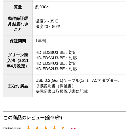
質量
約900g
動作保証環
温度5～35℃
境 結露なき
湿度20～80％
こと
保証期間
1年間
HD-EDS8U3-BE：対応
グリーン購
HD-EDS6U3-BE：対応
入法（2011
HD-EDS4U3-BE：対応
年4月改定）
HD-EDS2U3-BE：対応
USB 3.2(Gen1)ケーブル(1m)、ACアダプター、
主な付属品
取扱説明書（保証書）
※保証書は取扱説明書に記載
この商品のレビュー(全10件)