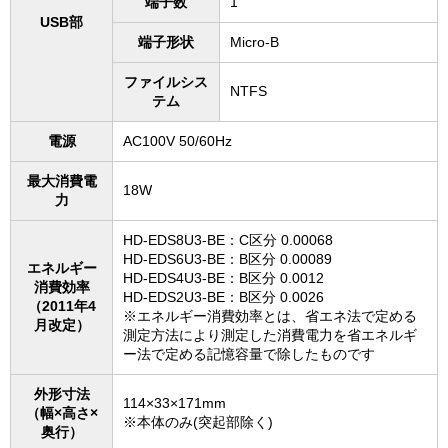
端子数
1
USB部
端子形状
Micro-B
ファイルシス
NTFS
テム
電源
AC100V 50/60Hz
最大消費電
18W
力
HD-EDS8U3-BE：C区分 0.00068
HD-EDS6U3-BE：B区分 0.00089
エネルギー
HD-EDS4U3-BE：B区分 0.0012
消費効率
HD-EDS2U3-BE：B区分 0.0026
（2011年4
※エネルギー消費効率とは、省エネ法で定める
月改定）
測定方法により測定した消費電力を省エネルギ
ー法で定める記憶容量で除したものです
外形寸法
114×33×171mm
（幅×高さ×
※本体のみ(突起部除く)
奥行）