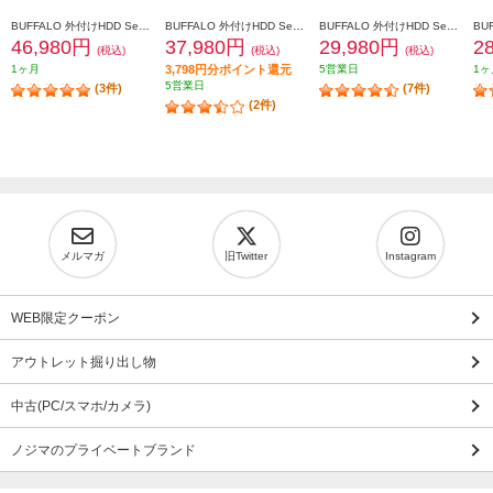
BUFFALO 外付けHDD SeagateBasic USB3.2(Gen1)対応 8TB HD-SGDA8U3-B
BUFFALO 外付けHDD SeagateBasic USB3.2(Gen1)対応 6TB HD-SGDA6U3-B
BUFFALO 外付けHDD SeagateBasic USB3.2(Gen1)対応 4TB HD-SGDA4U3-B
46,980円
37,980円
29,980円
2
(税込)
(税込)
(税込)
1ヶ月
3,798円分ポイント還元
5営業日
1ヶ
5営業日
(3件)
(7件)
(2件)
メルマガ
旧Twitter
Instagram
WEB限定クーポン
アウトレット掘り出し物
中古(PC/スマホ/カメラ)
ノジマのプライベートブランド