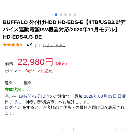
BUFFALO 外付けHDD HD-EDS-E【4TB/USB3.2/デ
バイス連動電源/AV機器対応/2020年11月モデル】
HD-EDS4U3-BE
4.9
(10)
レビューを見る
22,980円
価格
(税込)
ポイント
0ポイント還元
送料
無料
在庫状況：
〇
今から
19
時間
47
分以内
のご注文で、最短
2026
年
08
月
09
日
日曜
日
までに
「
神奈川県横浜市
」
へお届けします。
ログイン
をすると、お客様のご住所への最短お届け日が表示され
ます。