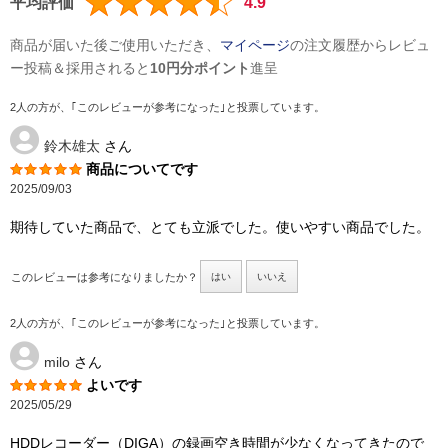
平均評価
4.9
商品が届いた後ご使用いただき、
マイページ
の注文履歴からレビュ
ー投稿＆採用されると
10円分ポイント
進呈
2人の方が、｢このレビューが参考になった｣と投票しています。
鈴木雄太
さん
商品についてです
2025/09/03
期待していた商品で、とても立派でした。使いやすい商品でした。
このレビューは参考になりましたか？
はい
いいえ
2人の方が、｢このレビューが参考になった｣と投票しています。
milo
さん
よいです
2025/05/29
HDDレコーダー（DIGA）の録画空き時間が少なくなってきたので