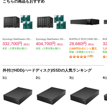
こちらの商品もおすすめ
Synology DiskStation DS925+ +HAT3300-4TB 4個 DS925_HAT3300-4TB4
Synology DiskStation DS925+ +HAT3300-6TB 4個 DS925_HAT3300-6TB4
BUFFALO 外付けHDD HD-SQS-Aシリーズ【SeeQVault（シーキューボルト）対応/3.5インチ/2TB/ブラック】 HD-SQS2U3-A
332,700円
404,700円
28,680円
3
(税込)
(税込)
(税込)
未定（入荷次第お届け）
未定（入荷次第お届け）
2,868円分ポイント還元
3,
即納（在庫残りわずか）
即
(1件)
外付けHDD(ハードディスク)/SSDの人気ランキング
1
位
2
位
3
位
4