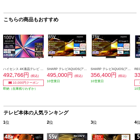
こちらの商品もおすすめ
ハイセンス 4K液晶テレビ 100V型/miniLED/量子ドット/2.1.2chサラウンド ★一部地域見積機種/大型配送対象商品 100U8R
SHARP テレビAQUOS(アクオス)HV1ライン【85V型/GoogleTV搭載】 ★大型配送対象商品 4T-C85HV1
SHARP テレビAQUOS(アクオス)HV1ライン【75V型/GoogleTV搭載】 ★大型配送対象商品 4T-C75HV1
492,766円
495,000円
356,400円
3
(税込)
(税込)
(税込)
10営業日
10営業日
10,000円クーポン
即納（在庫残りわずか）
10
テレビ本体の人気ランキング
1
位
2
位
3
位
4