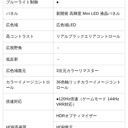
ブルーライト制御
●
パネル
新開発 高輝度 Mini LED 液晶パネル
広色域
広色域LED
高コントラスト
リアルブラックエリアコントロール
広視野角
－
低反射
－
広色域復元
3次元カラーリマスター
カラーイメージコントロ
36色軸リッチカラーイメージコント
ール
ロール
●120Hz倍速（ゲームモード 144Hz
倍速対応
VRR対応）
HDRオプティマイザー
HDR高画質
HDR復元