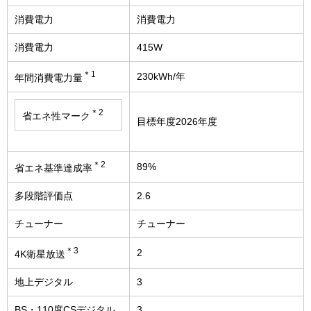
消費電力
消費電力
消費電力
415W
＊1
230kWh/年
年間消費電力量
＊2
省エネ性マーク
目標年度2026年度
＊2
89%
省エネ基準達成率
多段階評価点
2.6
チューナー
チューナー
＊3
2
4K衛星放送
地上デジタル
3
BS・110度CSデジタル
3