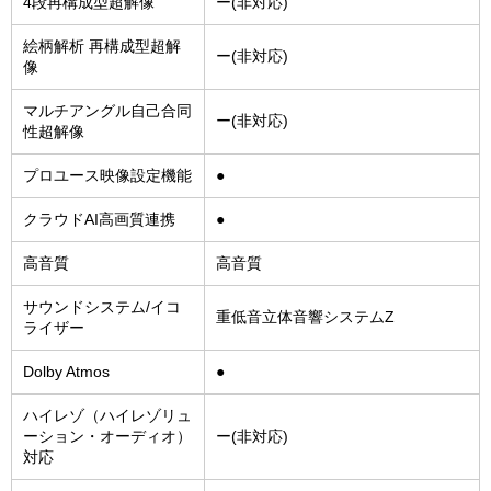
4段再構成型超解像
ー(非対応)
絵柄解析 再構成型超解
ー(非対応)
像
マルチアングル自己合同
ー(非対応)
性超解像
プロユース映像設定機能
●
クラウドAI高画質連携
●
高音質
高音質
サウンドシステム/イコ
重低音立体音響システムZ
ライザー
Dolby Atmos
●
ハイレゾ（ハイレゾリュ
ーション・オーディオ）
ー(非対応)
対応