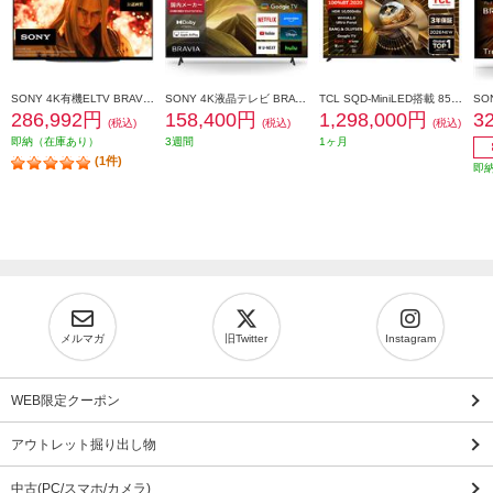
SONY 4K有機ELTV BRAVIA(ブラビア)【48V型/XR搭載/ブラビアカム対応/GoogleTV】 XRJ-48A90K
SONY 4K液晶テレビ BRAVIA(ブラビア)【55V型/高画質プロセッサーHDR X1搭載/Googleテレビ/WEB専売モデル】 KJ-55X81L
TCL SQD-MiniLED搭載 85型液晶テレビ ★大型配送対象商品 85X11L
286,992円
158,400円
1,298,000円
3
(税込)
(税込)
(税込)
即納（在庫あり）
3週間
1ヶ月
(1件)
即
メルマガ
旧Twitter
Instagram
WEB限定クーポン
アウトレット掘り出し物
中古(PC/スマホ/カメラ)