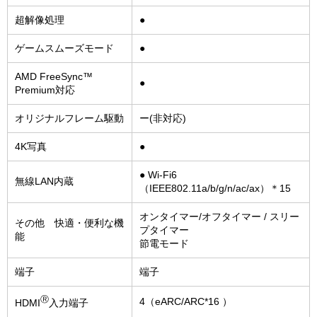
超解像処理
●
ゲームスムーズモード
●
AMD FreeSync™
●
Premium対応
オリジナルフレーム駆動
ー(非対応)
4K写真
●
● Wi-Fi6
無線LAN内蔵
（IEEE802.11a/b/g/n/ac/ax）＊15
オンタイマー/オフタイマー / スリー
その他 快適・便利な機
プタイマー
能
節電モード
端子
端子
Ⓡ
4（eARC/ARC*16 ）
HDMI
入力端子