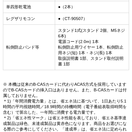
単四形乾電池
●（2本）
レグザリモコン
●（CT-90507）
スタンド1式(スタンド 2個、M5ネジ
6本)
電源コード(2.0m) 1本
転倒防止バンド等
転倒防止用ワイヤー 1本、転倒防止
用ネジ(短) 1本・ネジ(長) 1本
取扱説明書 1部、スタンド取付説明
書 1部
※ 本機は従来のB-CASカードに代わりACAS方式を採用しています
のでB-CASカードの挿入口はありません。また、B-CASカードは付
属しておりません。
＊1)「年間消費電力量」とは、省エネ法に基づいて、1日あたり5.1
時間の平均視聴時間／18.9時間の待機時間（電子番組表取得時間を
含む）で算出した、一年間に消費する電力量です。
＊2)「省エネ性マーク」は省エネ性能を表しており、省エネ基準達
成製品は緑色、未達成製品は黄赤色になります。商品をお選びにな
る際のご参考にしてください。「達成率」は、省エネ法に定められ