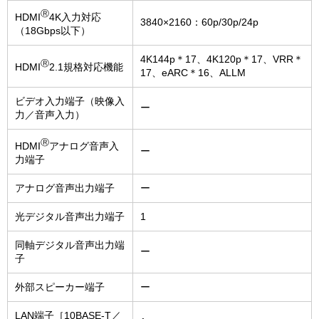
Ⓡ
HDMI
4K入力対応
3840×2160：60p/30p/24p
（18Gbps以下）
4K144p＊17、4K120p＊17、VRR＊
Ⓡ
HDMI
2.1規格対応機能
17、eARC＊16、ALLM
ビデオ入力端子（映像入
ー
力／音声入力）
Ⓡ
HDMI
アナログ音声入
ー
力端子
アナログ音声出力端子
ー
光デジタル音声出力端子
1
同軸デジタル音声出力端
ー
子
外部スピーカー端子
ー
LAN端子［10BASE-T／