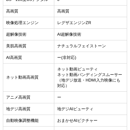
高画質
高画質
映像処理エンジン
レグザエンジンZR
超解像技術
AI超解像技術
美肌高画質
ナチュラルフェイストーン
AI高画質
ー(非対応)
ネット動画ビューティ
ネット動画バンディングスムーサー
ネット動画高画質
（地デジ放送・HDMI入力映像にも
対応）
アニメ高画質
ー
地デジ高画質
地デジAIビューティ
自動映像調整機能
おまかせAIピクチャー