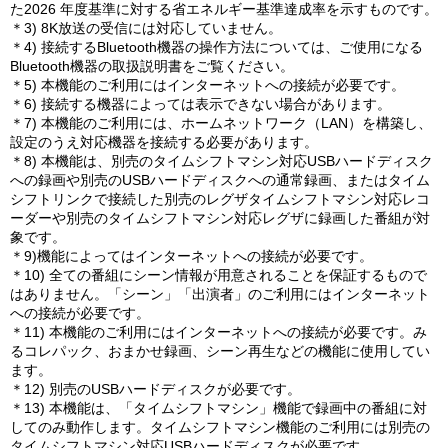
た2026 年度基準に対する省エネルギー基準達成率を示すものです。
＊3) 8K放送の受信には対応していません。
＊4) 接続するBluetooth機器の操作方法については、ご使用になる
Bluetooth機器の取扱説明書をご覧ください。
＊5) 本機能のご利用にはインターネットへの接続が必要です。
＊6) 接続する機器によっては表示できない場合があります。
＊7) 本機能のご利用には、ホームネットワーク（LAN）を構築し、
設定のうえ対応機器を接続する必要があります。
＊8) 本機能は、別売のタイムシフトマシン対応USBハードディスク
への録画や別売のUSBハードディスクへの通常録画、またはタイム
シフトリンクで接続した別売のレグザタイムシフトマシン対応レコ
ーダーや別売のタイムシフトマシン対応レグザに録画した番組が対
象です。
＊9)機能によってはインターネットへの接続が必要です。
＊10) 全ての番組にシーン情報が用意されることを保証するもので
はありません。「シーン」「出演者」のご利用にはインターネット
への接続が必要です。
＊11) 本機能のご利用にはインターネットへの接続が必要です。み
るコレパック、おまかせ録画、シーン再生などの機能に使用してい
ます。
＊12) 別売のUSBハードディスクが必要です。
＊13) 本機能は、「タイムシフトマシン」機能で録画中の番組に対
してのみ動作します。タイムシフトマシン機能のご利用には別売の
タイムシフトマシン対応USBハードディスクが必要です。