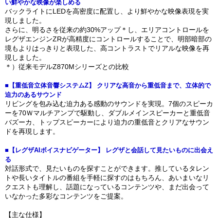
い鮮やかな映像が楽しめる
バックライトにLEDを高密度に配置し、より鮮やかな映像表現を実
現しました。
さらに、明るさを従来の約30%アップ＊し、エリアコントロールを
レグザエンジンZRが高精度にコントロールすることで、明部暗部の
境もよりはっきりと表現した、高コントラストでリアルな映像を再
現しました。
＊）従来モデルZ870Mシリーズとの比較
■【重低音立体音響システムZ】 クリアな高音から重低音まで、立体的で
迫力のあるサウンド
リビングを包み込む迫力ある感動のサウンドを実現。7個のスピーカ
ーを70Ｗマルチアンプで駆動し、ダブルメインスピーカーと重低音
バズーカ、トップスピーカーにより迫力の重低音とクリアなサウン
ドを再現します。
■【レグザAIボイスナビゲーター】 レグザと会話して見たいものに出会え
る
対話形式で、見たいものを探すことができます。推しているタレン
トや長いタイトルの番組を手軽に探すのはもちろん、あいまいなリ
クエストも理解し、話題になっているコンテンツや、まだ出会って
いなかった多彩なコンテンツをご提案。
【主な仕様】