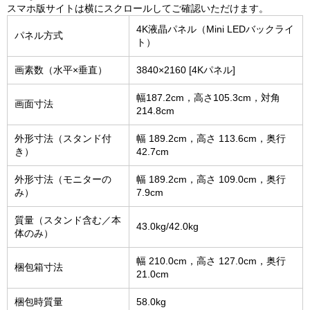
スマホ版サイトは横にスクロールしてご確認いただけます。
4K液晶パネル（Mini LEDバックライ
パネル方式
ト）
画素数（水平×垂直）
3840×2160 [4Kパネル]
幅187.2cm，高さ105.3cm，対角
画面寸法
214.8cm
外形寸法（スタンド付
幅 189.2cm，高さ 113.6cm，奥行
き）
42.7cm
外形寸法（モニターの
幅 189.2cm，高さ 109.0cm，奥行
み）
7.9cm
質量（スタンド含む／本
43.0kg/42.0kg
体のみ）
幅 210.0cm，高さ 127.0cm，奥行
梱包箱寸法
21.0cm
梱包時質量
58.0kg