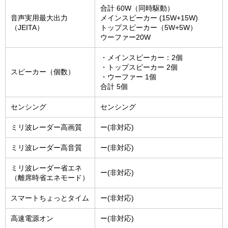
合計 60W（同時駆動）
音声実用最大出力
メインスピーカー (15W+15W)
（JEITA）
トップスピーカー（5W+5W）
ウーファー20W
・メインスピーカー：2個
・トップスピーカー 2個
スピーカー（個数）
・ウーファー 1個
合計 5個
センシング
センシング
ミリ波レーダー高画質
ー(非対応)
ミリ波レーダー高音質
ー(非対応)
ミリ波レーダー省エネ
ー(非対応)
（離席時省エネモード）
スマートちょっとタイム
ー(非対応)
高速電源オン
ー(非対応)