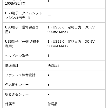
1
100BASE-TX］
USB端子（タイムシフト
ー
マシン録画専用）
USB端子（通常録画専
1（USB3.0、定格出力：DC 5V
用）
900mA MAX）
USB端子（AV周辺機器
1（USB2.0、定格出力：DC 5V
専用）
900mA MAX）
ヘッドホン端子
1
快適設計
快適設計
ファンレス静音設計
●
色温度センサー
●
明るさセンサー
●
付属品
付属品