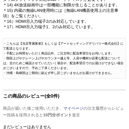
＊14) 4K放送録画中は一部機能に制限が生じることがあります。
＊15) 内蔵の無線LAN使用時には［無線LAN機器使用上の注意事
項］をご覧ください。
＊16）HDMIⓇ入力端子2のみ対応しています。
＊17）HDMIⓇ入力端子1、2のみ対応しています。
・こちらは【当店専属業者】もしくは【アートセッティングデリバリー株式会社】に
て配送となります。
・手配にお時間をいただく商品以外、ご注文時に配送希望日をお伺いします。
・階段上げやクレーン上げやカウンター越え等、人員や機材が必要な配送について
は、念のためご確認させていただいく場合や、配送希望日でのお届けができない場合
がございますので、予めご了承くださいませ。
・沖縄・島嶼部はご期待に副えず申し訳ございませんがお届けができません。
この商品のレビュー(全0件)
商品が届いた後ご使用いただき、
マイページ
の注文履歴からレビュ
ー投稿＆採用されると
10円分ポイント
進呈
まだレビューはありません