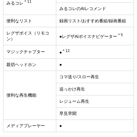
＊11
みるコレ
みるコレのAIレコメンド
便利なリスト
録画リスト/おすすめ番組/録画番組
レグザボイス（リモコ
＊5
●レグザAIボイスナビゲーター
ン）
＊12
マジックチャプター
●
親切ヘッドホン
●
コマ送り/スロー再生
追っかけ再生
便利な再生機能
レジューム再生
早見早聞
メディアプレーヤー
●