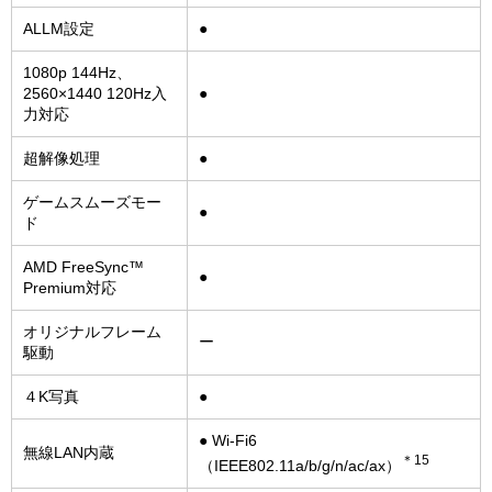
ALLM設定
●
1080p 144Hz、
2560×1440 120Hz入
●
力対応
超解像処理
●
ゲームスムーズモー
●
ド
AMD FreeSync™
●
Premium対応
オリジナルフレーム
ー
駆動
４K写真
●
● Wi-Fi6
無線LAN内蔵
＊15
（IEEE802.11a/b/g/n/ac/ax）