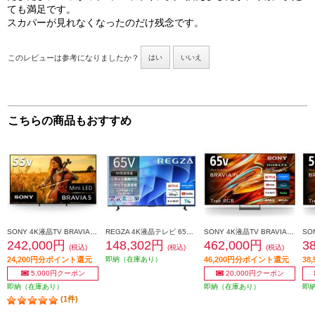
ても満足です。
スカパーが見れなくなったのだけ残念です。
このレビューは参考になりましたか？
はい
いいえ
こちらの商品もおすすめ
SONY 4K液晶TV BRAVIA5(ブラビア)【55V型/mini LED駆動/XR搭載/GoogleTV】 K-55XR50
REGZA 4K液晶テレビ 65V型 倍速液晶 ブルーライト制御 ★大型配送対象商品 65E670R
SONY 4K液晶TV BRAVIA【65V型/RGBminiLEDテレビ/高画質プロセッサーXR搭載/GoogleTV】★大型配送対象商品 K65XR70M2
242,000円
148,302円
462,000円
3
(税込)
(税込)
(税込)
24,200円分ポイント還元
即納（在庫あり）
46,200円分ポイント還元
38
5,000円クーポン
20,000円クーポン
即納（在庫あり）
即納（在庫あり）
即
(1件)