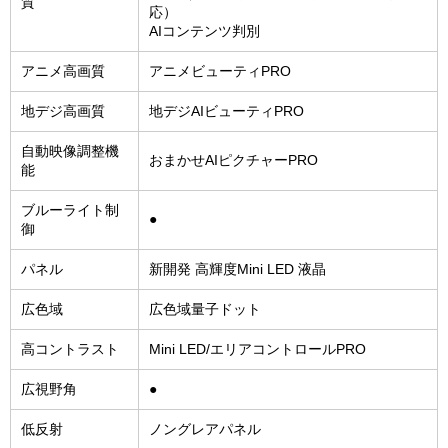
質
応）
AIコンテンツ判別
アニメ高画質
アニメビューティPRO
地デジ高画質
地デジAIビューティPRO
自動映像調整機
おまかせAIピクチャーPRO
能
ブルーライト制
●
御
パネル
新開発 高輝度Mini LED 液晶
広色域
広色域量子ドット
高コントラスト
Mini LED/エリアコントロールPRO
広視野角
●
低反射
ノングレアパネル