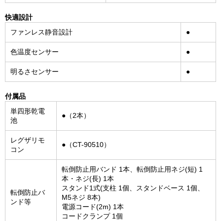
快適設計
ファンレス静音設計
●
色温度センサー
●
明るさセンサー
●
付属品
単四形乾電
●（2本）
池
レグザリモ
●（CT-90510）
コン
転倒防止用バンド 1本、転倒防止用ネジ(短) 1
本・ネジ(長) 1本
スタンド1式(支柱 1個、スタンドベース 1個、
転倒防止バ
M5ネジ 8本)
ンド等
電源コード(2m) 1本
コードクランプ 1個