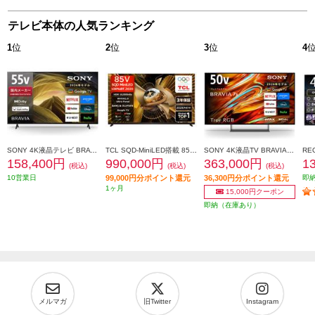
テレビ本体の人気ランキング
1
位
2
位
3
位
4
SONY 4K液晶テレビ BRAVIA(ブラビア)【55V型/高画質プロセッサーHDR X1搭載/Googleテレビ/WEB専売モデル】 KJ-55X81L
TCL SQD-MiniLED搭載 85型液晶テレビ ★大型配送対象商品 85X11L
SONY 4K液晶TV BRAVIA【50V型/RGBminiLEDテレビ/高画質プロセッサーXR搭載/GoogleTV】 K50XR70M2
158,400円
990,000円
363,000円
1
(税込)
(税込)
(税込)
10営業日
99,000円分ポイント還元
36,300円分ポイント還元
即
1ヶ月
15,000円クーポン
即納（在庫あり）
メルマガ
旧Twitter
Instagram