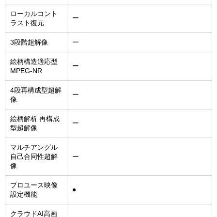
ローカルコント
ー
ラスト復元
3段階超解像
ー
絵柄構造適応型
ー
MPEG-NR
4段再構成型超解
ー
像
絵柄解析 再構成
ー
型超解像
マルチアングル
自己合同性超解
ー
像
プロユース映像
●
設定機能
クラウドAI高画