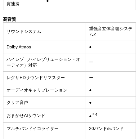
●
質連携
高音質
重低音立体音響システ
サウンドシステム
ムZ
Dolby Atmos
●
ハイレゾ（ハイレゾリューション・オ
ー
ーディオ）対応
レグザHDサウンドリマスター
ー
オーディオキャリブレーション
●
クリア音声
●
＊4
おまかせAIサウンド
●
マルチバンドイコライザー
20バンド/5バンド