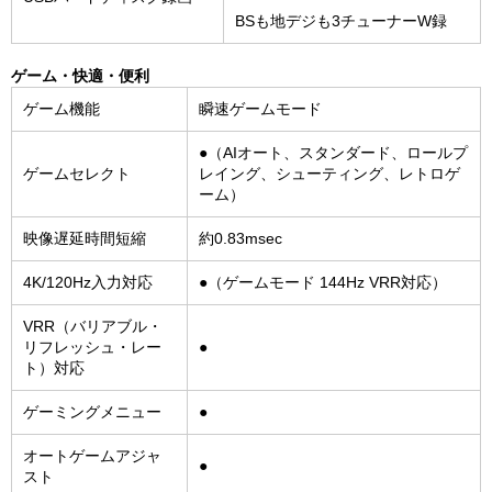
BSも地デジも3チューナーW録
ゲーム・快適・便利
ゲーム機能
瞬速ゲームモード
●（AIオート、スタンダード、ロールプ
ゲームセレクト
レイング、シューティング、レトロゲ
ーム）
映像遅延時間短縮
約0.83msec
4K/120Hz入力対応
●（ゲームモード 144Hz VRR対応）
VRR（バリアブル・
リフレッシュ・レー
●
ト）対応
ゲーミングメニュー
●
オートゲームアジャ
●
スト