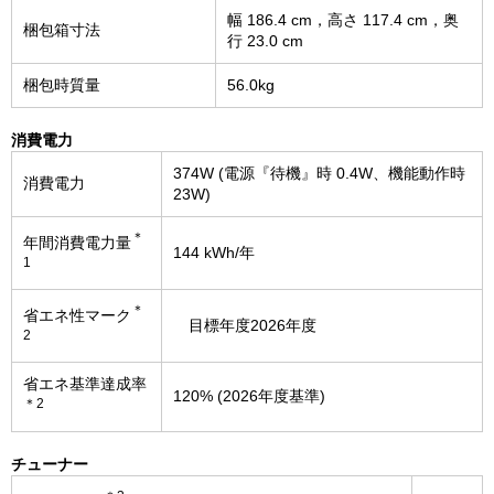
幅 186.4 cm，高さ 117.4 cm，奥
梱包箱寸法
行 23.0 cm
梱包時質量
56.0kg
消費電力
374W (電源『待機』時 0.4W、機能動作時
消費電力
23W)
＊
年間消費電力量
144 kWh/年
1
＊
省エネ性マーク
目標年度2026年度
2
省エネ基準達成率
120% (2026年度基準)
＊2
チューナー