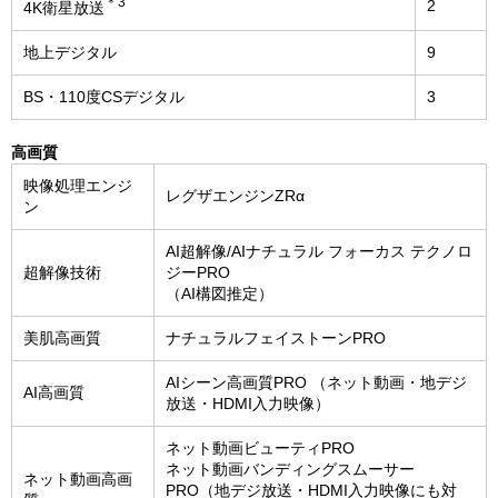
＊3
2
4K衛星放送
地上デジタル
9
BS・110度CSデジタル
3
高画質
映像処理エンジ
レグザエンジンZRα
ン
AI超解像/AIナチュラル フォーカス テクノロ
超解像技術
ジーPRO
（AI構図推定）
美肌高画質
ナチュラルフェイストーンPRO
AIシーン高画質PRO （ネット動画・地デジ
AI高画質
放送・HDMI入力映像）
ネット動画ビューティPRO
ネット動画バンディングスムーサー
ネット動画高画
PRO（地デジ放送・HDMI入力映像にも対