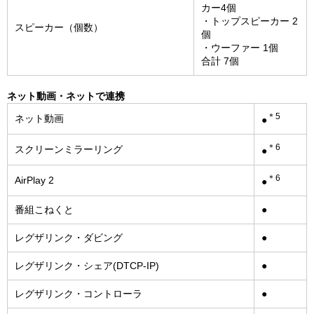
カー4個
・トップスピーカー 2
スピーカー（個数）
個
・ウーファー 1個
合計 7個
ネット動画・ネットで連携
＊5
ネット動画
●
＊6
スクリーンミラーリング
●
＊6
AirPlay 2
●
番組こねくと
●
レグザリンク・ダビング
●
レグザリンク・シェア(DTCP-IP)
●
レグザリンク・コントローラ
●