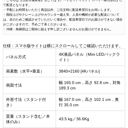
・こちらは【当店専属業者】もしくは【アートセッティングデリバリー株式会社】に
て配送となります。
・手配にお時間をいただく商品以外、ご注文時に配送希望日をお伺いします。
・階段上げやクレーン上げやカウンター越え等、人員や機材が必要な配送について
は、念のためご確認させていただいく場合や、配送希望日でのお届けができない場合
がございますので、予めご了承くださいませ。
・沖縄・島嶼部はご期待に副えず申し訳ございませんがお届けができません。
仕様：スマホ版サイトは横にスクロールしてご確認いただけます。
4K液晶パネル（Mini LEDバックラ
パネル方式
イト）
画素数（水平×垂直）
3840×2160 [4Kパネル]
幅 165.0 cm，高さ 92.8 cm，対角
画面寸法
189.3 cm
外形寸法（スタンド付
幅 167.0 cm，高さ 102.1 cm，奥
き）
行 35.0 cm
質量（スタンド含む／本
43.5 kg／36.6Kg
体のみ）