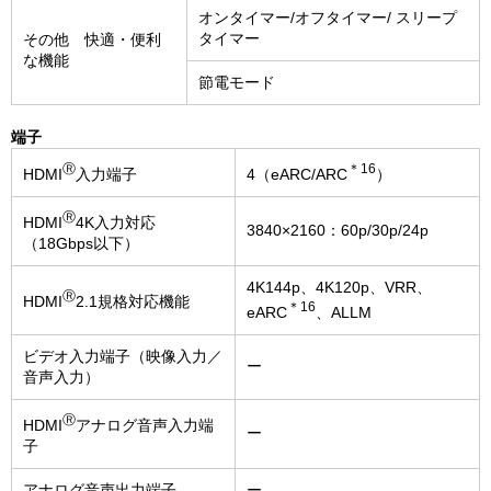
オンタイマー/オフタイマー/ スリープ
タイマー
その他 快適・便利
な機能
節電モード
端子
Ⓡ
＊16
HDMI
入力端子
4（eARC/ARC
）
Ⓡ
HDMI
4K入力対応
3840×2160：60p/30p/24p
（18Gbps以下）
4K144p、4K120p、VRR、
Ⓡ
HDMI
2.1規格対応機能
＊16
eARC
、ALLM
ビデオ入力端子（映像入力／
ー
音声入力）
Ⓡ
HDMI
アナログ音声入力端
ー
子
アナログ音声出力端子
ー