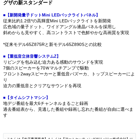
グザの新スタンダード
■【新開発量子ドットMini LEDバックライトパネル】
従来比約1.2倍*の高輝度Mini LEDバックライトを新開発
広色域の量子ドット、ワイドアングル液晶パネルを採用し
斜めからも見やすく、高コントラストで色鮮やかな高画質を実現
*従来モデル65Z875Rと新モデル65Z890Sとの比較
■【重低音立体音響システムZ】
リビングを包み込む迫力ある感動のサウンドを実現
7個のスピーカーを70Ｗマルチアンプで駆動
フロント2wayスピーカーと重低音バズーカ、トップスピーカーによ
り
迫力の重低音とクリアなサウンドを再現
■【タイムシフトマシン】
地デジ番組を最大6チャンネルまるごと録画
過去番組表から、見逃した番組や録画し忘れた番組が自由に選べま
す