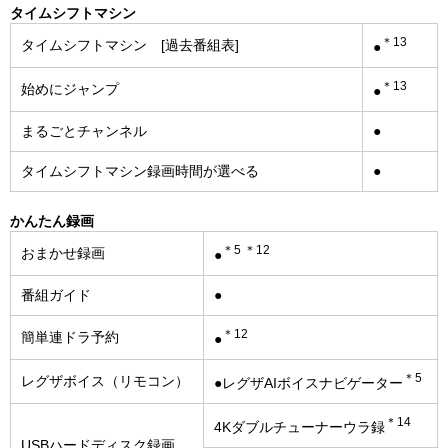
タイムシフトマシン
＊13
タイムシフトマシン [過去番組表]
●
＊13
始めにジャンプ
●
まるごとチャンネル
●
タイムシフトマシン録画時間が選べる
●
かんたん録画
＊5 ＊12
おまかせ録画
●
番組ガイド
●
＊12
簡単連ドラ予約
●
＊5
レグザボイス（リモコン）
●レグザAIボイスナビゲーター
＊14
4Kダブルチューナーウラ録
USBハードディスク録画