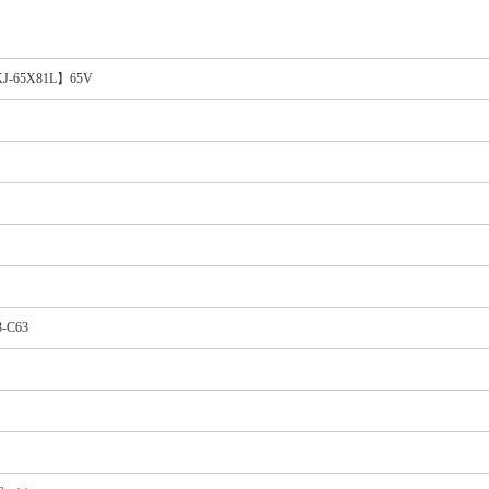
J-65X81L】65V
3-C63