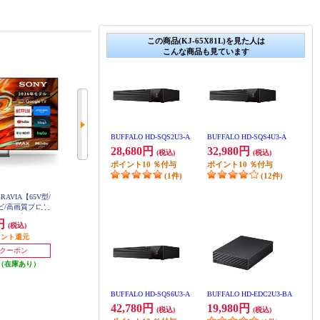
この商品(KJ-65X81L)を見た人は
こんな商品も見ています
BUFFALO HD-SQS2U3-A
BUFFALO HD-SQS4U3-A
28,680円
32,980円
(税込)
(税込)
ポイント
10
％付与
ポイント
10
％付与
(1件)
(12件)
RAVIA【65V型/
SONY 4K液晶TV BRAVIA【55V型/
SONY 4K液晶TV BRAVIA【50V型/
テレビ/高画質プロセ
RGBminiLEDテレビ/高画質プロセ
RGBminiLEDテレビ/高画質プロセ
ogleTV】★大型
ッサーXR搭載/GoogleTV】 K55XR
ッサーXR搭載/GoogleTV】 K50XR
0円
385,000円
363,000円
(税込)
(税込)
(税込)
70M2
70M2
65XR70M2
ポイント還元
38,500円分ポイント還元
36,300円分ポイント還元
0円クーポン
15,000円クーポン
15,000円クーポン
（在庫あり）
発送目安:
即納（在庫あり）
発送目安:
即納（在庫あり）
BUFFALO HD-SQS6U3-A
BUFFALO HD-EDC2U3-BA
42,780円
19,980円
(税込)
(税込)