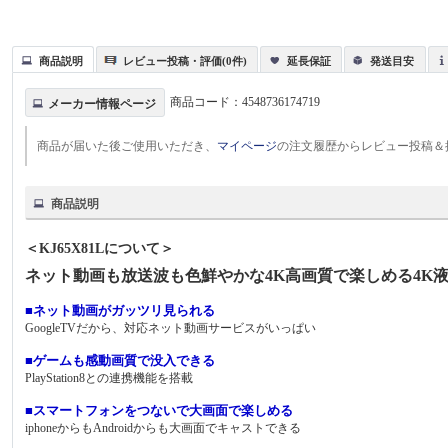
商品説明
レビュー投稿・評価(0件)
延長保証
発送目安
商品コード：
4548736174719
メーカー情報ページ
商品が届いた後ご使用いただき、
マイページ
の注文履歴からレビュー投稿＆
商品説明
＜KJ65X81Lについて＞
ネット動画も放送波も色鮮やかな4K高画質で楽しめる4K
■ネット動画がガッツリ見られる
GoogleTVだから、対応ネット動画サービスがいっぱい
■ゲームも感動画質で没入できる
PlayStation8との連携機能を搭載
■スマートフォンをつないで大画面で楽しめる
iphoneからもAndroidからも大画面でキャストできる