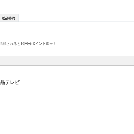
返品特約
掲載されると
10円分ポイント
進呈！
液晶テレビ