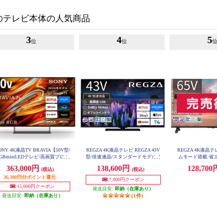
のテレビ本体の人気商品
3
4
5
位
位
ONY 4K液晶TV BRAVIA【50V型/
REGZA 4K液晶テレビ REGZA 43V
REGZA 4K液晶テ
GBminiLEDテレビ/高画質プロセ
型/倍速液晶/スタンダードモデル 4
ムモード搭載 省
3Z670R
サーXR搭載/GoogleTV】 K50XR
型配送対象商品 
363,000円
138,600円
128,70
(税込)
(税込)
70M2
36,300円分ポイント還元
7,000円クーポン
15,000円クーポン
発送目安:
即納（在庫あり）
発送目安:
即納（在庫あり）
(1件)