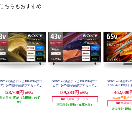
こちらもおすすめ
ONY 4K液晶テレビ BRAVIA(ブラ
SONY 4K液晶テレビ BRAVIA(ブラ
SONY 4K液晶TV B
ア)【43V型/高画質プロセッサー
ビア)【43V型/高画質プロセッサー
RGBminiLED
DR X1搭載/Googleテレビ/WEB専
HDR X1搭載/Googleテレビ/Motionf
ッサーXR搭載/Go
128,700円
139,283円
462,00
(税込)
(税込)
売モデル】 KJ-43X81L
low XR 240搭載】 KJ-43X83L
配送対象商品 K
発送目安:
即納（在庫残りわず
46,200円分
10,000円クーポン
か）
20,00
発送目安:
即納（在庫あり）
発送目安:
即納