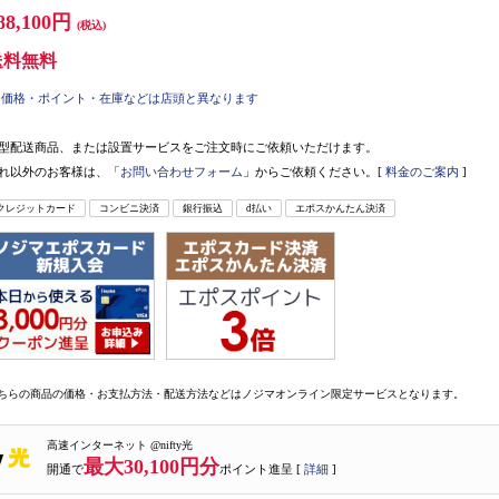
88,100円
(税込)
送料無料
価格・ポイント・在庫などは店頭と異なります
型配送商品、または設置サービスをご注文時にご依頼いただけます。
れ以外のお客様は、「
お問い合わせフォーム
」からご依頼ください。[
料金のご案内
]
クレジットカード
コンビニ決済
銀行振込
d払い
エポスかんたん決済
ちらの商品の価格・お支払方法・配送方法などはノジマオンライン限定サービスとなります。
高速インターネット @nifty光
最大30,100円分
開通で
ポイント進呈 [
詳細
]