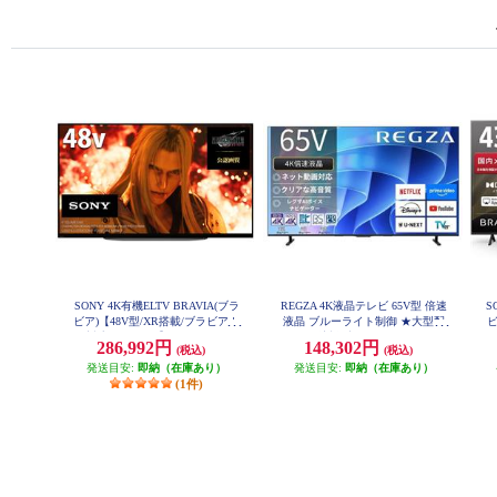
SONY 4K有機ELTV BRAVIA(ブラ
REGZA 4K液晶テレビ 65V型 倍速
S
ビア)【48V型/XR搭載/ブラビアカ
液晶 ブルーライト制御 ★大型配
ビ
ム対応/GoogleTV】 XRJ-48A90K
送対象商品 65E670R
H
286,992円
148,302円
(税込)
(税込)
発送目安:
即納（在庫あり）
発送目安:
即納（在庫あり）
(1件)