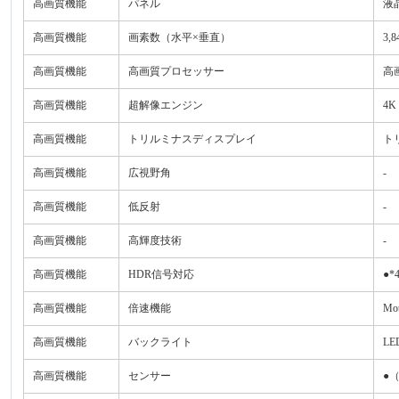
高画質機能
パネル
液
高画質機能
画素数（水平×垂直）
3,
高画質機能
高画質プロセッサー
高
高画質機能
超解像エンジン
4
高画質機能
トリルミナスディスプレイ
ト
高画質機能
広視野角
-
高画質機能
低反射
-
高画質機能
高輝度技術
-
高画質機能
HDR信号対応
●*
高画質機能
倍速機能
Mot
高画質機能
バックライト
L
高画質機能
センサー
●