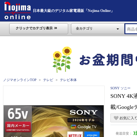
日本最大級のデジタル家電通販「Nojima Online」
クリックでカテゴリ表示
全カテゴリ
ノジマオンラインTOP
テレビ
テレビ本体
SONY ソニー
SONY 4
載/Goog
発送目安：