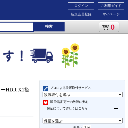
ログイン
ご利用ガイド
新規会員登録
マイページ
0
検索
プロによる設置取付サービス
ーHDR X1搭
L
延長保証
万一の故障に安心
保証について詳しくはこちら
数量：