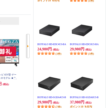
ポイント
10
％付与
(1件)
6
7
位
位
位
BUFFALO HD-EDC4U3-BA
BUFFALO HD-EDC6U3-BA
24,980円
29,980円
(税込)
(税込)
(3件)
(3件)
レビ 65V型 ゲー
REGZA 2K液晶テレビ フルHD液晶
Panasonic 4K有機ELテレビ VIERA
エネモデル ★大
パネル 40V型 40V35S
(ビエラ) 55V型/最新世代高輝度パ
65E350R
ネル/firetv搭載/転倒防止スタンド
0円
63,360円
206,800円
(税込)
(税込)
(税込)
TV-55Z90B
(2件)
発送目安:
即納（在庫あり）
BUFFALO HD-SGDA4U3-B
BUFFALO HD-SGDA6U3-B
29,980円
37,980円
(税込)
(税込)
ポイント
10
％付与
(7件)