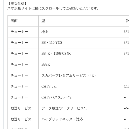
【主な仕様】
スマホ版サイトは横にスクロールしてご確認いただけます。
画面
型
【K
チューナー
地上
3*1
チューナー
BS・110度CS
3*1
チューナー
BS4K・110度CS4K
3*1
チューナー
BS8K
-
チューナー
スカパープレミアムサービス（4K）
-
チューナー
CATV：ch
C1
チューナー
CATVパススルー*2
●
放送サービス
データ放送/データサービス*3
●/●
放送サービス
ハイブリッドキャスト対応
●