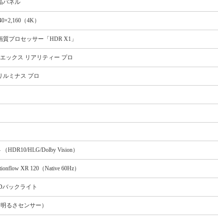
晶パネル
840×2,160（4K）
画質プロセッサー「HDR X1」
K エックス リアリティー プロ
リルミナス プロ
4 （HDR10/HLG/Dolby Vision）
ionflow XR 120（Native 60Hz）
EDバックライト
（明るさセンサー）