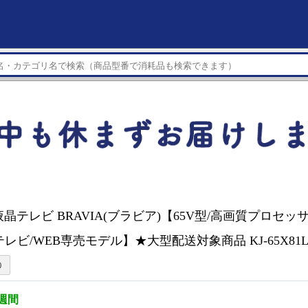
K液晶テレビ BRAVIA(ブラビア)【65V型/高画質プロセッサ
leテレビ/WEB専売モデル】★大型配送対象商品 KJ-65X81
3週間