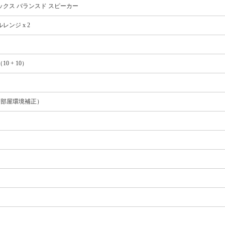
ックス バランスド スピーカー
レンジ x 2
（10 + 10）
（部屋環境補正）