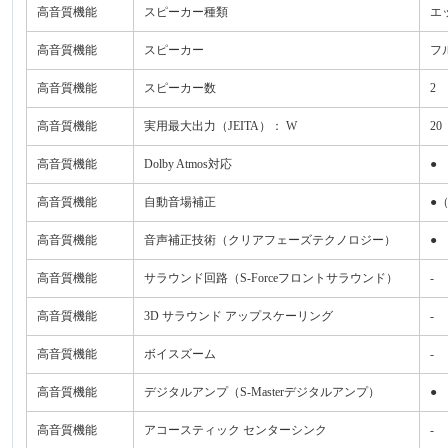
高音質機能
スピーカー種類
エ
高音質機能
スピーカー
フル
高音質機能
スピーカー数
2
高音質機能
実用最大出力（JEITA）： W
20
高音質機能
Dolby Atmos対応
●
高音質機能
自動音場補正
●
高音質機能
音声補正技術（クリアフェーズテクノロジー）
●
高音質機能
サラウンド回路（S-Forceフロントサラウンド）
-
高音質機能
3D サラウンド アップスケーリング
-
高音質機能
ボイスズーム
-
高音質機能
デジタルアンプ（S-Masterデジタルアンプ）
●
高音質機能
アコースティック センターシンク
-