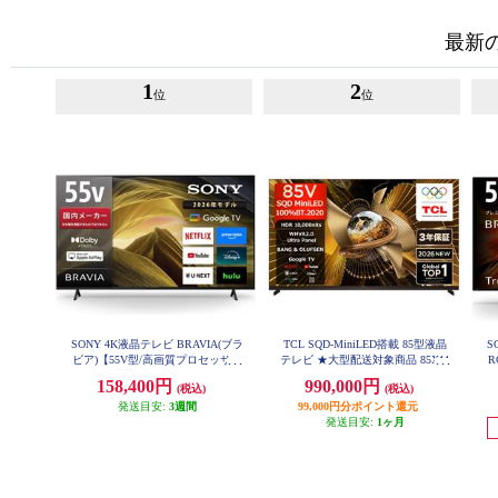
最新
1
2
位
位
SONY 4K液晶テレビ BRAVIA(ブラ
TCL SQD-MiniLED搭載 85型液晶
S
ビア)【55V型/高画質プロセッサー
テレビ ★大型配送対象商品 85X11
R
L
HDR X1搭載/Googleテレビ/WEB専
ッ
158,400円
990,000円
(税込)
(税込)
売モデル】 KJ-55X81L
発送目安:
3週間
99,000円分ポイント還元
発送目安:
1ヶ月