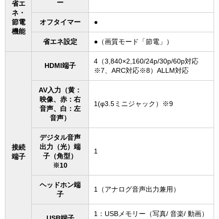
ー
省エ
ネ・
節電
オフタイマー
●
機能
省エネ設定
●（画質モード「節電」）
4（3,840×2,160/24p/30p/60p対応
HDMI端子
※7、ARC対応※8）ALLM対応
AV入力（黄：
映像、赤：右
1(φ3.5ミニジャック）※9
音声、白：左
音声）
デジタル音声
出力（光）端
接続
1
子（角型）
端子
※10
ヘッドホン端
1（アナログ音声出力兼用）
子
1：USBメモリー（写真/ 音楽/ 動画）
USB端子