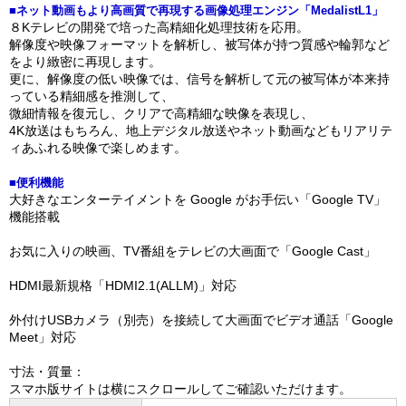
■ネット動画もより高画質で再現する画像処理エンジン「MedalistL1」
８Kテレビの開発で培った高精細化処理技術を応用。
解像度や映像フォーマットを解析し、被写体が持つ質感や輪郭など
をより緻密に再現します。
更に、解像度の低い映像では、信号を解析して元の被写体が本来持
っている精細感を推測して、
微細情報を復元し、クリアで高精細な映像を表現し、
4K放送はもちろん、地上デジタル放送やネット動画などもリアリテ
ィあふれる映像で楽しめます。
■便利機能
大好きなエンターテイメントを Google がお手伝い「Google TV」
機能搭載
お気に入りの映画、TV番組をテレビの大画面で「Google Cast」
HDMI最新規格「HDMI2.1(ALLM)」対応
外付けUSBカメラ（別売）を接続して大画面でビデオ通話「Google
Meet」対応
寸法・質量：
スマホ版サイトは横にスクロールしてご確認いただけます。