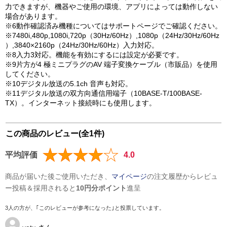
力できますが、機器やご使用の環境、アプリによっては動作しない
場合があります。
※6動作確認済み機種についてはサポートページでご確認ください。
※7480i,480p,1080i,720p（30Hz/60Hz）,1080p（24Hz/30Hz/60Hz
）,3840×2160p（24Hz/30Hz/60Hz）入力対応。
※8入力3対応。機能を有効にするには設定が必要です。
※9片方が4 極ミニプラグのAV 端子変換ケーブル（市販品）を使用
してください。
※10デジタル放送の5.1ch 音声も対応。
※11デジタル放送の双方向通信用端子（10BASE-T/100BASE-
TX）。インターネット接続時にも使用します。
この商品のレビュー(全1件)
平均評価
4.0
商品が届いた後ご使用いただき、
マイページ
の注文履歴からレビュ
ー投稿＆採用されると
10円分ポイント
進呈
3人の方が、｢このレビューが参考になった｣と投票しています。