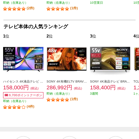
即納（在庫あり）
即納（在庫あり）
10営業日
10
(2件)
(1件)
テレビ本体の人気ランキング
1
位
2
位
3
位
4
ハイセンス 4K液晶テレビ 55V型/miniLED/144Hz 55U7R
SONY 4K有機ELTV BRAVIA(ブラビア)【48V型/XR搭載/ブラビアカム対応/GoogleTV】 XRJ-48A90K
SONY 4K液晶テレビ BRAVIA(ブラビア)【55V型/高画質プロセッサーHDR X1搭載/Googleテレビ/WEB専売モデル】 KJ-55X81L
158,000円
286,992円
158,400円
1
(税込)
(税込)
(税込)
即納（在庫あり）
3週間
1ヶ
6,700ポイントクーポン
(1件)
即納（在庫あり）
(4件)