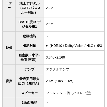
ーナ
地上デジタル
ー
（CATVパスス
2※2
ルー対応）
BS/110度CSデ
2※2
ジタル※1
動画機能
－
HDR対応
●（HDR10 / Dolby Vision / HLG）※3
映像
画素数（水平×
3,840×2,160
垂直 画素）
アンプ
デジタルアンプ
音声実用最大
音声
20W（10W+10W）
出力（JEITA）
スピーカー
フルレンジ×2個（バスレフ型）
2画面機能
－