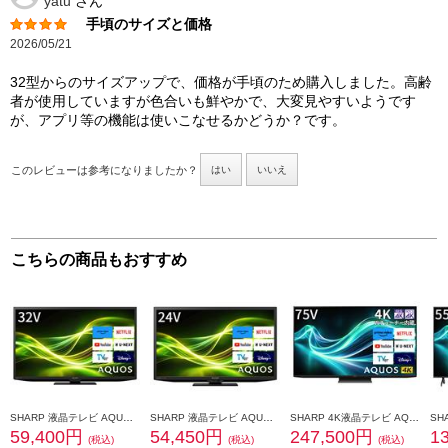
yatu
さん
手頃のサイズと価格
2026/05/21
32型からのサイズアップで、価格が手頃のため購入しました。高齢
者が使用していますが色合いも鮮やかで、大変見やすいようです
が、アプリ等の機能は使いこなせるかどうか？です。
このレビューは参考になりましたか？
はい
いいえ
こちらの商品もおすすめ
SHARP 液晶テレビ AQUOS(アクオス)GF1ライン 32V型 GoogleTV搭載 2T-C32GF1
SHARP 液晶テレビ AQUOS(アクオス)GF1ライン 24V型 GoogleTV搭載 2T-C24GF1
SHARP 4K液晶テレビ AQUOS(アクオス) GLライン【75V型/BS・CS 4Kダブルチューナー内蔵/GoogleTV搭載】★一部地域見積機種/大型配送対象商品 4T-C75GL1
59,400円
54,450円
247,500円
1
(税込)
(税込)
(税込)