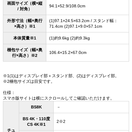
画面サイズ（横×縦
94.1×52.9/108.0cm
/ 対角）
外形寸法（幅×奥行
(1)97.1×24.5×63.2cm / スタンド幅：
×高さ）※1
71.4cm (2)97.1×9.0×57.1cm
本体質量※1
(1)約9.6kg (2)約9.3kg
梱包サイズ（幅×奥
106.4×15.2×67.0cm
行×高さ）※2
※1(1)はディスプレイ部＋スタンド部、(2)はディスプレイ部。
※2梱包サイズは目安です。
仕様：
スマホ版サイトは横にスクロールしてご確認いただけます。
BS8K
－
BS 4K・110度
2※2
CS 4K※1
チュ