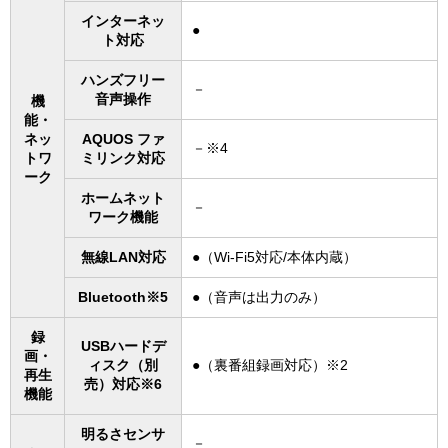
インターネッ
●
ト対応
ハンズフリー
－
音声操作
機
能・
ネッ
AQUOS ファ
－※4
トワ
ミリンク対応
ーク
ホームネット
－
ワーク機能
無線LAN対応
●（Wi-Fi5対応/本体内蔵）
Bluetooth※5
●（音声は出力のみ）
録
USBハードデ
画・
ィスク（別
●（裏番組録画対応）※2
再生
売）対応※6
機能
明るさセンサ
－