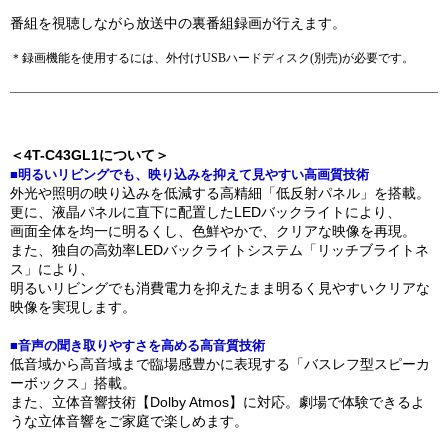
＜4T-C43GL1について＞
■明るいリビングでも、映り込みを抑えて見やすい高画質技術
外光や照明の映り込みを低減する高精細「低反射パネル」を搭載。
更に、液晶パネルに直下に配置したLEDバックライトにより、
画面全体を均一に明るくし、色鮮やかで、クリアな映像を再現。
また、独自の高効率LEDバックライトシステム「リッチブライトネ
ス」により、
明るいリビングでも消費電力を抑えたまま明るく見やすいクリアな
映像を実現します。
■音声の聞き取りやすさを高める高音質技術
低音域から高音域まで臨場感豊かに表現する「バスレフ型スピーカ
ーボックス」搭載。
また、立体音響技術【Dolby Atmos】に対応。劇場で体験できるよ
うな立体音響をご家庭で楽しめます。