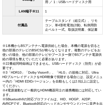
用 ／ 1：USBハードディスク用
LAN端子※11
1
テーブルスタンド（組立式）、リモ
付属品
コン、単4形乾電池(2個)、転倒用防
止ベルト一式、取扱説明書、保証書
※1本機からBSアンテナへ電源供給した場合、本機の電源を切ると
他の部屋のテレビのBS/CSが映らなくなります。複数のテレビをお
使いの場合、他の部屋のテレビやブースター側でBSアンテナ電源供
給の環境を整えていただく必要があります。
※22番組同時録画はできません。USBハードディスク（別売）が必
要です。
※3「HDR10」「Dolby Vision®」、「HLG」の規格に対応。Ultra
HDブルーレイディスクをHDR映像で視聴する場合には、設定メニュ
ー内の「HDMI EDIDバージョン」を自動もしくは2.0以上に設定し
てください。
※4電源連動など一般的なHDMI機器同士の連携機能には対応してい
ます。
※5Bluetooth®の対応プロファイルは、HID、HOGP、A2DP、
AVRCPです。Bluetooth対応のヘッドホンやサウンドバーに音声を出