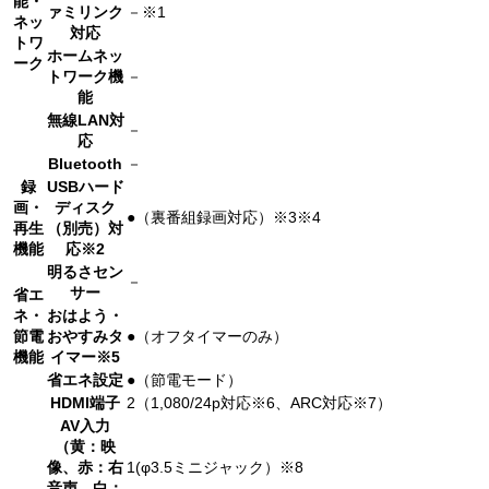
能・
ァミリンク
－※1
ネッ
対応
トワ
ホームネッ
ーク
トワーク機
－
能
無線LAN対
－
応
Bluetooth
－
録
USBハード
画・
ディスク
●（裏番組録画対応）※3※4
再生
（別売）対
機能
応※2
明るさセン
－
サー
省エ
ネ・
おはよう・
節電
おやすみタ
●（オフタイマーのみ）
機能
イマー※5
省エネ設定
●（節電モード）
HDMI端子
2（1,080/24p対応※6、ARC対応※7）
AV入力
（黄：映
像、赤：右
1(φ3.5ミニジャック）※8
音声、白：