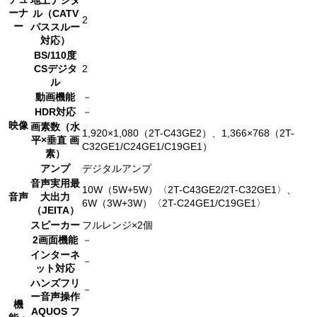
ーナ
ル（CATV
2
ー
パススルー
対応）
BS/110度
CSデジタ
2
ル
動画機能
－
HDR対応
－
映像
画素数（水
1,920×1,080（2T-C43GE2）、1,366×768（2T-
平×垂直 画
C32GE1/C24GE1/C19GE1）
素）
アンプ
デジタルアンプ
音声実用最
10W（5W+5W）〈2T-C43GE2/2T-C32GE1〉、
音声
大出力
6W（3W+3W）〈2T-C24GE1/C19GE1〉
（JEITA）
スピーカー
フルレンジ×2個
2画面機能
－
インターネ
－
ット対応
ハンズフリ
－
ー音声操作
機
AQUOS フ