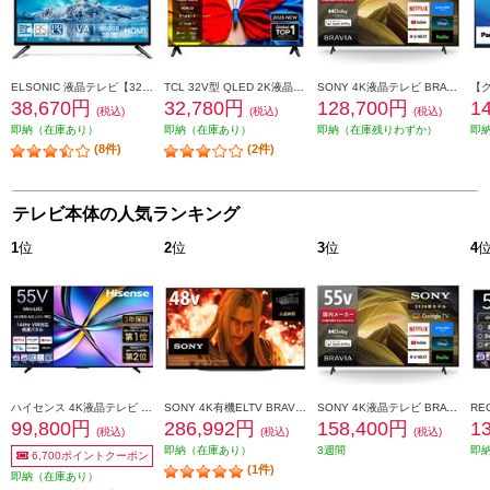
ELSONIC 液晶テレビ【32V型/HDD500GB内蔵/地デジ・BS・110度CS/Wチューナー】 EHD-TB32R4
TCL 32V型 QLED 2K液晶テレビ 量子ドット/GoogleTV/メタリック筐体 32S5K
SONY 4K液晶テレビ BRAVIA(ブラビア)【43V型/高画質プロセッサーHDR X1搭載/Googleテレビ/WEB専売モデル】 KJ-43X81L
38,670円
32,780円
128,700円
1
(税込)
(税込)
(税込)
即納（在庫あり）
即納（在庫あり）
即納（在庫残りわずか）
即
(8件)
(2件)
テレビ本体の人気ランキング
1
位
2
位
3
位
4
ハイセンス 4K液晶テレビ 55V型/miniLED/144Hz 55U7R
SONY 4K有機ELTV BRAVIA(ブラビア)【48V型/XR搭載/ブラビアカム対応/GoogleTV】 XRJ-48A90K
SONY 4K液晶テレビ BRAVIA(ブラビア)【55V型/高画質プロセッサーHDR X1搭載/Googleテレビ/WEB専売モデル】 KJ-55X81L
99,800円
286,992円
158,400円
1
(税込)
(税込)
(税込)
即納（在庫あり）
3週間
即
6,700ポイントクーポン
(1件)
即納（在庫あり）