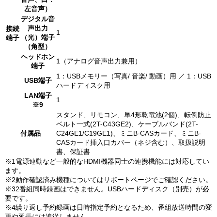
左音声）
デジタル音
声出力
接続
1
（光）端子
端子
（角型）
ヘッドホン
1（アナログ音声出力兼用）
端子
1：USBメモリー（写真/ 音楽/ 動画）用 ／ 1：USB
USB端子
ハードディスク用
LAN端子
1
※9
スタンド、リモコン、単4形乾電池(2個)、転倒防止
ベルト一式(2T-C43GE2)、ケーブルバンド(2T-
付属品
C24GE1/C19GE1)、ミニB-CASカード、ミニB-
CASカード挿入口カバー（ネジ含む）、取扱説明
書、保証書
※1電源連動など一般的なHDMI機器同士の連携機能には対応してい
ます。
※2動作確認済み機種についてはサポートページでご確認ください。
※32番組同時録画はできません。USBハードディスク（別売）が必
要です。
※4繰り返し予約録画は日時指定予約となるため、番組放送時間の変
更や延長には追従しません。