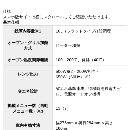
仕様：
スマホ版サイトは横にスクロールしてご確認いただけます。
基本仕様
総庫内容量※1
16L（フラットタイプ/1段調理）
オーブン・グリル加熱
ヒーター加熱
方式
オーブン温度調節範囲
100～200℃、発酵（40℃）
500W※2・200W相当・
レンジ出力
650W（60Hz）※2
省エネ基準達成、待機時消費電力ゼ
省エネ設計
ロ、電源オートオフ機構
掲載メニュー数（自動
13（7）
メニュー数）※3
幅278mm × 奥行284mm × 高さ
庫内有効寸法
180mm