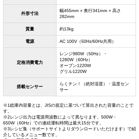
幅455mm × 奥行341mm × 高さ
外形寸法
282mm
質量
約13kg
電源
AC 100V（50Hz/60Hz共用）
レンジ980W（50Hz）・
1280W（60Hz）
定格消費電力
オーブン1220W
グリル1220W
らくチン！（絶対湿度）・温度セン
搭載センサー
サー
※1総庫内容量とは、JISの規定に基づいて算出された容量のことで
す。
※2レンジ出力は電源周波数によって異なります。500W・
650W（60Hz）での連続運転時間は最大15分です。
※3レシピ集（サポートサイトよりダウンロードいただけます）で紹
介しているメニュー数です。