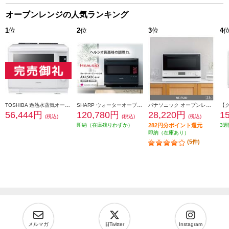
オーブンレンジの人気ランキング
1
位
2
位
3
位
4
TOSHIBA 過熱水蒸気オーブンレンジ 石窯ドーム[30L/2段調理対応/グランホワイト] ER-D3000B-W
SHARP ウォーターオーブン HEALSIO（ヘルシオ）プレミアムブラック AX-LSX3C-B
パナソニック オーブンレンジ [23L/ホワイト] NE-FS3D-W
56,444円
120,780円
28,220円
1
(税込)
(税込)
(税込)
即納（在庫残りわずか）
282円分ポイント還元
3週
即納（在庫あり）
(5件)
メルマガ
旧Twitter
Instagram