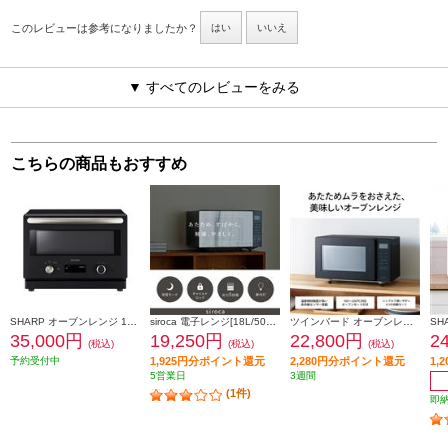
このレビューは参考になりましたか？
はい
いいえ
▼ すべてのレビューをみる
こちらの商品もおすすめ
SHARP オーブンレンジ 18L 1段調理 50・60Hz フラットテーブル ブラック RE-SD18C-B
siroca 電子レンジ[18L/50・60Hz/フラットテーブル/コンパクト/時短機能/ブラック] SX-18D231-K
ツインバード オーブンレンジ[16L/フラットタイプ/赤外線センサー/横開き/ブラック] DR-E216B
35,000円
19,250円
22,800円
2
(税込)
(税込)
(税込)
予約受付中
1,925円分ポイント還元
2,280円分ポイント還元
1,
5営業日
3週間
(1件)
即