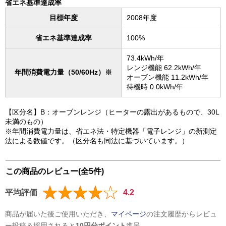
省エネ基準達成率
目標年度
2008年度
省エネ基準達成率
100%
73.4kWh/年
レンジ機能 62.2kWh/年
年間消費電力量（50/60Hz）※
オーブン機能 11.2kWh/年
待機時 0.0kWh/年
【区分名】B：オーブンレンジ（ヒーターの露出があるもので、30L
未満のもの）
※年間消費電力量は、省エネ法・特定機器「電子レンジ」の新測定
法による数値です。（区分名も同法に基づいています。）
この商品のレビュー(全5件)
平均評価
4.2
商品が届いた後ご使用いただき、
マイページ
の注文履歴からレビュ
ー投稿＆採用されると
10円分ポイント
進呈