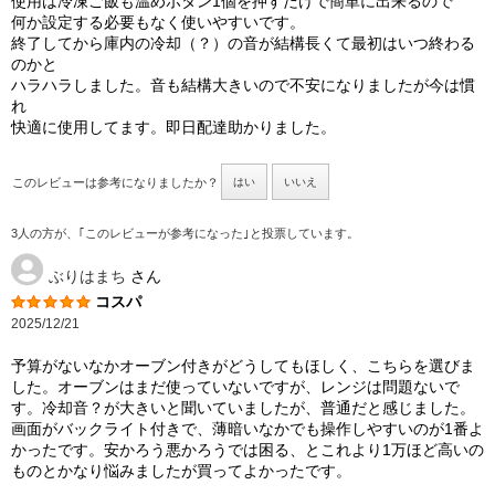
使用は冷凍ご飯も温めボタン1個を押すだけで簡単に出来るので
何か設定する必要もなく使いやすいです。
終了してから庫内の冷却（？）の音が結構長くて最初はいつ終わる
のかと
ハラハラしました。音も結構大きいので不安になりましたが今は慣
れ
快適に使用してます。即日配達助かりました。
このレビューは参考になりましたか？
はい
いいえ
3人の方が、｢このレビューが参考になった｣と投票しています。
ぶりはまち
さん
コスパ
2025/12/21
予算がないなかオーブン付きがどうしてもほしく、こちらを選びま
した。オーブンはまだ使っていないですが、レンジは問題ないで
す。冷却音？が大きいと聞いていましたが、普通だと感じました。
画面がバックライト付きで、薄暗いなかでも操作しやすいのが1番よ
かったです。安かろう悪かろうでは困る、とこれより1万ほど高いの
ものとかなり悩みましたが買ってよかったです。