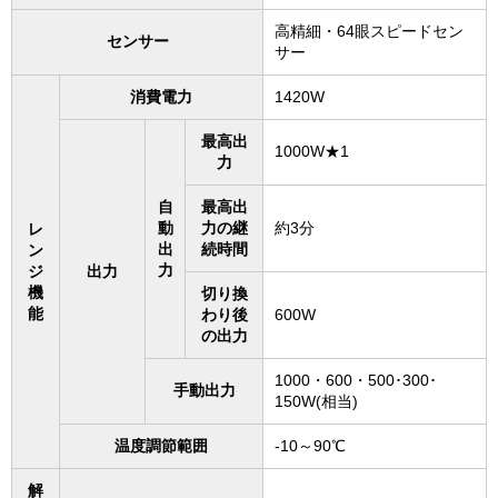
高精細・64眼スピードセン
センサー
サー
消費電力
1420W
最高出
1000W★1
力
自
最高出
動
力の継
約3分
レ
出
続時間
ン
力
ジ
出力
機
切り換
能
わり後
600W
の出力
1000・600・500･300･
手動出力
150W(相当)
温度調節範囲
-10～90℃
解