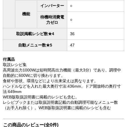
インバーター
○
機能
待機時消費電
○
力ゼロ
取説掲載レシピ数★4
36
自動メニュー数★5
47
付属品
取説レシピ集
高周波出力1000Wは短時間高出力機能（最大3分）であり、調理中
自動的に600Wに切り換わります。
食材や形状、環境などにより出来栄えは異なります。
ハンドルなどを入れた最大奥行寸法:436mm、ドア開放時の奥行寸
法:649mm
WEB版取扱説明書に掲載のレシピも含む。
レシピブックまたは取扱説明書記載の自動調理可能なメニュー数
（お手入れ除く）。WEB版取扱説明書に掲載のレシピも含む
この商品のレビュー(全0件)