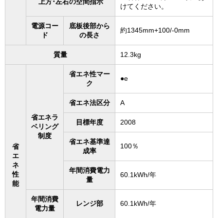
上方･左右の空間指示
けてください。
電源コー
底板後部から
約1345mm+100/-0mm
ド
の長さ
質量
12.3kg
省エネ性マー
●e
ク
省エネ法区分
A
省エネラ
目標年度
2008
ベリング
制度
省エネ基準達
100％
省
成率
エ
ネ
年間消費電力
性
60.1kWh/年
量
能
年間消費
レンジ部
60.1kWh/年
電力量