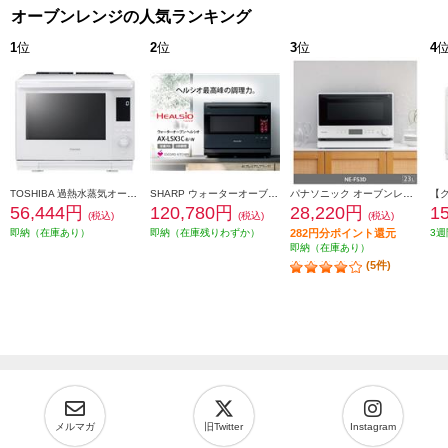
オーブンレンジの人気ランキング
1
位
2
位
3
位
4
TOSHIBA 過熱水蒸気オーブンレンジ 石窯ドーム[30L/2段調理対応/グランホワイト] ER-D3000B-W
SHARP ウォーターオーブン HEALSIO（ヘルシオ）プレミアムブラック AX-LSX3C-B
パナソニック オーブンレンジ [23L/ホワイト] NE-FS3D-W
56,444円
120,780円
28,220円
1
(税込)
(税込)
(税込)
即納（在庫あり）
即納（在庫残りわずか）
282円分ポイント還元
3週
即納（在庫あり）
(5件)
メルマガ
旧Twitter
Instagram