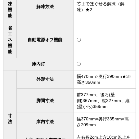
凍
芯までほぐせる解凍（解
解凍方法
機
凍）★2
能
省
エ
ネ
自動電源オフ機能
〇
機
能
庫内灯
〇
幅470mm×奥行390mm★3×
外形寸法
高さ350mm
前377mm、後ろ(壁
脚間寸法
側)367mm、縦327mm、縦
(壁から)359mm
寸
幅370mm×奥行335mm×高
法
庫内寸法
さ209mm
左右各2cm上方10cm以上あ