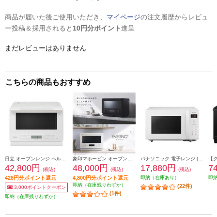
商品が届いた後ご使用いただき、
マイページ
の注文履歴からレビュ
ー投稿＆採用されると
10円分ポイント
進呈
まだレビューはありません
こちらの商品もおすすめ
日立 オーブンレンジ ヘルシーシェフ【27L/フラットテーブル/外して丸洗いテーブルプレート/ホワイト】 MRO-S7D-W
象印マホービン オーブンレンジ（EVERINO）［26L/ホワイト］ ESGX26-WA
パナソニック 電子レンジ [22L/フラットタイプ/横開き/ヘルツフリー/ホワイト] NE-FL1C-W
42,800円
48,000円
17,880円
7
(税込)
(税込)
(税込)
428円分ポイント還元
4,800円分ポイント還元
即納（在庫あり）
即
即納（在庫残りわずか）
(22件)
3,000ポイントクーポン
(1件)
即納（在庫残りわずか）