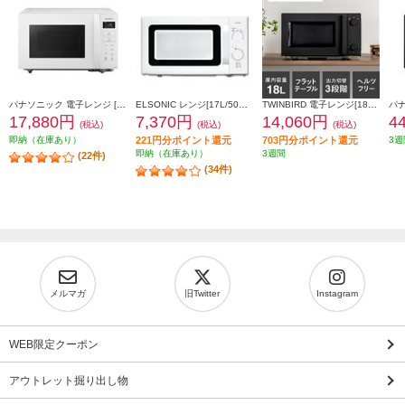
パナソニック 電子レンジ [22L/フラットタイプ/横開き/ヘルツフリー/ホワイト] NE-FL1C-W
ELSONIC レンジ[17L/50Hz東日本地域専用/ホワイト] ECGMW17150
TWINBIRD 電子レンジ[18L/フラットタイプ/横開き/ブラック] DR-E268B
17,880円
7,370円
14,060円
4
(税込)
(税込)
(税込)
即納（在庫あり）
221円分ポイント還元
703円分ポイント還元
3週
即納（在庫あり）
3週間
(22件)
(34件)
メルマガ
旧Twitter
Instagram
WEB限定クーポン
アウトレット掘り出し物