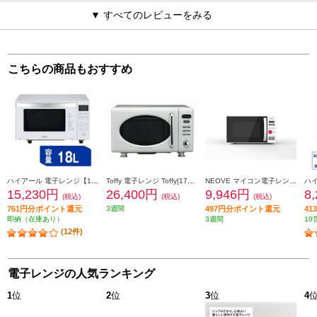
▼ すべてのレビューをみる
こちらの商品もおすすめ
ハイアール 電子レンジ【18L/50・60Hz/フラットテーブル/ホワイト】 JM-FH18J-W
Toffy 電子レンジ Toffy[17L/フラット庫内/アッシュホワイト] K-DR1-AW
NEOVE マイコン電子レンジ【18L/50・60Hz/ターンテーブル/マイコン/ワンタッチスタート/3段階出力/ホワイト】 NMG-AM018
15,230円
26,400円
9,946円
8
(税込)
(税込)
(税込)
761円分ポイント還元
3週間
497円分ポイント還元
4
即納（在庫あり）
3週間
10
(12件)
電子レンジの人気ランキング
1
位
2
位
3
位
4