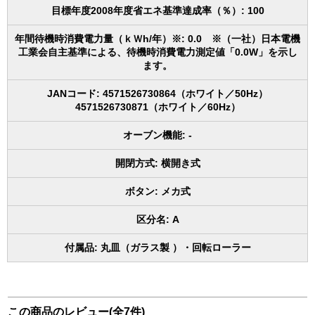
目標年度2008年度省エネ基準達成率（％）: 100
年間待機時消費電力量（ｋＷh/年）※: 0.0 ※（一社）日本電機
工業会自主基準による、待機時消費電力測定値「0.0W」を示し
ます。
JANコード: 4571526730864（ホワイト／50Hz）
4571526730871（ホワイト／60Hz）
オーブン機能: -
開閉方式: 横開き式
ボタン: メカ式
区分名: A
付属品: 丸皿（ガラス製 ）・回転ローラー
この商品のレビュー(全7件)