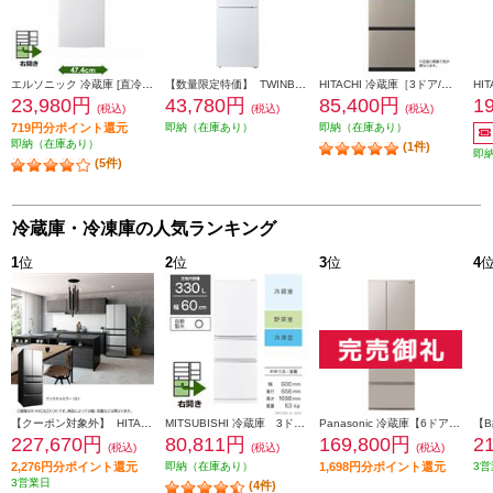
エルソニック 冷蔵庫 [直冷式]【2ドア/右開き/85L/ホワイト】 ECH-R85
【数量限定特価】 TWINBIRD 冷蔵庫[ガラスデザイン][引き出し式大容量冷凍室]【2ドア/右開き/231L/ホワイト】★大型配送対象商品 HR-E923W
HITACHI 冷蔵庫［3ドア/右開き/265L/ライトゴールド] ★大型配送対象商品 R-27X-N
23,980円
43,780円
85,400円
1
(税込)
(税込)
(税込)
719円分ポイント還元
即納（在庫あり）
即納（在庫あり）
即納（在庫あり）
(1件)
即
(5件)
冷蔵庫・冷凍庫の人気ランキング
1
位
2
位
3
位
4
【クーポン対象外】 HITACHI 冷蔵庫【6ドア/観音開き/540L/クリスタルミラー】 ★大型配送対象商品 R-HXC54X-X
MITSUBISHI 冷蔵庫 3ドア/右開き/330L/ホワイト ★大型配送対象商品 MR-C33M-W
Panasonic 冷蔵庫【6ドア/観音開き/501L/ベージュ】★大型配送対象商品 NR-F50EX1-C
227,670円
80,811円
169,800円
2
(税込)
(税込)
(税込)
2,276円分ポイント還元
即納（在庫あり）
1,698円分ポイント還元
3営
3営業日
(4件)