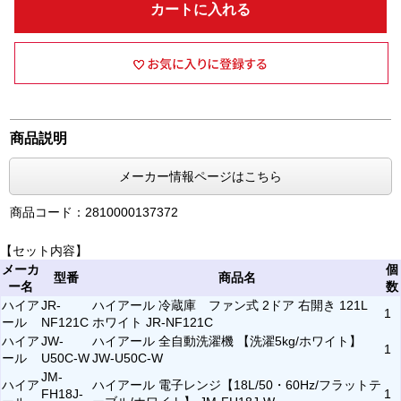
カートに入れる
商品説明
メーカー情報ページはこちら
商品コード：2810000137372
【セット内容】
メーカ
個
型番
商品名
ー名
数
ハイア
JR-
ハイアール 冷蔵庫 ファン式 2ドア 右開き 121L
1
ール
NF121C
ホワイト JR-NF121C
ハイア
JW-
ハイアール 全自動洗濯機 【洗濯5kg/ホワイト】
1
ール
U50C-W
JW-U50C-W
JM-
ハイア
ハイアール 電子レンジ【18L/50・60Hz/フラットテ
FH18J-
1