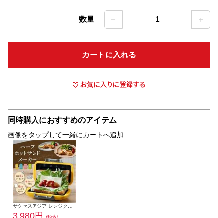
－
＋
数量
1
カートに入れる
同時購入におすすめのアイテム
画像をタップして一緒にカートへ追加
サクセスアジア レンジクッキング ハーフホットサンド【レンジ対応/オレンジ】 SA031OG
3,980円
(税込)