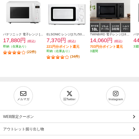
パナソニック 電子レンジ [22L/フラットタイプ/横開き/ヘルツフリー/ホワイト] NE-FL1C-W
ELSONIC レンジ[17L/50Hz東日本地域専用/ホワイト] ECGMW17150
TWINBIRD 電子レンジ[18L/フラットタイプ/横開き/ブラック] DR-E268B
17,880円
7,370円
14,060円
4
(税込)
(税込)
(税込)
即納（在庫あり）
221円分ポイント還元
703円分ポイント還元
3週
即納（在庫あり）
3週間
(22件)
(34件)
メルマガ
旧Twitter
Instagram
WEB限定クーポン
アウトレット掘り出し物