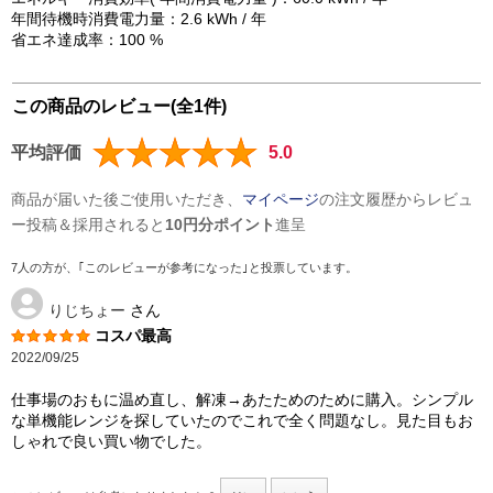
年間待機時消費電力量：2.6 kWh / 年
省エネ達成率：100 %
この商品のレビュー(全1件)
平均評価
5.0
商品が届いた後ご使用いただき、
マイページ
の注文履歴からレビュ
ー投稿＆採用されると
10円分ポイント
進呈
7人の方が、｢このレビューが参考になった｣と投票しています。
りじちょー
さん
コスパ最高
2022/09/25
仕事場のおもに温め直し、解凍→あたためのために購入。シンプル
な単機能レンジを探していたのでこれで全く問題なし。見た目もお
しゃれで良い買い物でした。