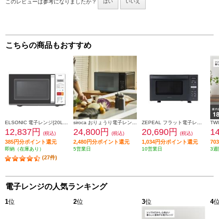
このレビューは参考になりましたか？
はい
いいえ
こちらの商品もおすすめ
ELSONIC 電子レンジ[20L/フラットタイプ/ヘルツフリー/ホワイト] ECGFMW603
siroca おりょうり電子レンジ【23L/50・60Hz/フラットテーブル/コンパクト/レシピブック付/1000W～100W/ブラック】 SX-23D152
ZEPEAL フラット電子レンジ JUSTii[23L/フラットタイプ/縦開き/ヘルツフリー/ブラック] DFR-G2324-GY
12,837円
24,800円
20,690円
1
(税込)
(税込)
(税込)
385円分ポイント還元
2,480円分ポイント還元
1,034円分ポイント還元
7
即納（在庫あり）
5営業日
10営業日
3週
(27件)
電子レンジの人気ランキング
1
位
2
位
3
位
4