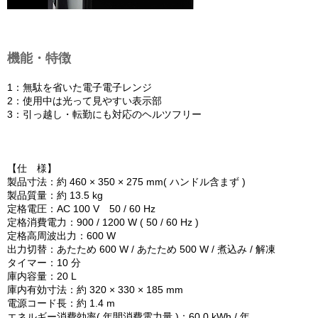
機能・特徴
1：無駄を省いた電子電子レンジ
2：使用中は光って見やすい表示部
3：引っ越し・転勤にも対応のヘルツフリー
【仕 様】
製品寸法：約 460 × 350 × 275 mm( ハンドル含まず )
製品質量：約 13.5 kg
定格電圧：AC 100 V 50 / 60 Hz
定格消費電力：900 / 1200 W ( 50 / 60 Hz )
定格高周波出力：600 W
出力切替：あたため 600 W / あたため 500 W / 煮込み / 解凍
タイマー：10 分
庫内容量：20 L
庫内有効寸法：約 320 × 330 × 185 mm
電源コード長：約 1.4 m
エネルギー消費効率( 年間消費電力量 )：60.0 kWh / 年