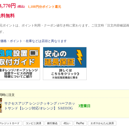
3,770円
(税込)
1,188円分ポイント還元
送料無料
元ポイントは、ポイント利用・クーポン値引き時に変わります。ご注文時「注文内容確認
す。
価格・ポイント・在庫などは店頭と異なります
同時に注文
サクセスアジア レンジクッキング ハーフホッ
3営業日
トサンド【レンジ対応/オレンジ】 SA031OG
クレジットカード
コンビニ決済
銀行振込
d払い
PayPay
エポスかんたん決済