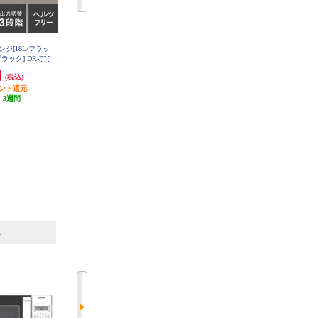
ンジ[18L/フラッ
ツインバード オーブンレンジ[16L/
TWINBIRD 電子レンジ[18L/フラッ
ック] DR-E26
フラットタイプ/赤外線センサー/
トタイプ/横開き/ホワイト] DR-E26
B
8W
横開き/ブラック] DR-E216B
円
22,800円
14,800円
(税込)
(税込)
(税込)
イント還元
2,280円分ポイント還元
1,480円分ポイント還元
:
3週間
発送目安:
3週間
発送目安:
1ヶ月
6
7
位
位
位