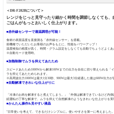
＜DR-F282Bについて＞
レンジをじっと見守ったり細かく時間を調節しなくても、
ごはんがもっとおいしく仕上がります。
■赤外線センサーで適温調理が可能！
食材の表面温度を直接測る「赤外線センサー」を搭載。
前機種でいただいたお客様のお声をもとに、性能をパワーアップ！
温度検知の精度が高く、時間・グラム設定をしなくても自動でちょうどよくあ
※自動モード使用時。
■加熱制御でムラを抑えてあたため
スピードあたため1000Wから解凍100Wまでの出力を自在に切り替えられ
ラを抑えてあたためられます。
※高周波出力1000Wは最大1分30秒、900Wは最大3分経過した後は600W出力
■自動解凍できれいな仕上がりに
「冷凍のお肉を解凍すると煮えてしまう。」「外側は解凍できているけど内側
続運転の丁寧な解凍で、ムラを抑えて自然解凍のようなきれいな仕上がりを実
■かんたん操作&見やすい液晶
"日常使いを考えて、できるだけシンプルに。使いやすさを第一に考えました