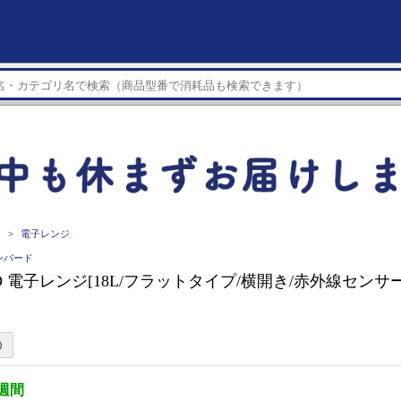
ジ
電子レンジ
インバード
RD 電子レンジ[18L/フラットタイプ/横開き/赤外線センサ
3週間