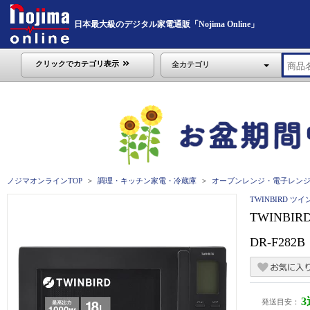
日本最大級のデジタル家電通販「Nojima Online」
クリックでカテゴリ表示
全カテゴリ
ノジマオンラインTOP
調理・キッチン家電・冷蔵庫
オーブンレンジ・電子レン
TWINBIRD ツ
TWINBI
DR-F282B
発送目安：