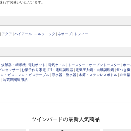
迷わずお使いいただけます。
|
アクア
|
ハイアール
|
エルソニック
|
ネオーブ
|
トフィー
|
炊飯器・精米機
|
電動ポット
|
電気ケトル
|
トースター・オーブントースター
|
ホー
プロセッサー
|
お菓子作り家電
|
IH・電磁調理器
|
電気圧力鍋・自動調理鍋
|
餅つき機
ンロ・ガスコンロ・ガステーブル
|
浄水器・整水器
|
水筒・ステンレスボトル
|
弁当箱
ー
|
冷蔵庫関連用品
ツインバードの最新人気商品