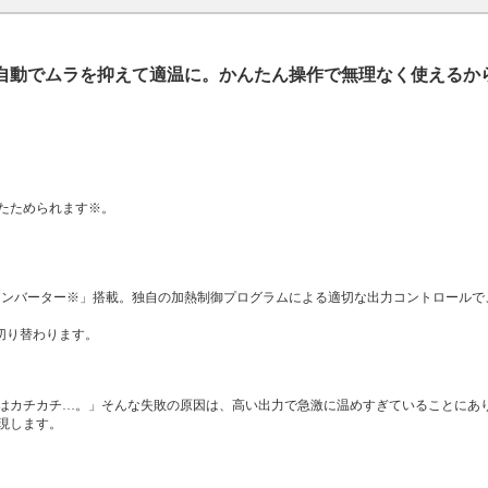
自動でムラを抑えて適温に。かんたん操作で無理なく使えるか
たためられます※。
る「インバーター※」搭載。独自の加熱制御プログラムによる適切な出力コントロール
が切り替わります。
はカチカチ…。」そんな失敗の原因は、高い出力で急激に温めすぎていることにあり
現します。
。