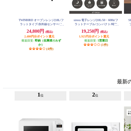
TWINBIRD オーブンレンジ[18L/フ
siroca 電子レンジ[18L/50・60Hz/フ
S
ラットタイプ/赤外線センサー/ミ
ラットテーブル/コンパクト/時短
ラーデザイン/ブラック] DR-E857-
機能/ブラック] SX-18D231-K
24,800円
19,250円
(税込)
(税込)
B
2,480円分ポイント還元
1,925円分ポイント還元
発送目安:
即納（在庫残りわず
発送目安:
5営業日
か）
(1件)
(4件)
最新
1
2
位
位