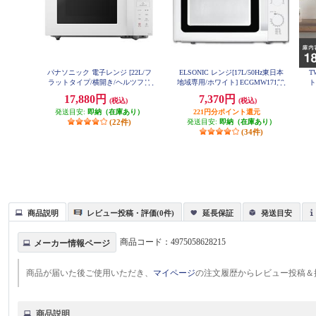
パナソニック 電子レンジ [22L/フ
ELSONIC レンジ[17L/50Hz東日本
T
ラットタイプ/横開き/ヘルツフリ
地域専用/ホワイト] ECGMW17150
ト
ー/ホワイト] NE-FL1C-W
17,880円
7,370円
(税込)
(税込)
発送目安:
即納（在庫あり）
221円分ポイント還元
(22件)
発送目安:
即納（在庫あり）
(34件)
商品説明
レビュー投稿・評価(0件)
延長保証
発送目安
商品コード：
4975058628215
メーカー情報ページ
商品が届いた後ご使用いただき、
マイページ
の注文履歴からレビュー投稿＆
商品説明