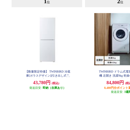
1
2
位
位
【数量限定特価】 TWINBIRD 冷蔵
TWINBIRD ドラム式
庫[ガラスデザイン][引き出し式大
機 左開き 洗濯9kg 乾燥4
容量冷凍室]【2ドア/右開き/231L/
イト ★大型配送対象商品
43,780円
84,800円
(税込)
(税
D90W
ホワイト】★大型配送対象商品 H
R-E923W
発送目安:
即納（在庫あり）
8,480円分ポイント
発送目安:
3週