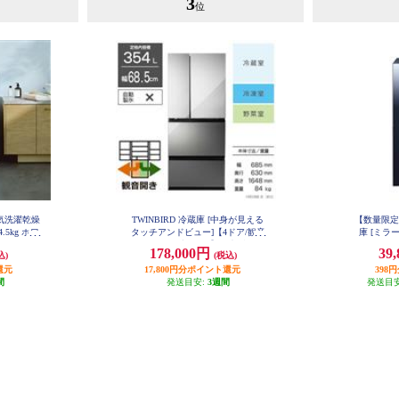
3
位
電気洗濯乾燥
TWINBIRD 冷蔵庫 [中身が見える
【数量限定特
.5kg ホワ
タッチアンドビュー]【4ドア/観音
庫 [ミラ
 FW-F
開き/354L/ブラック】★大型配送
ア/右開き/1
178,000円
39
込)
(税込)
対象商品 HR-EI35B
還元
17,800円分ポイント還元
398
間
発送目安:
3週間
発送目