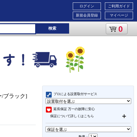
ログイン
ご利用ガイド
新規会員登録
マイページ
0
検索
プロによる設置取付サービス
ー/ブラック]
延長保証
万一の故障に安心
保証について詳しくはこちら
数量：