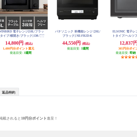
WINBIRD 電子レンジ[18L/フラッ
パナソニック 単機能レンジ [26L/
ELSONIC 電子レ
タイプ/横開き/ブラック] DR-E26
ブラック] NE-FB2D-K
トタイプ/ヘルツフ
8B
ECGFM
14,800円
44,550円
12,837
(税込)
(税込)
1,480円分ポイント還元
発送目安:
3週間
385円分ポイ
発送目安:
3週間
発送目安:
即納
返品特約
掲載されると
10円分ポイント
進呈！