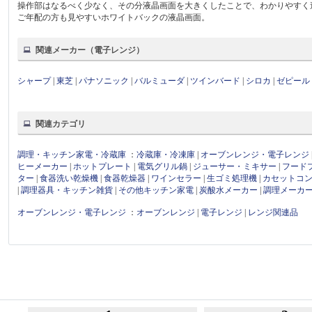
操作部はなるべく少なく、その分液晶画面を大きくしたことで、わかりやすく
ご年配の方も見やすいホワイトバックの液晶画面。
関連メーカー（電子レンジ）
シャープ
|
東芝
|
パナソニック
|
バルミューダ
|
ツインバード
|
シロカ
|
ゼピール
関連カテゴリ
調理・キッチン家電・冷蔵庫
：
冷蔵庫・冷凍庫
|
オーブンレンジ・電子レンジ
ヒーメーカー
|
ホットプレート
|
電気グリル鍋
|
ジューサー・ミキサー
|
フード
ター
|
食器洗い乾燥機
|
食器乾燥器
|
ワインセラー
|
生ゴミ処理機
|
カセットコ
|
調理器具・キッチン雑貨
|
その他キッチン家電
|
炭酸水メーカー
|
調理メーカ
オーブンレンジ・電子レンジ
：
オーブンレンジ
|
電子レンジ
|
レンジ関連品