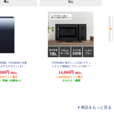
4
5
位
位
価】 TWINBIRD 冷蔵
TWINBIRD 電子レンジ[18L/フラッ
ーガラスデザイン]【2ド
トタイプ/横開き/ブラック] DR-E26
8B
21L/ブラック】 HR-GJ
,800円
14,800円
(税込)
(税込)
12B
円分ポイント還元
1,480円分ポイント還元
安:
即納（在庫あり）
発送目安:
3週間
商品をもっと見る