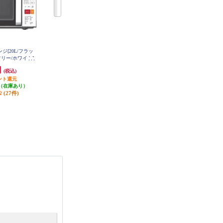
ンジ[20L/フラッ
SHARP 電子レンジ[17L/50・60Hz/
ハイアール 電子レンジ【18L/50・
リー/ホワイト]
フラットテーブル/横開き/ブラッ
60Hz/フラットテーブル/ホワイ
W603
ク] RE-TS174-B
ト】 JM-FH18J-W
円
18,770円
15,230円
(税込)
(税込)
(税込)
ント還元
938円分ポイント還元
761円分ポイント還元
（在庫あり）
発送目安:
10営業日
発送目安:
即納（在庫あり）
(27件)
(2件)
(12件)