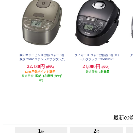
象印マホービン IH炊飯ジャー 3合
タイガー IHジャー炊飯器 3合 スチ
タ
炊き 700W ステンレスブラウン N
ールブラック JPF-G055KL
PGM05-XT
22,130円
21,000円
(税込)
(税込)
1,106円分ポイント還元
発送目安:
3営業日
発送目安:
即納（在庫残りわず
か）
最新の
1
2
位
位