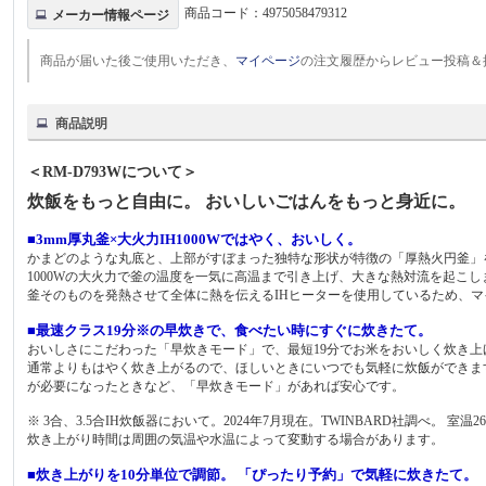
商品コード：
4975058479312
メーカー情報ページ
商品が届いた後ご使用いただき、
マイページ
の注文履歴からレビュー投稿＆
商品説明
＜RM-D793Wについて＞
炊飯をもっと自由に。 おいしいごはんをもっと身近に。
■3mm厚丸釜×大火力IH1000Wではやく、おいしく。
かまどのような丸底と、上部がすぼまった独特な形状が特徴の「厚熱火円釜」
1000Wの大火力で釜の温度を一気に高温まで引き上げ、大きな熱対流を起こ
釜そのものを発熱させて全体に熱を伝えるIHヒーターを使用しているため、
■最速クラス19分※の早炊きで、食べたい時にすぐに炊きたて。
おいしさにこだわった「早炊きモード」で、最短19分でお米をおいしく炊き上
通常よりもはやく炊き上がるので、ほしいときにいつでも気軽に炊飯ができま
が必要になったときなど、「早炊きモード」があれば安心です。
※ 3合、3.5合IH炊飯器において。2024年7月現在。TWINBARD社調べ。 室
炊き上がり時間は周囲の気温や水温によって変動する場合があります。
■炊き上がりを10分単位で調節。 「ぴったり予約」で気軽に炊きたて。