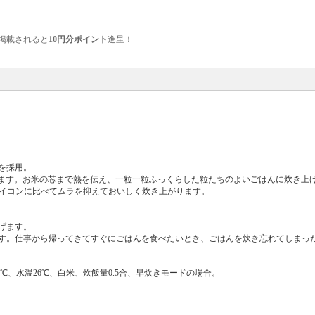
掲載されると
10円分ポイント
進呈！
を採用。
します。お米の芯まで熱を伝え、一粒一粒ふっくらした粒たちのよいごはんに炊き上
マイコンに比べてムラを抑えておいしく炊き上がります。
げます。
す。仕事から帰ってきてすぐにごはんを食べたいとき、ごはんを炊き忘れてしまっ
温26℃、水温26℃、白米、炊飯量0.5合、早炊きモードの場合。