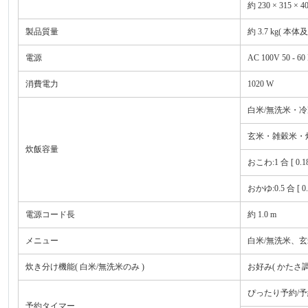
約 230 × 315 
製品質量
約 3.7 kg( 本
電源
AC 100V 50 - 60
消費電力
1020 W
白米/無洗米・冷凍ごはん:
玄米・雑穀米・炊込み:0.
炊飯容量
おこわ:1 合 [ 0.18 
おかゆ:0.5 合 [ 0.09
電源コード長
約 1.0 m
メニュー
白米/無洗米、
炊き分け機能( 白米/無洗米のみ )
お好み( かたさ
ぴったり予約/予
予約タイマー