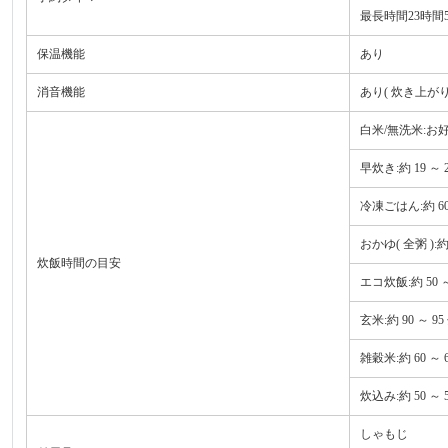
最長時間23時間50
保温機能
あり
消音機能
あり( 炊き上が
白米/無洗米:お好み
早炊き:約 19 ～ 
冷凍ごはん:約 60 
おかゆ( 全粥 ):約 
炊飯時間の目安
エコ炊飯:約 50 ～
玄米:約 90 ～ 95
雑穀米:約 60 ～ 
炊込み:約 50 ～ 
しゃもじ