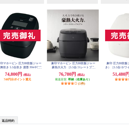
印マホービン 圧力IH炊飯ジャー
象印マホービン 圧力IH炊飯ジャー
象印 圧力IH炊
舞炊き 5.5合炊き 濃墨 NW-FC10
豪熱大火力 ［5.5合/スレートブラ
き）［5.5合/ホワイ
-BZ
W
ック］ NWWB10-BZ
74,800円
76,780円
51,480
(税込)
(税込)
748円分ポイント還元
発送目安:
即納（在庫あり）
(1件)
返品特約