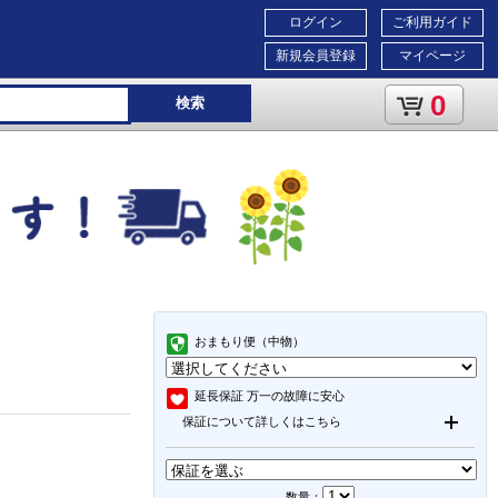
ログイン
ご利用ガイド
新規会員登録
マイページ
0
検索
おまもり便（中物）
延長保証
万一の故障に安心
保証について詳しくはこちら
数量：