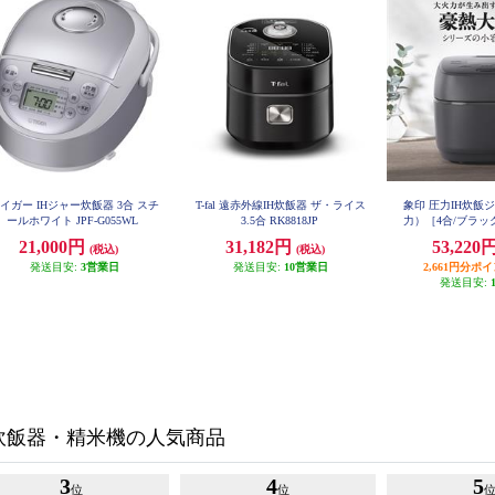
イガー IHジャー炊飯器 3合 スチ
T-fal 遠赤外線IH炊飯器 ザ・ライス
象印 圧力IH炊飯
ールホワイト JPF-G055WL
3.5合 RK8818JP
力）［4合/ブラック
Z
21,000円
31,182円
53,220
(税込)
(税込)
発送目安:
3営業日
発送目安:
10営業日
2,661円分ポ
発送目安:
炊飯器・精米機の人気商品
3
4
5
位
位