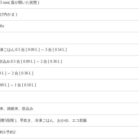
× 405 mm( 蓋が開いた状態 )
体及び内かま )
 Hz
0.5 合 [ 0.09 L ] ～ 3 合 [ 0.54 L ]
5 合 [ 0.09 L ] ～ 2 合 [ 0.36 L ]
L ] ～ 2 合 [ 0.36 L ]
 L ] ～ 1 合 [ 0.18 L ]
玄米、雑穀米、炊込み
調整5段階 )、早炊き、冷凍ごはん、おかゆ、エコ炊飯
約1/予約2