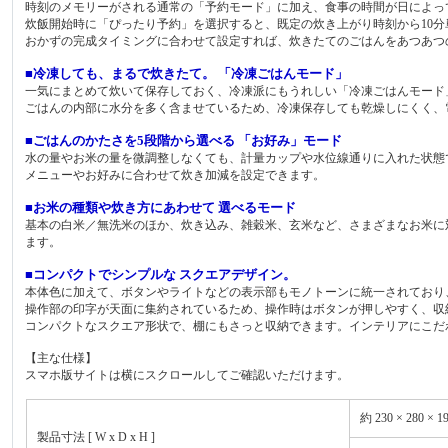
時刻のメモリーがされる通常の「予約モード」に加え、食事の時間が日によっ
炊飯開始時に「ぴったり予約」を選択すると、既定の炊き上がり時刻から10分
おかずの完成タイミングに合わせて設定すれば、炊きたてのごはんをあつあつ
■冷凍しても、まるで炊きたて。 「冷凍ごはんモード」
一気にまとめて炊いて保存しておく、冷凍派にもうれしい「冷凍ごはんモード」
ごはんの内部に水分を多く含ませているため、冷凍保存しても乾燥しにくく、
■ごはんのかたさを5段階から選べる 「お好み」モード
水の量やお米の量を微調整しなくても、計量カップや水位線通りに入れた状態
メニューやお好みに合わせて炊き加減を設定できます。
■お米の種類や炊き方にあわせて 選べるモード
基本の白米／無洗米のほか、炊き込み、雑穀米、玄米など、さまざまなお米に
ます。
■コンパクトでシンプルな スクエアデザイン。
本体色に加えて、ボタンやライトなどの表示部もモノトーンに統一されており
操作部の印字が天面に集約されているため、操作時はボタンが押しやすく、収
コンパクトなスクエア形状で、棚にもさっと収納できます。インテリアにこだ
【主な仕様】
スマホ版サイトは横にスクロールしてご確認いただけます。
約 230 × 280 × 1
製品寸法 [ W x D x H ]