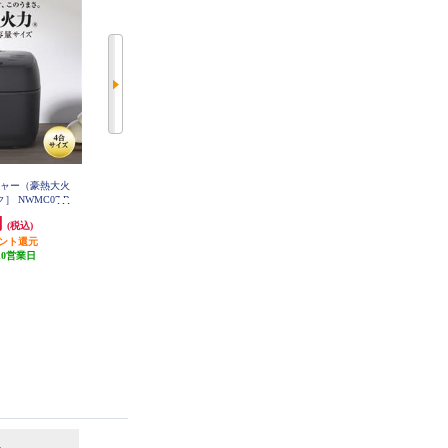
ジャー（豪熱大火
三菱電機 IH炊飯ジャー 黒曜 3.5合
象印マホービン 圧力IH炊飯ジャー
］ NWMC07-B
炊き/炭炊釜（2層厚釜） NJ-SE06H
3合炊き 700W ホワイト NPRU05-
-B
WA
円
31,140円
30,956円
(税込)
(税込)
(税込)
イント還元
1,557円分ポイント還元
発送目安:
10営業日
10営業日
発送目安:
10営業日
(2件)
6
7
位
位
位