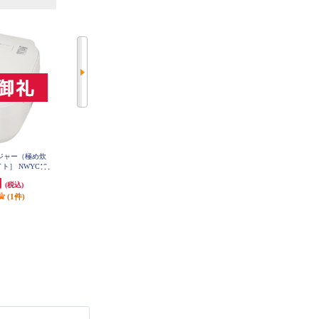
飯ジャー（極め炊
象印マホービン 圧力IH炊飯ジャー
【アウトレット品】 象印 圧力IH
ト］ NWYC10-
炎舞炊き 4合 濃墨 NW-UT07-BZ
炊飯ジャー（極め炊き）［5.5合/
A
スレートブラック］ JK-NWYC10-
円
64,800円
29,800円
(税込)
(税込)
(税込)
BZ
(1件)
(4件)