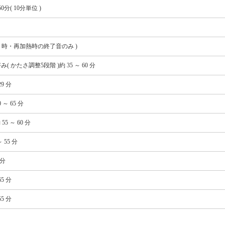
分( 10分単位 )
り時・再加熱時の終了音のみ )
( かたさ調整5段階 )約 35 ～ 60 分
29 分
～ 65 分
55 ～ 60 分
 55 分
 分
65 分
55 分