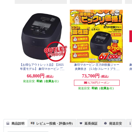
【お得なアウトレット品】【2025
象印マホービン 圧力IH炊飯ジャー
象
年度モデル】 象印マホービン 圧
炎舞炊き ［5.5合/スレートブラッ
炎
力IH炊飯ジャー 炎舞炊き ［5.5合/
ク］ NW-NB10-BZ
66,800円
73,700円
(税込)
(税込)
スレートブラック］ NW-NB10-BZ
発送目安:
即納（在庫あり）
6,700円クーポン
発送目安:
即納（在庫あり）
商品説明
レビュー投稿・評価(0件)
延長保証
発送目安