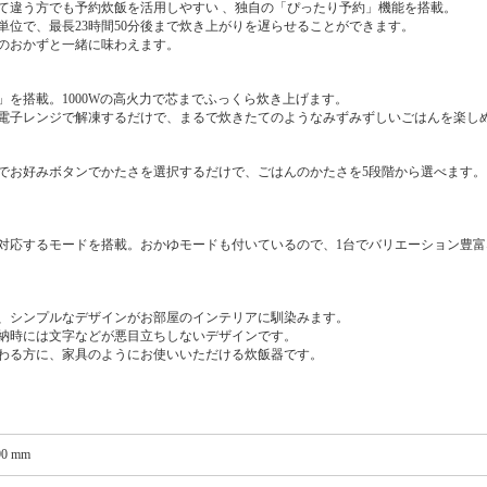
て違う方でも予約炊飯を活用しやすい 、独自の「ぴったり予約」機能を搭載。
単位で、最長23時間50分後まで炊き上がりを遅らせることができます。
のおかずと一緒に味わえます。
を搭載。1000Wの高火力で芯までふっくら炊き上げます。
電子レンジで解凍するだけで、まるで炊きたてのようなみずみずしいごはんを楽し
でお好みボタンでかたさを選択するだけで、ごはんのかたさを5段階から選べます。
対応するモードを搭載。おかゆモードも付いているので、1台でバリエーション豊富
、シンプルなデザインがお部屋のインテリアに馴染みます。
納時には文字などが悪目立ちしないデザインです。
わる方に、家具のようにお使いいただける炊飯器です。
90 mm