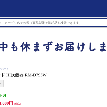
インバード
 IH炊飯器 RM-D793W
1ヶ月
4,800円
(税込)