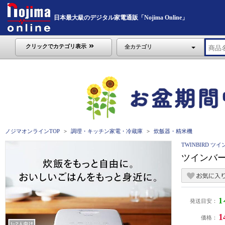
日本最大級のデジタル家電通販「Nojima Online」
クリックでカテゴリ表示
全カテゴリ
ノジマオンラインTOP
調理・キッチン家電・冷蔵庫
炊飯器・精米機
TWINBIRD ツ
ツインバード
発送目安：
1
価格：