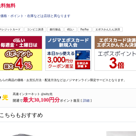
送料無料
価格・ポイント・在庫などは店頭と異なります
クレジットカード
コンビニ決済
銀行振込
d払い
PayPay
エポスかんたん決済
ちらの商品の価格・お支払方法・配送方法などはノジマオンライン限定サービスとなります。
高速インターネット @nifty光
最大30,100円分
開通で
ポイント進呈 [
詳細
]
こちらもおすすめ