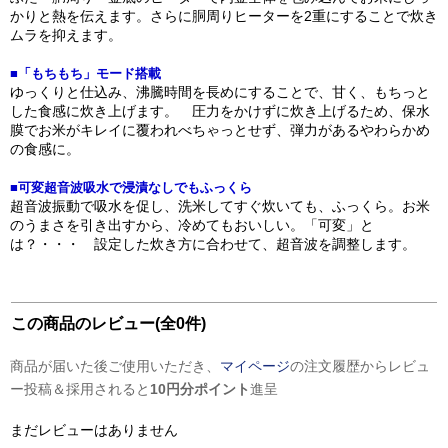
かりと熱を伝えます。さらに胴周りヒーターを2重にすることで炊き
ムラを抑えます。
■「もちもち」モード搭載
ゆっくりと仕込み、沸騰時間を長めにすることで、甘く、もちっと
した食感に炊き上げます。 圧力をかけずに炊き上げるため、保水
膜でお米がキレイに覆われべちゃっとせず、弾力があるやわらかめ
の食感に。
■可変超音波吸水で浸漬なしでもふっくら
超音波振動で吸水を促し、洗米してすぐ炊いても、ふっくら。お米
のうまさを引き出すから、冷めてもおいしい。「可変」と
は？・・・ 設定した炊き方に合わせて、超音波を調整します。
この商品のレビュー(全0件)
商品が届いた後ご使用いただき、
マイページ
の注文履歴からレビュ
ー投稿＆採用されると
10円分ポイント
進呈
まだレビューはありません