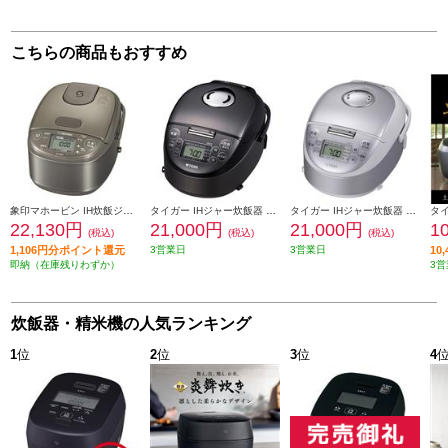
こちらの商品もおすすめ
象印マホービン IH炊飯ジャー 3合炊き 700W ステンレスブラウン NPGM05-XT
タイガー IHジャー炊飯器 3合 スチールブラック JPF-G055KL
タイガー IHジャー炊飯器 3合 スチールホワイト JPF-G055WL
22,130円
21,000円
21,000円
1
(税込)
(税込)
(税込)
1,106円分ポイント還元
3営業日
3営業日
10
即納（在庫残りわずか）
3営
炊飯器・精米機の人気ランキング
1
位
2
位
3
位
4