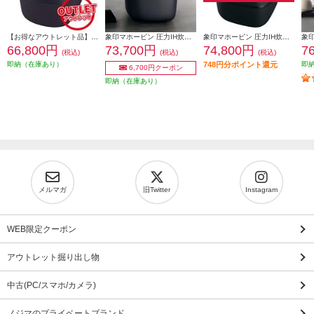
【お得なアウトレット品】【2025年度モデル】 象印マホービン 圧力IH炊飯ジャー 炎舞炊き ［5.5合/スレートブラック］ NW-NB10-BZ
象印マホービン 圧力IH炊飯ジャー 炎舞炊き ［5.5合/スレートブラック］ NW-NB10-BZ
象印マホービン 圧力IH炊飯ジャー 炎舞炊き 5.5合炊き 濃墨 NW-FC10-BZ
66,800円
73,700円
74,800円
7
(税込)
(税込)
(税込)
即納（在庫あり）
748円分ポイント還元
即
6,700円クーポン
即納（在庫あり）
メルマガ
旧Twitter
Instagram
WEB限定クーポン
アウトレット掘り出し物
中古(PC/スマホ/カメラ)
ノジマのプライベートブランド