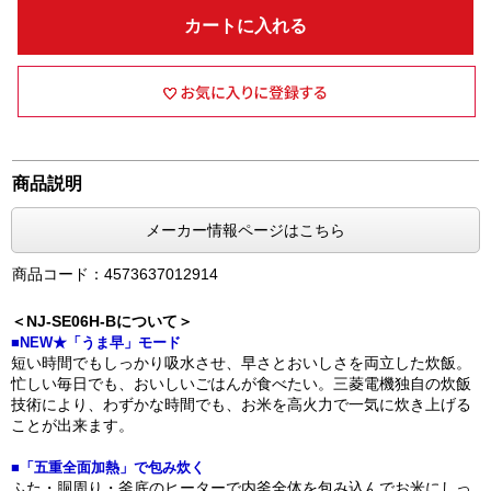
カートに入れる
商品説明
メーカー情報ページはこちら
商品コード：4573637012914
＜NJ-SE06H-Bについて＞
■NEW★「うま早」モード
短い時間でもしっかり吸水させ、早さとおいしさを両立した炊飯。
忙しい毎日でも、おいしいごはんが食べたい。三菱電機独自の炊飯
技術により、わずかな時間でも、お米を高火力で一気に炊き上げる
ことが出来ます。
■「五重全面加熱」で包み炊く
ふた・胴周り・釜底のヒーターで内釜全体を包み込んでお米にしっ