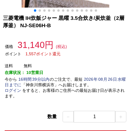
三菱電機 IH炊飯ジャー 黒曜 3.5合炊き/炭炊釜（2層
厚釜） NJ-SE06H-B
31,140円
価格
(税込)
ポイント
1,557ポイント還元
送料
無料
在庫状況：
10営業日
今から
16
時間
39
分以内
のご注文で、最短
2026
年
08
月
26
日
水曜
日
までに
「
神奈川県横浜市
」
へお届けします。
ログイン
をすると、お客様のご住所への最短お届け日が表示され
ます。
－
＋
数量
1