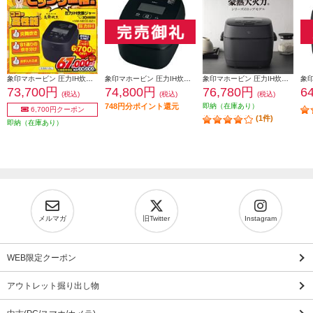
象印マホービン 圧力IH炊飯ジャー 炎舞炊き ［5.5合/スレートブラック］ NW-NB10-BZ
象印マホービン 圧力IH炊飯ジャー 炎舞炊き 5.5合炊き 濃墨 NW-FC10-BZ
象印マホービン 圧力IH炊飯ジャー 豪熱大火力 ［5.5合/スレートブラック］ NWWB10-BZ
73,700円
74,800円
76,780円
6
(税込)
(税込)
(税込)
748円分ポイント還元
即納（在庫あり）
6,700円クーポン
(1件)
即納（在庫あり）
メルマガ
旧Twitter
Instagram
WEB限定クーポン
アウトレット掘り出し物