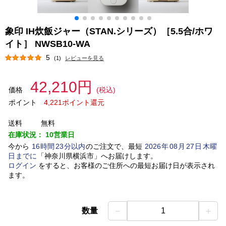
象印 IH炊飯ジャー（STAN.シリーズ）［5.5合/ホワ
イト］ NWSB10-WA
5
(1)
レビューを見る
42,210円
価格
(税込)
ポイント
4,221ポイント還元
送料
無料
在庫状況：
10営業日
今から
16
時間
23
分以内
のご注文で、最短
2026
年
08
月
27
日
木曜
日
までに
「
神奈川県横浜市
」
へお届けします。
ログイン
をすると、お客様のご住所への最短お届け日が表示され
ます。
－
＋
数量
1