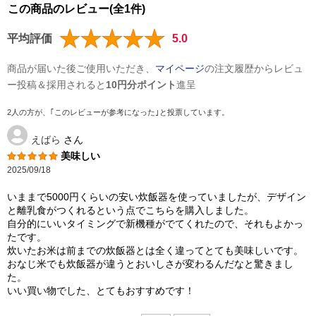
この商品のレビュー(全1件)
平均評価
5.0
商品が届いた後ご使用いただき、
マイページ
の注文履歴からレビュ
ー投稿＆採用されると
10円分ポイント
進呈
2人の方が、｢このレビューが参考になった｣と投票しています。
えばら
さん
美味しい
2025/09/18
いままで5000円くらいの安い炊飯器を使っていましたが、デザイン
と離乳食がつくれるという点でこちらを購入しました。
自分的にいいタイミングで新機種がでてくれたので、それもよかっ
たです。
炊いたお米は前までの炊飯器とは全く違ってとても美味しいです。
おなじ米でも炊飯器が違うとおいしさが変わるんだなと驚きまし
た。
いい買い物でした、とてもおすすめです！