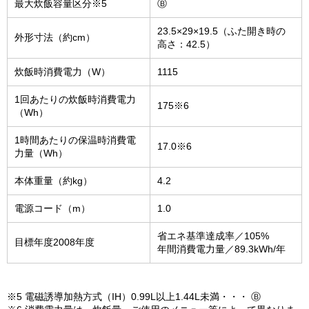
最大炊飯容量区分※5
Ⓑ
23.5×29×19.5（ふた開き時の
外形寸法（約cm）
高さ：42.5）
炊飯時消費電力（W）
1115
1回あたりの炊飯時消費電力
175※6
（Wh）
1時間あたりの保温時消費電
17.0※6
力量（Wh）
本体重量（約kg）
4.2
電源コード（m）
1.0
省エネ基準達成率／105%
目標年度2008年度
年間消費電力量／89.3kWh/年
※5 電磁誘導加熱方式（IH）0.99L以上1.44L未満・・・ Ⓑ