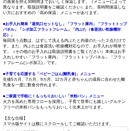
の蒸発を抑え30時間までおいしく保温します。（メニューによって
異なります。取扱説明書をご確認ください）また、長時間保温しな
い方におすすめの「高め保温」メニューがあります。
■お手入れ簡単「蒸気口セットなし」「フラット庫内」「フラットトップ
パネル」「シボ加工フラットフレーム」「内ぶた（食器洗い乾燥機対
応）」
毎回洗う点数は、はずして洗える内ぶたと内釜のたった２点だけで
す。また、内ぶたは食器洗い乾燥機対応なので、お手入れが簡単で
す。（その他のお手入れは取扱説明書をご覧ください）本体はお手
入れしやすい「フラット庫内」「フラットトップパネル」「フラッ
トフレーム(シボ加工)」です。
■子育てを応援する「ベビーごはん(離乳食)」メニュー
生後5カ月、7カ月、9カ月、12カ月と赤ちゃんの成長に合わせた離
乳食を一度に数食分作れます。
■ご家庭で手軽に！もっちりおいしい「米粉パン」メニュー
火力を高めた専用フローを採用し、子育て世帯にも嬉しいグルテン
フリーの米粉パンももっちりおいしく出来上がります。
【主な仕様】
スマホ版サイトは横にスクロールしてご確認いただけます。