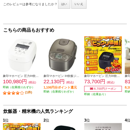
このレビューは参考になりましたか？
はい
いいえ
こちらの商品もおすすめ
象印マホービン 圧力IH炊飯ジャー 炎舞炊き 5.5合 ホワイト NW-NA10-WA
象印マホービン IH炊飯ジャー 3合炊き 700W ステンレスブラウン NPGM05-XT
象印マホービン 圧力IH炊飯ジャー 炎舞炊き ［5.5合/スレートブラック］ NW-NB10-BZ
100,980円
22,130円
73,700円
8
(税込)
(税込)
(税込)
即納（在庫残りわずか）
1,106円分ポイント還元
8,
6,700円クーポン
即納（在庫残りわずか）
即
(1件)
即納（在庫あり）
炊飯器・精米機の人気ランキング
1
位
2
位
3
位
4