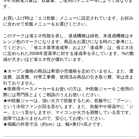
※6 消費電力量は、炊飯量、ご使用のメニュー等によって異なりま
す。
お買い上げ時は「エコ炊飯」メニューに設定されています。お好み
に合わせて炊飯メニューをお選びください。
このマークは省エネ性能を表し、達成機種は緑色、未達成機種はオ
レンジ色のマークになります。商品をお選びになる時のご参考にし
てください。「省エネ基準達成率」および「達成率」は、省エネ法
に定められた2008年度基準に対する達成率を示しています。%の数
値が大きいほど省エネ性が優れています。
★オープン価格の商品は希望小売価格を定めていません。また、運
送費、設置費、付帯工事費、使用済み商品の引き取り費、等は含ま
れておりません。
★医療用ペースメーカーをお使いの方は、IH炊飯ジャーをご使用の
際には専門医とよくご相談のうえお使いください。
★IH炊飯ジャーは、強い火力で炊飯するため、炊飯中に「ブーン」
という冷却ファンが回る音がします。また、炊飯中や保温中に「ジ
ー」という音がしますが、マイコンが火力を調整している音です。
故障ではありませんので、安心してお使いください。
★掲載の外形寸法（約cm）は、幅×奥行×高さです。