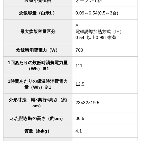
希望小売価格
オープン価格
炊飯容量（白米L）
0.09～0.54(0.5～3合)
A
最大炊飯容量区分
電磁誘導加熱方式（IH）
0.54L以上0.99L未満
炊飯時消費電力（W）
700
1回あたりの炊飯時消費電力量
111
（Wh）※1
1時間あたりの保温時消費電力
12.5
量（Wh）※1
外形寸法 幅×奥行×高さ（約
23×32×19.5
cm）
ふた開き時の高さ（約cm）
36.5
質量（約kg）
4.1