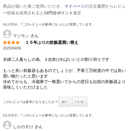
商品が届いた後ご使用いただき、
マイページ
の注文履歴からレビュ
ー投稿＆採用されると
10円分ポイント
進呈
4人の方が、｢このレビューが参考になった｣と投票しています。
マジモン
さん
１５年ぶりの炊飯器買い替え
2025/04/08
夫婦二人暮らしの為、３合炊ければいいとの割り切りです
もっと良い炊飯器もあるのでしょうが、予算三万程度の中では良い
買い物だったと思います
冷めてからも、冷蔵庫で一晩置いてからの翌日も以前の炊飯器より
美味しくいただけました
このレビューは参考になりましたか？
はい
いいえ
2人の方が、｢このレビューが参考になった｣と投票しています。
しかのすけ
さん