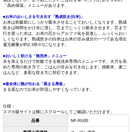
「高め保温」メニューがあります。
■お米のおいしさを引き出す「熟成炊き(白米)」
お米は炊飯前にしっかり吸水させることでおいしくなります。熟成
炊きは時間をかけ水に浸し、芯までじっくり吸水させます。芯まで
行き渡った水は、お米の芯からアルファ化を促進し、ふっくらおい
しくなります。熟成炊きの白米はお米の甘み成分の一つである溶出
還元糖量が約2.3倍※1になります。
■おいしく炊ける「無洗米」メニュー
水を加えるだけで炊飯できる無洗米専用のメニューです。火力を高
めた専用の炊き方で、ごはんの甘みを引き出します。雑穀米、麦ご
はんなど、多彩な炊き方に対応できます。
■釜全体に熱が伝わる「黒まる厚釜」
まる底なのでお米が対流しやすくなっています。
仕様：
スマホ版サイトは横にスクロールしてご確認いただけます。
品番
NP-RU05