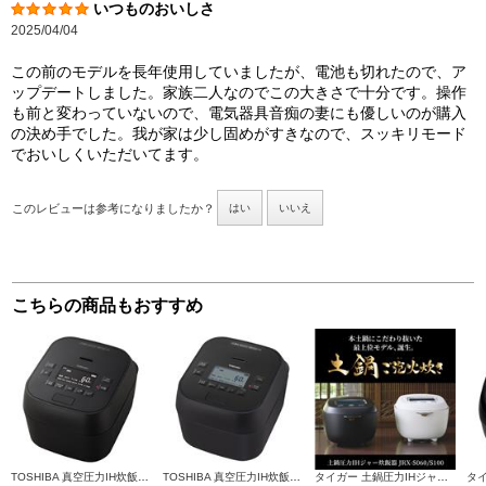
いつものおいしさ
2025/04/04
この前のモデルを長年使用していましたが、電池も切れたので、ア
ップデートしました。家族二人なのでこの大きさで十分です。操作
も前と変わっていないので、電気器具音痴の妻にも優しいのが購入
の決め手でした。我が家は少し固めがすきなので、スッキリモード
でおいしくいただいてます。
このレビューは参考になりましたか？
はい
いいえ
こちらの商品もおすすめ
TOSHIBA 真空圧力IH炊飯器 【5.5合炊 / 真空圧力IH / グランブラック】 RC-10MGX-K
TOSHIBA 真空圧力IH炊飯器 【5.5合炊 / 真空圧力IH / グランブラック】 RC-10HGX-K
タイガー 土鍋圧力IHジャー炊飯器【ご泡火炊き/5.5合/土鍋釜/300℃WレイヤーIH/多段階圧力/ストーンブラック】 JRX-S100KS