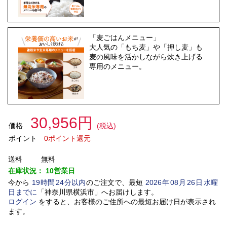
「麦ごはんメニュー」
大人気の「もち麦」や「押し麦」も
麦の風味を活かしながら炊き上げる
専用のメニュー。
30,956円
価格
(税込)
ポイント
0ポイント還元
送料
無料
在庫状況：
10営業日
今から
19
時間
24
分以内
のご注文で、最短
2026
年
08
月
26
日
水曜
日
までに
「
神奈川県横浜市
」
へお届けします。
ログイン
をすると、お客様のご住所への最短お届け日が表示され
ます。