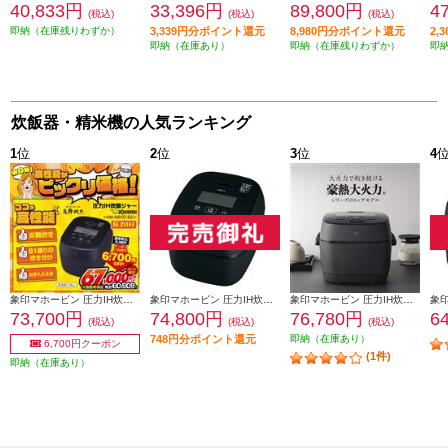
40,833円
33,396円
89,800円
4
(税込)
(税込)
(税込)
即納（在庫残りわずか）
3,339円分ポイント還元
8,980円分ポイント還元
2,
即納（在庫あり）
即納（在庫残りわずか）
即
炊飯器・精米機の人気ランキング
1
位
2
位
3
位
4
象印マホービン 圧力IH炊飯ジャー 炎舞炊き ［5.5合/スレートブラック］ NW-NB10-BZ
象印マホービン 圧力IH炊飯ジャー 炎舞炊き 5.5合炊き 濃墨 NW-FC10-BZ
象印マホービン 圧力IH炊飯ジャー 豪熱大火力 ［5.5合/スレートブラック］ NWWB10-BZ
73,700円
74,800円
76,780円
6
(税込)
(税込)
(税込)
748円分ポイント還元
即納（在庫あり）
6,700円クーポン
(1件)
即納（在庫あり）