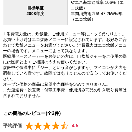
省エネ基準達成率 106%（エ
目標年度
コ炊飯）
2008年度
年間消費電力量 47.2kWh/年
（エコ炊飯）
1.消費電力量は、炊飯量、ご使用メニュー等によって異なります。
お買い上げ時はエコ炊飯メニューに設定されています。お好みに合
わせて炊飯メニューをお選びください。消費電力はエコ炊飯メニュ
ーの場合です。メニューによって異なります。
医療用ペースメーカーをお使いの方は、IH炊飯ジャーをご使用の際
には医師とよくご相談のうえお使いください。
炊飯中や保温中に「ジー」という音がしますが、マイコンが火力を
調整している音です。故障ではありませんので安心してお使いくだ
さい。
オープン価格の商品は希望小売価格を定めておりません。
また運送費・設置費・付帯工事費・使用済み商品の引き取り費等は
含まれておりません。
この商品のレビュー(全2件)
平均評価
4.5