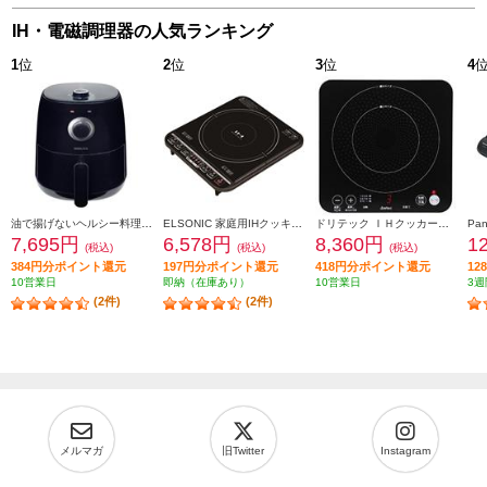
IH・電磁調理器の人気ランキング
1
位
2
位
3
位
4
油で揚げないヘルシー料理が楽しめるエアフライヤ― YAMAZEN エアフライヤ―【2.2L/レシピブック付き/ブラック】 YAF-C120
ELSONIC 家庭用IHクッキングヒーター 高火力1400W EYIH1400
ドリテック ＩＨクッカー ピッコリーノ DI-217BK
7,695円
6,578円
8,360円
1
(税込)
(税込)
(税込)
384円分ポイント還元
197円分ポイント還元
418円分ポイント還元
1
10営業日
即納（在庫あり）
10営業日
3週
(2件)
(2件)
メルマガ
旧Twitter
Instagram