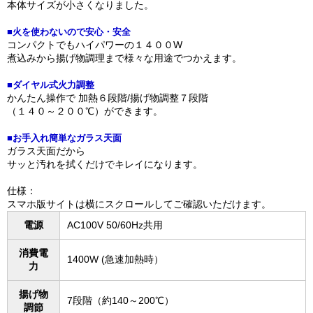
本体サイズが小さくなりました。
■火を使わないので安心・安全
コンパクトでもハイパワーの１４００W
煮込みから揚げ物調理まで様々な用途でつかえます。
■ダイヤル式火力調整
かんたん操作で 加熱６段階/揚げ物調整７段階
（１４０～２００℃）ができます。
■お手入れ簡単なガラス天面
ガラス天面だから
サッと汚れを拭くだけでキレイになります。
仕様：
スマホ版サイトは横にスクロールしてご確認いただけます。
電源
AC100V 50/60Hz共用
消費電
1400W (急速加熱時）
力
揚げ物
7段階（約140～200℃）
調節