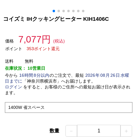
コイズミ IHクッキングヒーター KIH1406C
7,077円
価格
(税込)
ポイント
353ポイント還元
送料
無料
在庫状況：
10営業日
今から
16
時間
8
分以内
のご注文で、最短
2026
年
08
月
26
日
水曜
日
までに
「
神奈川県横浜市
」
へお届けします。
ログイン
をすると、お客様のご住所への最短お届け日が表示され
ます。
1400W 省スペース
－
＋
数量
1