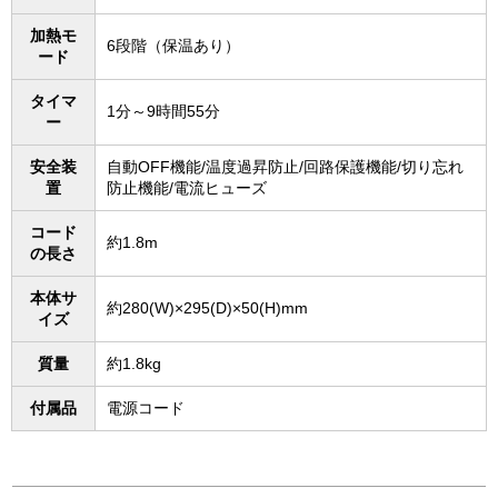
加熱モ
6段階（保温あり）
ード
タイマ
1分～9時間55分
ー
安全装
自動OFF機能/温度過昇防止/回路保護機能/切り忘れ
置
防止機能/電流ヒューズ
コード
約1.8m
の長さ
本体サ
約280(W)×295(D)×50(H)mm
イズ
質量
約1.8kg
付属品
電源コード