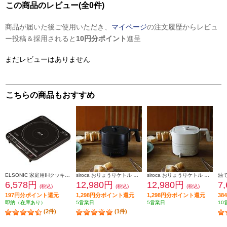
この商品のレビュー(全0件)
商品が届いた後ご使用いただき、
マイページ
の注文履歴からレビュ
ー投稿＆採用されると
10円分ポイント
進呈
まだレビューはありません
こちらの商品もおすすめ
ELSONIC 家庭用IHクッキングヒーター 高火力1400W EYIH1400
siroca おりょうりケトル ちょいなべ ブラック SK-M251-K
siroca おりょうりケトル ちょいなべ アイボリー SK-M251-C
6,578円
12,980円
12,980円
7
(税込)
(税込)
(税込)
197円分ポイント還元
1,298円分ポイント還元
1,298円分ポイント還元
3
即納（在庫あり）
5営業日
5営業日
10
(2件)
(1件)