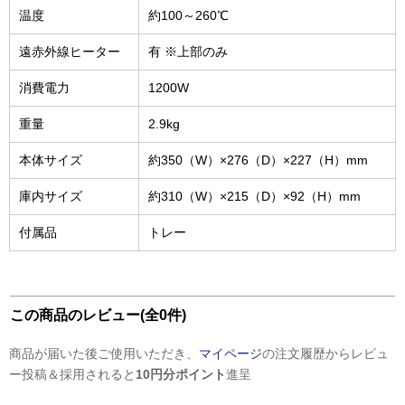
温度
約100～260℃
遠赤外線ヒーター
有 ※上部のみ
消費電力
1200W
重量
2.9kg
本体サイズ
約350（W）×276（D）×227（H）mm
庫内サイズ
約310（W）×215（D）×92（H）mm
付属品
トレー
この商品のレビュー(全0件)
商品が届いた後ご使用いただき、
マイページ
の注文履歴からレビュ
ー投稿＆採用されると
10円分ポイント
進呈