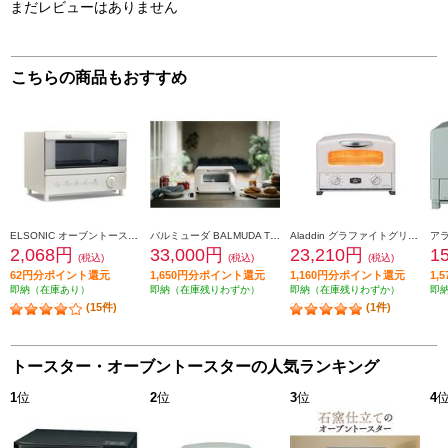
まだレビューはありません
こちらの商品もおすすめ
ELSONIC オーブントースター[パン2枚焼き/900W/網] ECD-OT900
バルミューダ BALMUDA The Toaster（バルミューダザトースター）[2枚焼き/1300W/5つのモード（170、200、230°C）/5ccカップ付/ホワイト] K11A-WH
Aladdin グラファイトグリル＆トースター[4枚焼き/ホワイト] AGTG13BW
2,068円
33,000円
23,210円
1
(税込)
(税込)
(税込)
62円分ポイント還元
1,650円分ポイント還元
1,160円分ポイント還元
1,
即納（在庫あり）
即納（在庫残りわずか）
即納（在庫残りわずか）
即
(15件)
(1件)
トースター・オーブントースターの人気ランキング
1
位
2
位
3
位
4