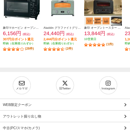
象印マホービン オーブントースター［２枚焼き/1000W/火力５段階切替/マットブラック］ EQAH22-BZ
Aladdin グラファイトグリル＆トースター[4枚焼き/グリーン] AGTG13BG
象印 オーブントースター 4枚焼き マイコン 1300W ブラック EQHM30-BA
6,156円
24,440円
13,844円
2
(税込)
(税込)
(税込)
307円分ポイント還元
2,444円分ポイント還元
10営業日
1,
即納（在庫残りわずか）
即納（在庫残りわずか）
即
(1件)
(28件)
(2件)
メルマガ
旧Twitter
Instagram
WEB限定クーポン
アウトレット掘り出し物
中古(PC/スマホ/カメラ)