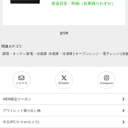
発送目安：即納（在庫残りわずか）
全5件
関連カテゴリ
調理・キッチン家電・冷蔵庫
:
冷蔵庫・冷凍庫
|
オーブンレンジ・電子レンジ
|
炊
メルマガ
旧Twitter
Instagram
WEB限定クーポン
アウトレット掘り出し物
中古(PC/スマホ/カメラ)