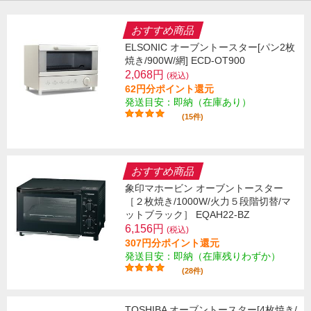
おすすめ商品
ELSONIC オーブントースター[パン2枚
焼き/900W/網] ECD-OT900
2,068円
(税込)
62円分ポイント還元
発送目安：即納（在庫あり）
(15件)
おすすめ商品
象印マホービン オーブントースター
［２枚焼き/1000W/火力５段階切替/マ
ットブラック］ EQAH22-BZ
6,156円
(税込)
307円分ポイント還元
発送目安：即納（在庫残りわずか）
(28件)
TOSHIBA オーブントースター[4枚焼き/