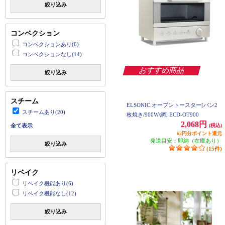
絞り込み
コンベクション
コンベクションあり(6)
コンベクションなし(14)
おすすめ商品
絞り込み
スチーム
ELSONIC オーブントースター[パン2
スチームあり(20)
枚焼き/900W/網] ECD-OT900
2,068円
全て表示
(税込)
62円分ポイント還元
発送目安：即納（在庫あり）
絞り込み
(15件)
リベイク
リベイク機能あり(6)
リベイク機能なし(12)
絞り込み