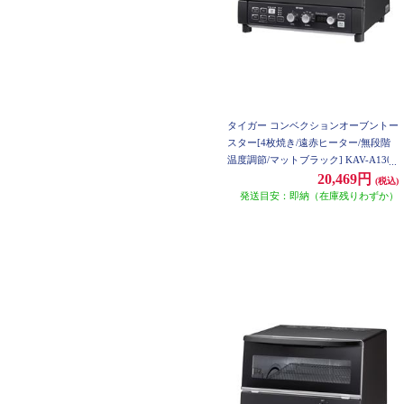
タイガー コンベクションオーブントー
スター[4枚焼き/遠赤ヒーター/無段階
温度調節/マットブラック] KAV-A130
KM
20,469円
(税込)
発送目安：即納（在庫残りわずか）