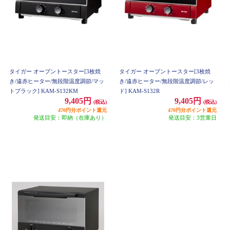
タイガー オーブントースター[3枚焼
タイガー オーブントースター[3枚焼
き/遠赤ヒーター/無段階温度調節/マッ
き/遠赤ヒーター/無段階温度調節/レッ
トブラック] KAM-S132KM
ド] KAM-S132R
9,405円
9,405円
(税込)
(税込)
470円分ポイント還元
470円分ポイント還元
発送目安：即納（在庫あり）
発送目安：3営業日