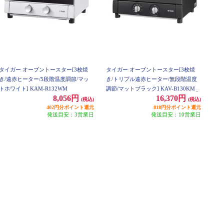
タイガー オーブントースター[3枚焼
タイガー オーブントースター[3枚焼
き/遠赤ヒーター/5段階温度調節/マッ
き/トリプル遠赤ヒーター/無段階温度
トホワイト] KAM-R132WM
調節/マットブラック] KAV-B130KM
8,056円
16,370円
(税込)
(税込)
402円分ポイント還元
818円分ポイント還元
発送目安：3営業日
発送目安：10営業日