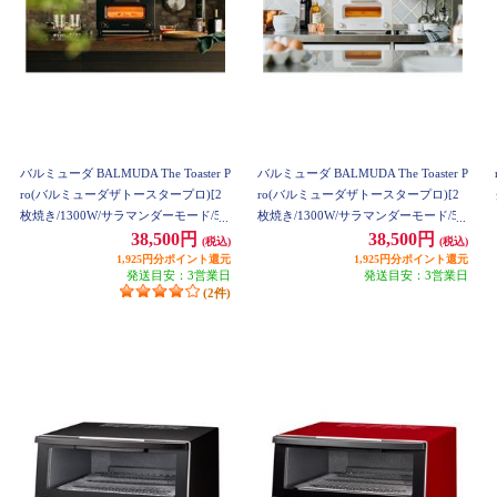
バルミューダ BALMUDA The Toaster P
バルミューダ BALMUDA The Toaster P
ro(バルミューダザトースタープロ)[2
ro(バルミューダザトースタープロ)[2
枚焼き/1300W/サラマンダーモード/5c
枚焼き/1300W/サラマンダーモード/5c
cカップ付/ブラック] K11A-SE-BK
cカップ付/ホワイト] K11A-SE-WH
38,500円
38,500円
(税込)
(税込)
1,925円分ポイント還元
1,925円分ポイント還元
発送目安：3営業日
発送目安：3営業日
(2件)