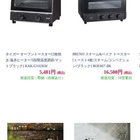
タイガー オーブントースター[2枚焼
BRUNO スチーム&ベイク トースター
き/遠赤ヒーター/5段階温度調節/マッ
[トースト4枚/スチーム/コンベクショ
トブラック] KAK-G102KM
ン/ブラック] BOE067-BK
5,481円
16,500円
(税込)
(税込)
発送目安：即納（在庫あり）
発送目安：10営業日