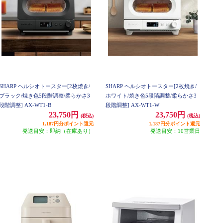
SHARP ヘルシオトースター[2枚焼き/
SHARP ヘルシオトースター[2枚焼き/
ブラック/焼き色5段階調整/柔らかさ3
ホワイト/焼き色5段階調整/柔らかさ3
段階調整] AX-WT1-B
段階調整] AX-WT1-W
23,750円
23,750円
(税込)
(税込)
1,187円分ポイント還元
1,187円分ポイント還元
発送目安：即納（在庫あり）
発送目安：10営業日