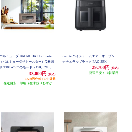
バルミューダ BALMUDA The Toaster
recolte ハイスチームエアーオーブン
（バルミューダザトースター）[2枚焼
ナチュラルブラック RAO-3BK
29,700円
き/1300W/5つのモード（170、200、2
(税込)
30°C）/5ccカップ付/ショコラ] K11A-C
発送目安：10営業日
33,000円
(税込)
W
1,650円分ポイント還元
発送目安：即納（在庫残りわずか）