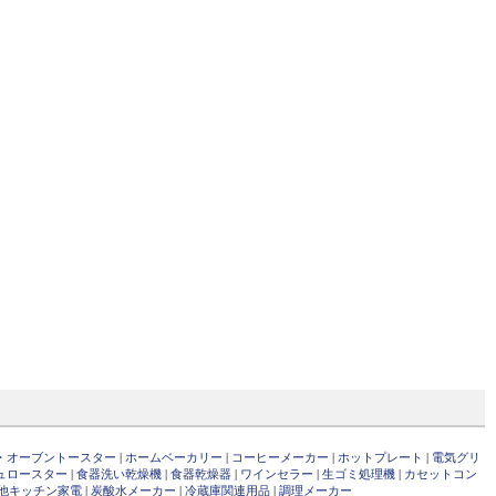
・オーブントースター
|
ホームベーカリー
|
コーヒーメーカー
|
ホットプレート
|
電気グリ
ュロースター
|
食器洗い乾燥機
|
食器乾燥器
|
ワインセラー
|
生ゴミ処理機
|
カセットコン
他キッチン家電
|
炭酸水メーカー
|
冷蔵庫関連用品
|
調理メーカー