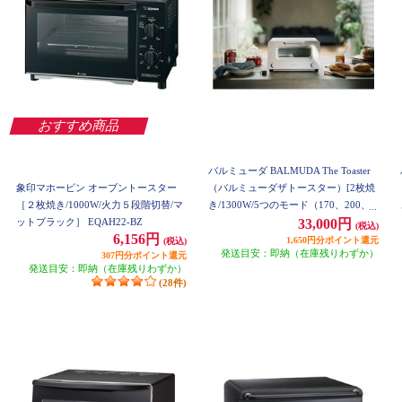
おすすめ商品
バルミューダ BALMUDA The Toaster
象印マホービン オーブントースター
（バルミューダザトースター）[2枚焼
［２枚焼き/1000W/火力５段階切替/マ
き/1300W/5つのモード（170、200、2
ットブラック］ EQAH22-BZ
30°C）/5ccカップ付/ホワイト] K11A-
33,000円
(税込)
6,156円
WH
1,650円分ポイント還元
(税込)
発送目安：即納（在庫残りわずか）
307円分ポイント還元
発送目安：即納（在庫残りわずか）
(28件)