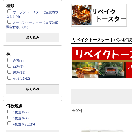
種類
オーブントースター（温度表示
なし）(4)
オーブントースター（温度調節
機能付き）(16)
絞り込み
リベイクトースター｜パンを“焼
色
赤系(1)
白系(6)
黒系(11)
それ以外(2)
絞り込み
何枚焼き
全20件
2枚焼き(9)
3枚焼き(4)
4枚焼き以上(5)