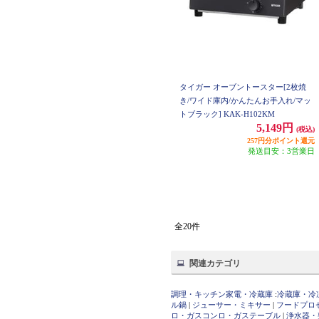
タイガー オーブントースター[2枚焼
き/ワイド庫内/かんたんお手入れ/マッ
トブラック] KAK-H102KM
5,149円
(税込)
257円分ポイント還元
発送目安：3営業日
全20件
関連カテゴリ
調理・キッチン家電・冷蔵庫
:
冷蔵庫・冷
ル鍋
|
ジューサー・ミキサー
|
フードプロ
ロ・ガスコンロ・ガステーブル
|
浄水器・