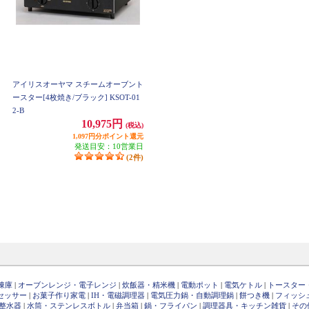
アイリスオーヤマ スチームオーブント
ースター[4枚焼き/ブラック] KSOT-01
2-B
10,975円
(税込)
1,097円分ポイント還元
発送目安：10営業日
(2件)
凍庫
|
オーブンレンジ・電子レンジ
|
炊飯器・精米機
|
電動ポット
|
電気ケトル
|
トースター
セッサー
|
お菓子作り家電
|
IH・電磁調理器
|
電気圧力鍋・自動調理鍋
|
餅つき機
|
フィッシ
整水器
|
水筒・ステンレスボトル
|
弁当箱
|
鍋・フライパン
|
調理器具・キッチン雑貨
|
その