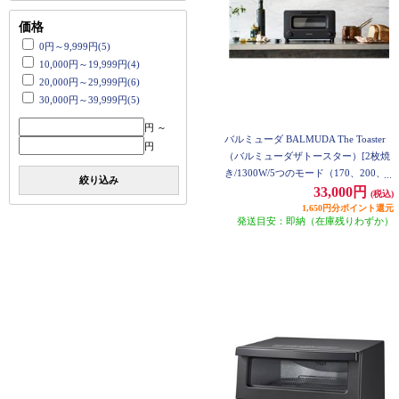
価格
0円～9,999円(5)
10,000円～19,999円(4)
20,000円～29,999円(6)
30,000円～39,999円(5)
円 ～
バルミューダ BALMUDA The Toaster
円
（バルミューダザトースター）[2枚焼
き/1300W/5つのモード（170、200、2
絞り込み
30°C）/5ccカップ付/ブラック] K11A-B
33,000円
(税込)
K
1,650円分ポイント還元
発送目安：即納（在庫残りわずか）