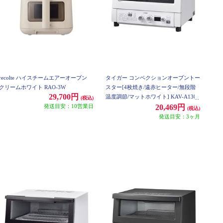
recolte ハイスチームエアーオーブン
タイガー コンベクションオーブントー
クリームホワイト RAO-3W
スター[4枚焼き/遠赤ヒーター/無段階
29,700円
温度調節/マットホワイト] KAV-A130
(税込)
発送目安：10営業日
WM
20,469円
(税込)
発送目安：3ヶ月