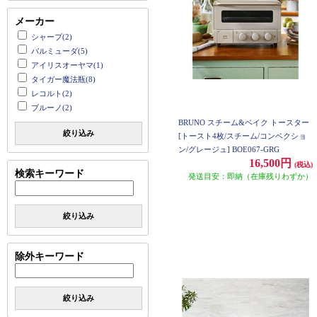
メーカー
シャープ(2)
バルミューダ(5)
アイリスオーヤマ(1)
タイガー魔法瓶(8)
レコルト(2)
ブルーノ(2)
BRUNO スチーム&ベイク トースター
絞り込み
[トースト4枚/スチーム/コンベクショ
ン/グレージュ] BOE067-GRG
16,500円
(税込)
検索キーワード
発送目安：即納（在庫残りわずか）
絞り込み
除外キーワード
絞り込み