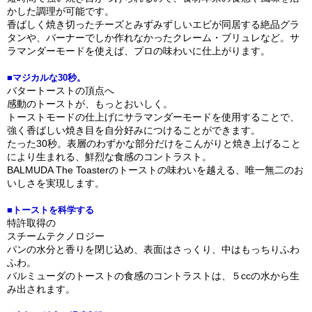
かした調理が可能です。
香ばしく焼き切ったチーズとみずみずしいエビが同居する絶品グラ
タンや、バーナーでしか作れなかったクレーム・ブリュレなど。サ
ラマンダーモードを使えば、プロの味わいに仕上がります。
■マジカルな30秒。
バタートーストの頂点へ
感動のトーストが、もっとおいしく。
トーストモードの仕上げにサラマンダーモードを使用することで、
強く香ばしい焼き目を自分好みにつけることができます。
たった30秒。表層のわずかな部分だけをこんがりと焼き上げること
により生まれる、鮮烈な食感のコントラスト。
BALMUDA The Toasterのトーストの味わいを越える、唯一無二のお
いしさを実現します。
■トーストを科学する
特許取得の
スチームテクノロジー
パンの水分と香りを閉じ込め、表面はさっくり、中はもっちりふわ
ふわ。
バルミューダのトーストの食感のコントラストは、５ccの水から生
み出されます。