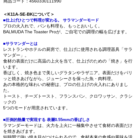
商品コード：4560330111990
＜K11A-SE-BKについて＞
■仕上げひとつで料理が変わる。 サラマンダーモード
プロの火入れで、パンも料理も、もっとおいしく。
BALMUDA The Toaster Proが、ご自宅での調理の幅を広げます。
■サラマンダーとは
レストランやホテルの厨房で、仕上げに使用される調理器具「サラ
マンダー」。
食材の表面だけに高温の上火を当て、仕上げのための「焼き」を行
います。
香ばしく、焼き色まで美しいグラタンやラザニア。表面だけをパリ
ッと焼きあげながら、ジューシーさを保った魚・肉料理。
あの本格的な味わいの秘密は、プロの仕上げの火入れにありまし
た。
トースト、チーズトースト、フランスパン、クロワッサン、クラシ
ックの
5つのモードが用意されています。
■圧倒的熱量で実現する 表層0.55mmの香ばしさ
ラマンダーモードは、火力を上火に一極集中させて食材の表面だけ
を焼きあげます。
短時間で強い焼き目がつけられるので、食材本来の食感や風味を活