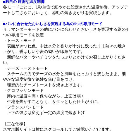
■独自の 緻密な温度制御
各モードごとに、1秒単位で細やかに設定された温度制御。アップデ
ートしてさらにおいしく、感動の焼きあがりを実現します。
■パンに合わせたおいしさを実現する為の4つの専用モード
サラマンダーモードの他にパンに合わせたおいしさを実現する為の4
つの専用モードを設定
・トーストモード
表面がきつね色、中は水分と香りが十分に残ったまま熱々の焼き
上がり。香ばしい小麦の匂いが印象的です。
新鮮なバターやハチミツをたっぷりとかけてお召し上がりくださ
い。
・チーズトーストモード
スチームの力でチーズの水分と風味をたっぷりと残したまま、細
やかな温度制御で絶妙な焦げ目をつけ、
理想的なチーズトーストを焼き上げます。
・クロワッサンモード
庫内の温度を高く保ちながら、上面は弱く
生地を焦がすことなく、サクッとした仕上がりに。
・フランスパンモード
上下の強さは変えず一定の温度で焼き上げ
【主な仕様】
スマホ版サイトは横にスクロールしてご確認いただけます。