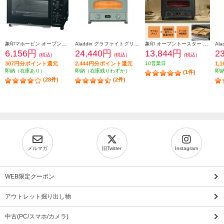
象印マホービン オーブントースター［２枚焼き/1000W/火力５段階切替/マットブラック］ EQAH22-BZ
Aladdin グラファイトグリル＆トースター[4枚焼き/グリーン] AGTG13BG
象印 オーブントースター 4枚焼き マイコン 1300W ブラック EQHM30-BA
6,156円
24,440円
13,844円
2
(税込)
(税込)
(税込)
307円分ポイント還元
2,444円分ポイント還元
10営業日
1,
即納（在庫あり）
即納（在庫残りわずか）
即
(1件)
(28件)
(2件)
メルマガ
旧Twitter
Instagram
WEB限定クーポン
アウトレット掘り出し物
中古(PC/スマホ/カメラ)