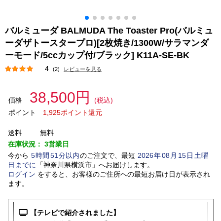
バルミューダ BALMUDA The Toaster Pro(バルミュ
ーダザトースタープロ)[2枚焼き/1300W/サラマンダ
ーモード/5ccカップ付/ブラック] K11A-SE-BK
4
(2)
レビューを見る
38,500円
価格
(税込)
ポイント
1,925ポイント還元
送料
無料
在庫状況：
3営業日
今から
5
時間
51
分以内
のご注文で、最短
2026
年
08
月
15
日
土曜
日
までに
「
神奈川県横浜市
」
へお届けします。
ログイン
をすると、お客様のご住所への最短お届け日が表示され
ます。
【テレビで紹介されました】