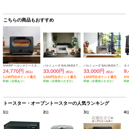
こちらの商品もおすすめ
SHARP ヘルシオトースター[2枚焼き/ブラック/焼き色5段階調整/柔らかさ3段階調整] AX-WT1-B
バルミューダ BALMUDA The Toaster（バルミューダザトースター）[2枚焼き/1300W/5つのモード（170、200、230°C）/5ccカップ付/ホワイト] K11A-WH
バルミューダ BALMUDA The Toaster（バルミューダザトースター）[2枚焼き/1300W/5つのモード（170、200、230°C）/5ccカップ付/ショコラ] K11A-CW
24,770円
33,000円
33,000円
9
(税込)
(税込)
(税込)
1,238円分ポイント還元
1,650円分ポイント還元
1,650円分ポイント還元
4
即納（在庫あり）
即納（在庫残りわずか）
即納（在庫残りわずか）
即
トースター・オーブントースターの人気ランキング
1
位
2
位
3
位
4