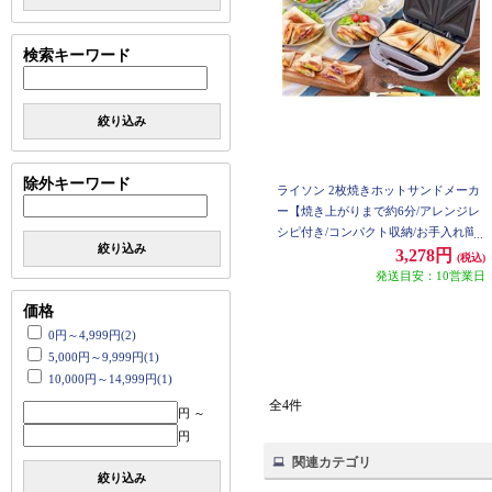
検索キーワード
絞り込み
除外キーワード
ライソン 2枚焼きホットサンドメーカ
ー【焼き上がりまで約6分/アレンジレ
シピ付き/コンパクト収納/お手入れ簡
絞り込み
単】 KDHS022W
3,278円
(税込)
発送目安：10営業日
価格
0円～4,999円(2)
5,000円～9,999円(1)
10,000円～14,999円(1)
全4件
円 ～
円
関連カテゴリ
絞り込み