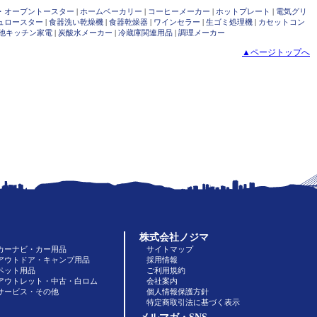
・オーブントースター
|
ホームベーカリー
|
コーヒーメーカー
|
ホットプレート
|
電気グリ
ュロースター
|
食器洗い乾燥機
|
食器乾燥器
|
ワインセラー
|
生ゴミ処理機
|
カセットコン
他キッチン家電
|
炭酸水メーカー
|
冷蔵庫関連用品
|
調理メーカー
▲ページトップへ
株式会社ノジマ
カーナビ・カー用品
サイトマップ
アウトドア・キャンプ用品
採用情報
ペット用品
ご利用規約
アウトレット・中古・白ロム
会社案内
サービス・その他
個人情報保護方針
特定商取引法に基づく表示