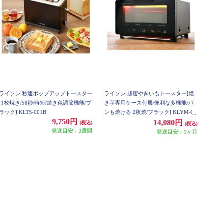
ライソン 秒速ポップアップトースター
ライソン 超蜜やきいもトースター[焼
[1枚焼き/58秒/時短/焼き色調節機能/ブ
き芋専用ケース付属/便利な多機能/パ
ラック] KLTS-001B
ンも焼ける 2枚焼/ブラック] KLYM-00
9,750円
1B
14,080円
(税込)
(税込)
発送目安：3週間
発送目安：1ヶ月