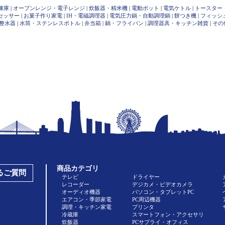
凍庫
|
オーブンレンジ・電子レンジ
|
炊飯器・精米機
|
電動ポット
|
電気ケトル
|
トースター
セッサー
|
お菓子作り家電
|
IH・電磁調理器
|
電気圧力鍋・自動調理鍋
|
餅つき機
|
フィッシ
整水器
|
水筒・ステンレスボトル
|
弁当箱
|
鍋・フライパン
|
調理器具・キッチン雑貨
|
その
商品カテゴリ
あるご質問
テレビ
ドライヤー
レコーダー
デジカメ・ビデオカメラ
オーディオ機器
パソコン・タブレットPC
エアコン・季節家電
PC周辺機器
調理・キッチン家電
プリンタ
冷蔵庫
スマートフォン・アクセサリ
炊飯器
PCサプライ・オフィス