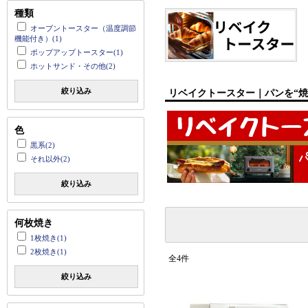
種類
オーブントースター（温度調節
機能付き）(1)
ポップアップトースター(1)
ホットサンド・その他(2)
絞り込み
リベイクトースター｜パンを“焼
色
黒系(2)
それ以外(2)
絞り込み
何枚焼き
1枚焼き(1)
2枚焼き(1)
全4件
絞り込み