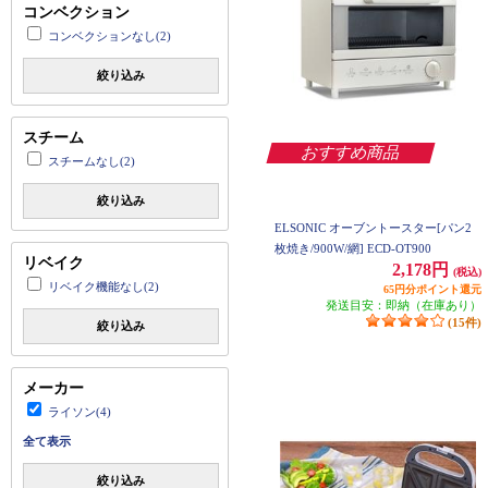
コンベクション
コンベクションなし(2)
絞り込み
スチーム
おすすめ商品
スチームなし(2)
絞り込み
ELSONIC オーブントースター[パン2
枚焼き/900W/網] ECD-OT900
リベイク
2,178円
(税込)
リベイク機能なし(2)
65円分ポイント還元
発送目安：即納（在庫あり）
(15件)
絞り込み
メーカー
ライソン(4)
全て表示
絞り込み