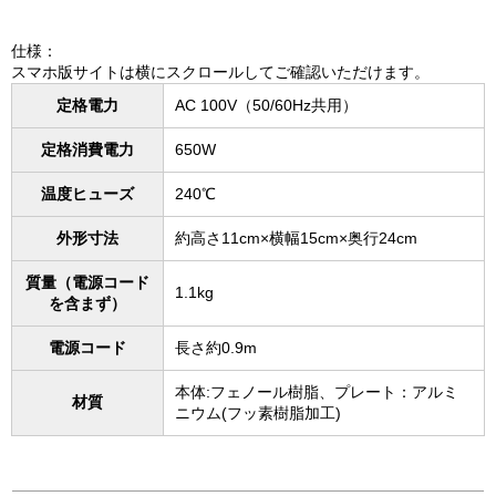
仕様：
スマホ版サイトは横にスクロールしてご確認いただけます。
定格電力
AC 100V（50/60Hz共用）
定格消費電力
650W
温度ヒューズ
240℃
外形寸法
約高さ11cm×横幅15cm×奥行24cm
質量（電源コード
1.1kg
を含まず）
電源コード
長さ約0.9m
本体:フェノール樹脂、プレート：アルミ
材質
ニウム(フッ素樹脂加工)