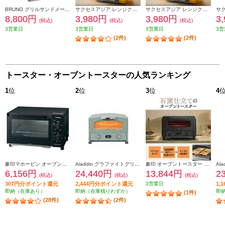
BRUNO グリルサンドメーカー 【シングル/グレージュ】 BOE083-GRG
サクセスアジア レンジクッキング ハーフホットサンド【レンジ対応/オレンジ】 SA031OG
サクセスアジア レンジクッキング ハーフホットサンド【レンジ対応/ピンク】 SA031PK
8,800円
3,980円
3,980円
3
(税込)
(税込)
(税込)
3営業日
3営業日
3営業日
3営
(2件)
(2件)
トースター・オーブントースターの人気ランキング
1
位
2
位
3
位
4
象印マホービン オーブントースター［２枚焼き/1000W/火力５段階切替/マットブラック］ EQAH22-BZ
Aladdin グラファイトグリル＆トースター[4枚焼き/グリーン] AGTG13BG
象印 オーブントースター 4枚焼き マイコン 1300W ブラック EQHM30-BA
6,156円
24,440円
13,844円
2
(税込)
(税込)
(税込)
307円分ポイント還元
2,444円分ポイント還元
3営業日
1,
即納（在庫あり）
即納（在庫残りわずか）
即
(1件)
(28件)
(2件)