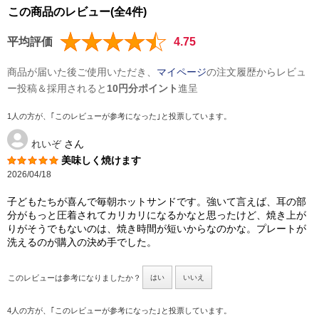
この商品のレビュー(全4件)
平均評価
4.75
商品が届いた後ご使用いただき、
マイページ
の注文履歴からレビュ
ー投稿＆採用されると
10円分ポイント
進呈
1人の方が、｢このレビューが参考になった｣と投票しています。
れいぞ
さん
美味しく焼けます
2026/04/18
子どもたちが喜んで毎朝ホットサンドです。強いて言えば、耳の部
分がもっと圧着されてカリカリになるかなと思ったけど、焼き上が
りがそうでもないのは、焼き時間が短いからなのかな。プレートが
洗えるのが購入の決め手でした。
このレビューは参考になりましたか？
はい
いいえ
4人の方が、｢このレビューが参考になった｣と投票しています。