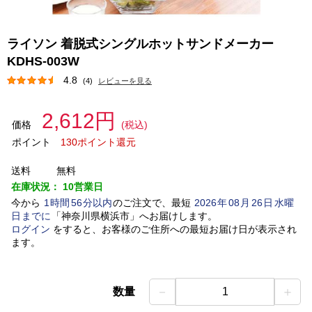
ライソン 着脱式シングルホットサンドメーカー
KDHS-003W
4.8
(4)
レビューを見る
2,612円
価格
(税込)
ポイント
130ポイント還元
送料
無料
在庫状況：
10営業日
今から
1
時間
56
分以内
のご注文で、最短
2026
年
08
月
26
日
水曜
日
までに
「
神奈川県横浜市
」
へお届けします。
ログイン
をすると、お客様のご住所への最短お届け日が表示され
ます。
－
＋
数量
1