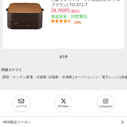
ブラウン] TO-ST1-T
29,700円
(税込)
発送目安：10営業日
(5件)
全1件
関連カテゴリ
調理・キッチン家電・冷蔵庫
:
冷蔵庫・冷凍庫
|
オーブンレンジ・電子レンジ
|
炊
メルマガ
旧Twitter
Instagram
WEB限定クーポン