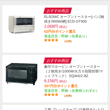
おすすめ商品
ELSONIC オーブントースター[パン2枚
焼き/900W/網] ECD-OT900
2,068円
(税込)
62円分ポイント還元
発送目安：即納（在庫あり）
(15件)
おすすめ商品
象印マホービン オーブントースター
［２枚焼き/1000W/火力５段階切替/マ
ットブラック］ EQAH22-BZ
6,156円
(税込)
307円分ポイント還元
発送目安：即納（在庫残りわずか）
(28件)
三菱 ブレッドオーブン[1枚焼き/レトロ