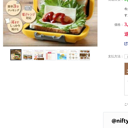
今
す
3
価格：
支払方法：
こ