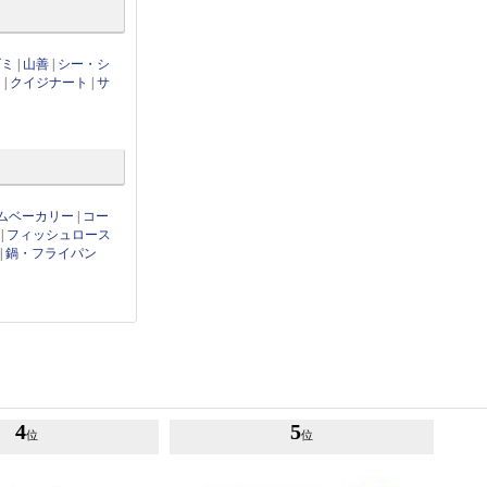
ズミ
|
山善
|
シー・シ
ー
|
クイジナート
|
サ
ムベーカリー
|
コー
|
フィッシュロース
|
鍋・フライパン
4
5
位
位