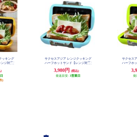
クッキング
サクセスアジア レンジクッキング
サクセスア
ンジ対応/
ハーフホットサンド【レンジ対応/
ハーフホッ
PK
ブルー】 SA031BL
グリ
3,980円
3,
)
(税込)
業日
発送目安:
3営業日
発
件)