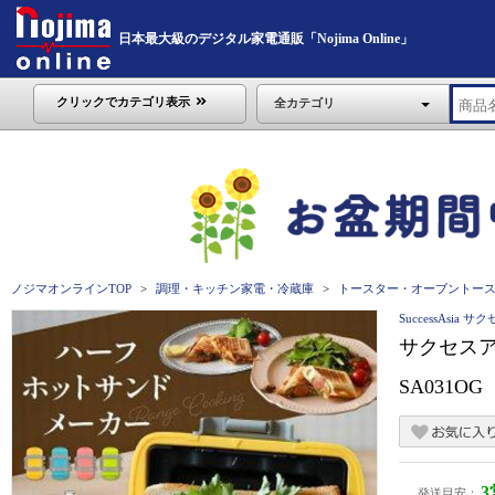
日本最大級のデジタル家電通販「Nojima Online」
クリックでカテゴリ表示
全カテゴリ
ノジマオンラインTOP
調理・キッチン家電・冷蔵庫
トースター・オーブントー
SuccessAsia 
サクセスア
SA031OG
発送目安：