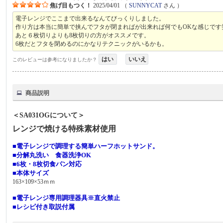
焦げ目もつく！
2025/04/01
（
SUNNYCAT
さん ）
電子レンジでここまで出来るなんてびっくりしました。
作り方は本当に簡単で挟んでフタが閉まればが出来れば何でもOKな感じです
あと６枚切りよりも8枚切りの方がオススメです。
6枚だとフタを閉めるのにかなりテクニックがいるかも。
はい
いいえ
このレビューは参考になりましたか？
商品説明
＜SA031OGについて＞
レンジで焼ける特殊素材使用
■電子レンジで調理する簡単ハーフホットサンド。
■分解丸洗い 食器洗浄OK
■6枚・8枚切食パン対応
■本体サイズ
163×109×53ｍｍ
■電子レンジ専用調理器具※直火禁止
■レシピ付き取説付属