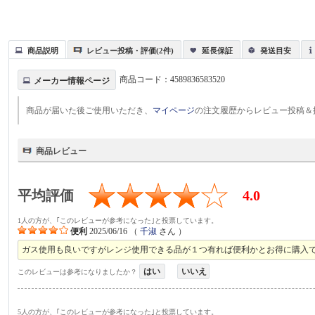
商品説明
レビュー投稿・評価(2件)
延長保証
発送目安
商品コード：
4589836583520
メーカー情報ページ
商品が届いた後ご使用いただき、
マイページ
の注文履歴からレビュー投稿＆
商品レビュー
平均評価
4.0
1人の方が、｢このレビューが参考になった｣と投票しています。
便利
2025/06/16
（
千淑
さん ）
ガス使用も良いですがレンジ使用できる品が１つ有れば便利かとお得に購入
はい
いいえ
このレビューは参考になりましたか？
5人の方が、｢このレビューが参考になった｣と投票しています。