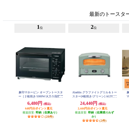
最新のトースタ
1
2
位
位
象印マホービン オーブントースタ
Aladdin グラファイトグリル＆トー
ー［２枚焼き/1000W/火力５段階切
スター[4枚焼き/グリーン] AGTG13
マ
BG
替/マットブラック］ EQAH22-BZ
6,480円
24,440円
(税込)
(税込)
648円分ポイント還元
2,444円分ポイント還元
発送目安:
即納（在庫あり）
発送目安:
即納（在庫残りわず
(28件)
か）
(2件)