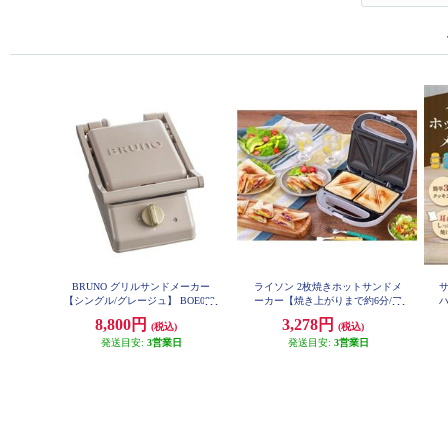
BRUNO グリルサンドメーカー
ライソン 2枚焼きホットサンドメ
【シングル/グレージュ】 BOE083-
ーカー【焼き上がりまで約6分/ア
GRG
レンジレシピ付き/コンパクト収
8,800円
3,278円
(税込)
(税込)
納/お手入れ簡単】 KDHS022W
発送目安:
3営業日
発送目安:
3営業日