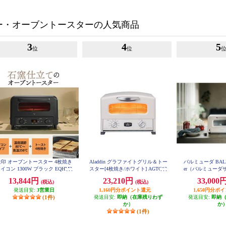
ー・オーブントースターの人気商品
3
4
5
位
位
象印 オーブントースター 4枚焼き
Aladdin グラファイトグリル＆トー
バルミューダ BALMUD
イコン 1300W ブラック EQHM3
スター[4枚焼き/ホワイト] AGTG13
er（バルミューダ
0-BA
BW
枚焼き/1300W/5
13,844円
23,210円
33,000
(税込)
(税込)
200、230°C）/5
発送目安:
3営業日
1,160円分ポイント還元
1,650円分ポ
ト] K11
(1件)
発送目安:
即納（在庫残りわず
発送目安:
即納
か）
か
(1件)