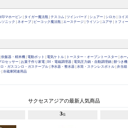
象印マホービン
|
タイガー魔法瓶
|
テスコム
|
ツインバード
|
シュアー
|
シロカ
|
コイ
ルソニック
|
ネオーブ
|
ピーコック魔法瓶
|
エーステージ
|
ライソン
|
ユアサ
|
トフィ
|
炊飯器・精米機
|
電動ポット
|
電気ケトル
|
トースター・オーブントースター
|
ホー
プロセッサー
|
お菓子作り家電
|
IH・電磁調理器
|
電気圧力鍋・自動調理鍋
|
餅つき機
ンロ・ガスコンロ・ガステーブル
|
浄水器・整水器
|
水筒・ステンレスボトル
|
弁当箱
ー
|
冷蔵庫関連用品
サクセスアジアの最新人気商品
3
位