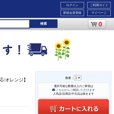
ログイン
ご利用ガイド
新規会員登録
マイページ
0
検索
数量：
応/オレンジ】
選択可能な数量以上のご希望は
こちらからご相談いただけます
人気品/品薄品/中古品は除きます