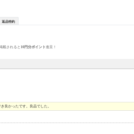
返品特約
掲載されると
10円分ポイント
進呈！
でき良かったです。良品でした。