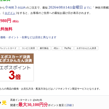
0
3
2026
08
14
金曜日
から
時間
分以内
のご注文で、最短
年
月
日
までに
「
神奈川県横
。
[
ログイン
]をすると、お客様のご住所への最短お届け日が表示されます。
,980円
(税込)
送料無料
価格・ポイント・在庫などは店頭と異なります
クレジットカード
コンビニ決済
銀行振込
d払い
PayPay
エポスかんたん決済
ちらの商品の価格・お支払方法・配送方法などはノジマオンライン限定サービスとなります。
高速インターネット @nifty光
最大30,100円分
開通で
ポイント進呈 [
詳細
]