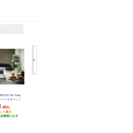
6
7
位
位
位
A The Toast
バルミューダ BALMUDA The Toast
【クーポン対象外】 Panasonic オ
ザトースター）[2
er（バルミューダザトースター）[2
ーブントースター Bistro（ビスト
つのモード（170、
枚焼き/1300W/5つのモード（170、
ロ）[2枚焼き/遠赤トリプルヒータ
円
33,000円
29,700円
(税込)
(税込)
(税込)
ccカップ付/ホワイ
200、230°C）/5ccカップ付/ショコ
ー/焼き色5段階調整/ホワイト] NT-
D700-W
イント還元
A-WH
1,650円分ポイント還元
ラ] K11A-CW
発送目安:
3週間
（在庫残りわず
発送目安:
即納（在庫残りわず
(2件)
）
か）