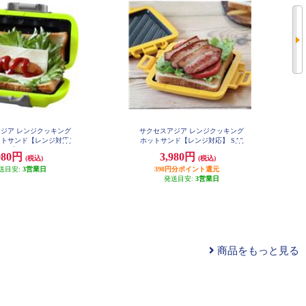
ジア レンジクッキング
サクセスアジア レンジクッキング
トサンド【レンジ対応/
ホットサンド【レンジ対応】 SA0
34
ーン】 SA031GR
980円
3,980円
(税込)
(税込)
送目安:
3営業日
398円分ポイント還元
発送目安:
3営業日
商品をもっと見る