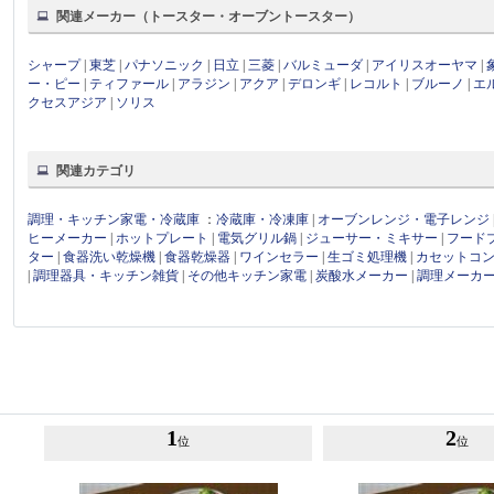
関連メーカー（トースター・オーブントースター）
シャープ
|
東芝
|
パナソニック
|
日立
|
三菱
|
バルミューダ
|
アイリスオーヤマ
|
ー・ピー
|
ティファール
|
アラジン
|
アクア
|
デロンギ
|
レコルト
|
ブルーノ
|
エ
クセスアジア
|
ソリス
関連カテゴリ
調理・キッチン家電・冷蔵庫
：
冷蔵庫・冷凍庫
|
オーブンレンジ・電子レンジ
ヒーメーカー
|
ホットプレート
|
電気グリル鍋
|
ジューサー・ミキサー
|
フード
ター
|
食器洗い乾燥機
|
食器乾燥器
|
ワインセラー
|
生ゴミ処理機
|
カセットコ
|
調理器具・キッチン雑貨
|
その他キッチン家電
|
炭酸水メーカー
|
調理メーカ
1
2
位
位