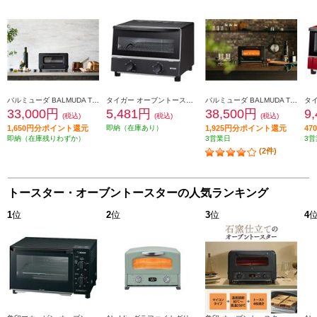
バルミューダ BALMUDA The Toaster（バルミューダザトースター）[2枚焼き/1300W/5つのモード（170、200、230°C）/5ccカップ付/ブラック] K11A-BK
タイガー オーブントースター[2枚焼き/遠赤ヒーター/5段階温度調節/マットブラック] KAK-G102KM
バルミューダ BALMUDA The Toaster Pro(バルミューダザトースタープロ)[2枚焼き/1300W/サラマンダーモード/5ccカップ付/ブラック] K11A-SE-BK
33,000円
5,481円
38,500円
9
(税込)
(税込)
(税込)
1,650円分ポイント還元
即納（在庫あり）
1,925円分ポイント還元
4
即納（在庫残りわずか）
3営業日
3営
(2件)
トースター・オーブントースターの人気ランキング
1
位
2
位
3
位
4