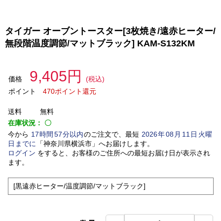
タイガー オーブントースター[3枚焼き/遠赤ヒーター/
無段階温度調節/マットブラック] KAM-S132KM
9,405円
価格
(税込)
ポイント
470ポイント還元
送料
無料
在庫状況：
〇
今から
17
時間
57
分以内
のご注文で、最短
2026
年
08
月
11
日
火曜
日
までに
「
神奈川県横浜市
」
へお届けします。
ログイン
をすると、お客様のご住所への最短お届け日が表示され
ます。
[黒遠赤ヒーター/温度調節/マットブラック]