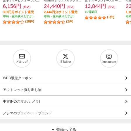
象印マホービン オーブントースター［２枚焼き/1000W/火力５段階切替/マットブラック］ EQAH22-BZ
Aladdin グラファイトグリル＆トースター[4枚焼き/グリーン] AGTG13BG
象印 オーブントースター 4枚焼き マイコン 1300W ブラック EQHM30-BA
6,156円
24,440円
13,844円
2
(税込)
(税込)
(税込)
307円分ポイント還元
2,444円分ポイント還元
10営業日
1,
即納（在庫残りわずか）
即納（在庫残りわずか）
即
(1件)
(28件)
(2件)
メルマガ
旧Twitter
Instagram
WEB限定クーポン
アウトレット掘り出し物
中古(PC/スマホ/カメラ)
ノジマのプライベートブランド
先頭へ戻る