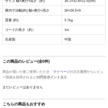
サイズ 幅×奥行×高さ（約）
35.1×32.8×22.5(cm)
庫内寸法幅(約) 幅×奥行×高さ
30×26.5×9
質量 (約)
3.7kg
コードの長さ（約）
1m
生産国
中国
この商品のレビュー(全0件)
商品が届いた後ご使用いただき、
マイページ
の注文履歴からレビュ
ー投稿＆採用されると
10円分ポイント
進呈
まだレビューはありません
こちらの商品もおすすめ