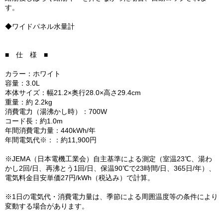
す。
◆ワイドパネル水量計
■ 仕 様 ■
カラー：ホワイト
容量：3.0L
本体サイズ：幅21.2×奥行28.0×高さ29.4cm
重量：約 2.2kg
消費電力（湯沸かし時）：700W
コード長：約1.0m
年間消費電力量：440kWh/年
年間電気代※：：約11,900円
※JEMA（日本電機工業会）自主基準による測定（室温23℃、湯わ
かし2回/日、再沸とう1回/日、保温90℃で23時間/日、365日/年）、
電気料金目安単価27円/kWh（税込み）で計算。
※1日の電気代・消費電力量は、季節による周囲温度等の条件により
変動する場合があります。