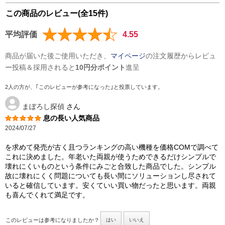
この商品のレビュー(全15件)
平均評価
4.55
商品が届いた後ご使用いただき、
マイページ
の注文履歴からレビュ
ー投稿＆採用されると
10円分ポイント
進呈
2人の方が、｢このレビューが参考になった｣と投票しています。
まぼろし探偵
さん
息の長い人気商品
2024/07/27
を求めて発売が古く且つランキングの高い機種を価格COMで調べて
これに決めました。年老いた両親が使うためできるだけシンプルで
壊れにくいものという条件にみごと合致した商品でした。シンプル
故に壊れにくく問題についても長い間にソリューションし尽されて
いると確信しています。安くていい買い物だったと思います。両親
も喜んでくれて満足です。
このレビューは参考になりましたか？
はい
いいえ