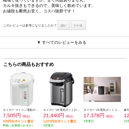
職場で使っていますが、全く問題ありません。
カルキ抜きもできるので、美味しく飲めています。
お値段も断然お安く、コスバ抜群です！
このレビューは参考になりましたか？
はい
いいえ
▼ すべてのレビューをみる
こちらの商品もおすすめ
タイガー マイコン電動ポット【2.2L/保温3段階/節電タイマー/省スチーム沸とう/ホワイト】 PDR-G221-W
タイガー VE電気ポット[3.0L/蒸気レス/温度調節/ブラック] PIG-H300K
タイガー VE電気ポット 2.2L 蒸気レス 温度調節 アーバンブラック PIM-H220KE
7,505円
21,440円
17,378円
1
(税込)
(税込)
(税込)
375円分ポイント還元
1,072円分ポイント還元
3営業日
10
即納（在庫残りわずか）
3営業日