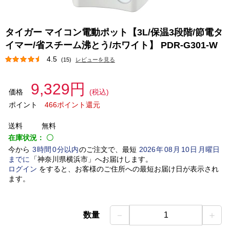
タイガー マイコン電動ポット【3L/保温3段階/節電タ
イマー/省スチーム沸とう/ホワイト】 PDR-G301-W
4.5
(15)
レビューを見る
9,329円
価格
(税込)
ポイント
466ポイント還元
送料
無料
在庫状況：
〇
今から
3
時間
0
分以内
のご注文で、最短
2026
年
08
月
10
日
月曜日
までに
「
神奈川県横浜市
」
へお届けします。
ログイン
をすると、お客様のご住所への最短お届け日が表示され
ます。
－
＋
数量
1