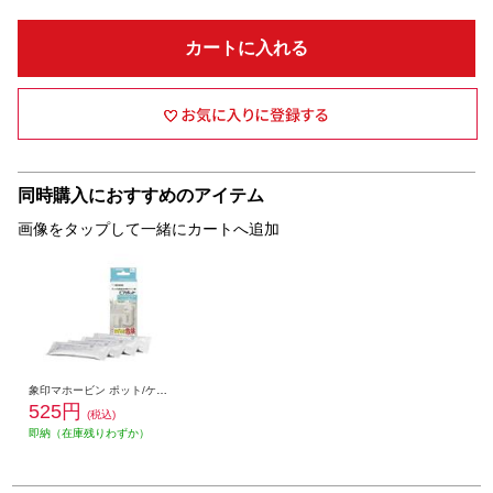
カートに入れる
同時購入におすすめのアイテム
画像をタップして一緒にカートへ追加
象印マホービン ポット/ケトル用洗浄剤【ポット内容器洗浄用クエン酸/約30ｇ×4包入/ピカポット】 CD-KB03X-J
525円
(税込)
即納（在庫残りわずか）