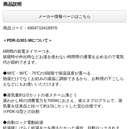
商品説明
メーカー情報ページはこちら
商品コード：4904710418970
＜PDR-G301-Wについて＞
6時間の節電タイマーつき。
就寝時や外出時などお湯を使わない時間帯の通電を止めるので電気
代が節約できます。
◆98℃・90℃・70℃の3段階で保温温度が選べる
熱湯だけでなくお好みの湯温に調節できるから、お料理の下ごしら
えなどにもお使いいただけます。
◆蒸気量約1/3カットの省スチーム沸とう
湯わかし時の消費電力を700Wにおさえ、省エネプログラムで、蒸
気量を従来品と比べて約1/3にカットした安心仕様です。
※PDK-G型との比較
◆自動ロック電動給湯
給湯後しばらく給湯キーを押さなかった場合、自動ロックされま