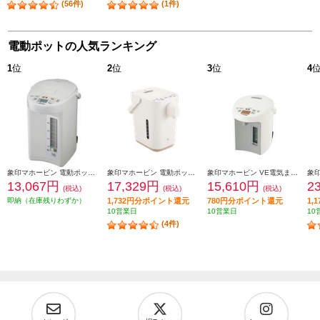
(56件)
(1件)
電動ポットの人気ランキング
1
位
2
位
3
位
4
象印マホービン 電動ポット [大容量5.0L/ホワイトグレー] CDSE50-WG
象印マホービン 電動ポット 「STAN.」【ハイスピード沸騰/70℃90℃保温/1.2L/ホワイト】 CP-CA12-WA
象印マホービン VE電気まほうびん 優湯生(ゆうとうせい)【電気ポット/2.2L/まほうびん保温/905W沸騰/コードレス給湯/ホワイト】 CV-GV22-WA
13,067円
17,329円
15,610円
2
(税込)
(税込)
(税込)
即納（在庫残りわずか）
1,732円分ポイント還元
780円分ポイント還元
1,
10営業日
10営業日
10
(4件)