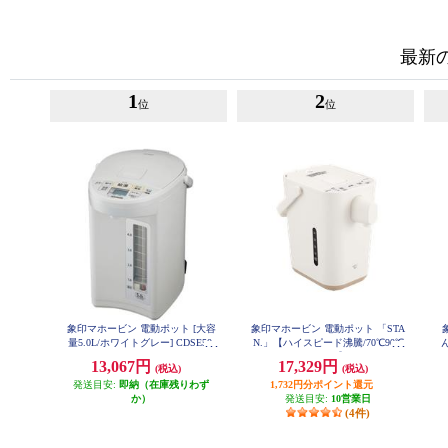
最新
1
2
位
位
象印マホービン 電動ポット [大容
象印マホービン 電動ポット 「STA
量5.0L/ホワイトグレー] CDSE50-
N.」【ハイスピード沸騰/70℃90℃
WG
保温/1.2L/ホワイト】 CP-CA12-W
ッ
13,067円
17,329円
(税込)
(税込)
A
騰
発送目安:
即納（在庫残りわず
1,732円分ポイント還元
か）
発送目安:
10営業日
(4件)