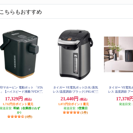
こちらもおすすめ
印マホービン 電動ポット 「STA
タイガー VE電気ポット[3.0L/蒸気
タイガー VE電気ポ
.」【ハイスピード沸騰/70℃90℃
レス/温度調節/ブラック] PIG-H300
レス 温度調節 ア
K
IM-H2
温/1.2L/ブラック】 CP-CA12-B
17,329円
21,440円
17,378
(税込)
(税込)
A
1,732円分ポイント還元
1,072円分ポイント還元
発送目安:
発送目安:
即納（在庫残りわず
発送目安:
3営業日
か）
(1件)
(4件)