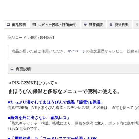
商品説明
レビュー投稿・評価(0件)
延長保証
発送目安
商品コード：
4904710440971
商品が届いた後ご使用いただき、
マイページ
の注文履歴からレビュー投稿＆
商品説明
＜PIS-G220KEについて＞
まほうびん保温と多彩なメニューで便利に使える。
■たっぷり沸かしてまほうびんで保温「節電VE保温」
高真空2重瓶（VEまほうびん構造・ステンレス製）の容器は、通電を切っても
■蒸気を外に出さない「蒸気レス」
「蒸気キャッチャー構造」搭載により、蒸気を水滴に変え、ポット内に戻す構
れもなく安心です。
■「電動給湯」も「コードレスエアー給湯」もOK