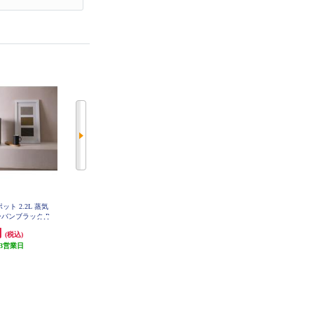
ット 2.2L 蒸気
YAMAZEN 次世代電気ポット ZPK
象印 電動ポット 2.0L スレートブ
-2L-BK
ーバンブラック P
ラック コンパクトモデル 3段階保
20KE
温設定 CPEB20-BM
円
8,759円
12,289円
(税込)
(税込)
(税込)
3営業日
437円分ポイント還元
発送目安:
10営業日
発送目安:
10営業日