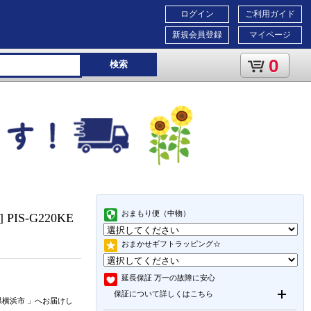
ログイン
ご利用ガイド
新規会員登録
マイページ
0
検索
おまもり便（中物）
IS-G220KE
おまかせギフトラッピング☆
延長保証
万一の故障に安心
保証について詳しくはこちら
県横浜市
」
へお届けし