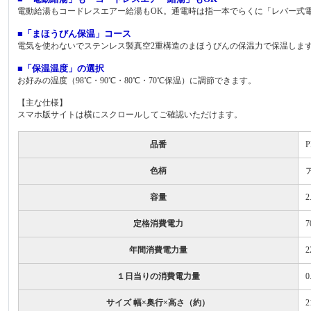
電動給湯もコードレスエアー給湯もOK。通電時は指一本でらくに「レバー式
■「まほうびん保温」コース
電気を使わないでステンレス製真空2重構造のまほうびんの保温力で保温しま
■「保温温度」の選択
お好みの温度（98℃・90℃・80℃・70℃保温）に調節できます。
【主な仕様】
スマホ版サイトは横にスクロールしてご確認いただけます。
品番
P
色柄
容量
2
定格消費電力
7
年間消費電力量
2
１日当りの消費電力量
0
サイズ 幅×奥行×高さ（約）
2