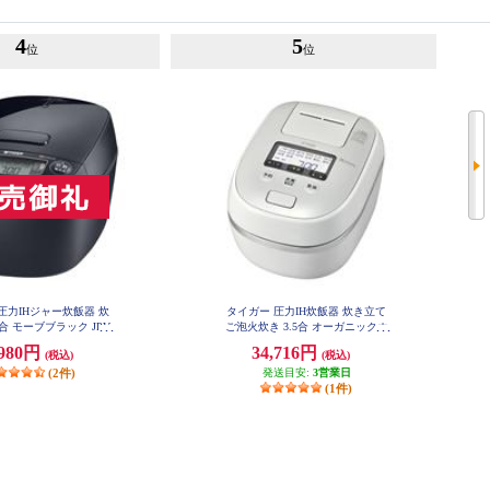
4
5
位
位
圧力IHジャー炊飯器 炊
タイガー 圧力IH炊飯器 炊き立て
5合 モーブブラック JPV-
ご泡火炊き 3.5合 オーガニックホ
T100KV
ワイト JPDG060-WG
,980円
34,716円
(税込)
(税込)
(2件)
発送目安:
3営業日
(1件)