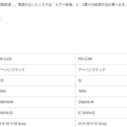
電動給湯」、電源のないところでは「エアー給湯」と、2通りの給湯方法が選べます
す。
IS-G220
PIS-G300
アーバンブラック
アーバンブラック
.2L
3L
00W
700W
20kWh/年
256kWh/年
.6kWh/日
0.71kWh/日
1.9×28.3×28.3(cm)
21.9×28.3×32.3(cm)