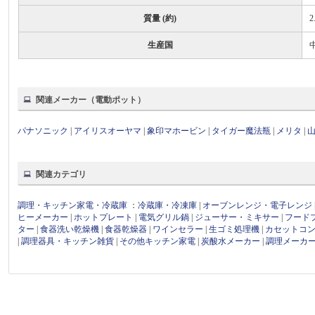
質量 (約)
2
生産国
関連メーカー（電動ポット）
パナソニック
|
アイリスオーヤマ
|
象印マホービン
|
タイガー魔法瓶
|
メリタ
|
関連カテゴリ
調理・キッチン家電・冷蔵庫
：
冷蔵庫・冷凍庫
|
オーブンレンジ・電子レンジ
ヒーメーカー
|
ホットプレート
|
電気グリル鍋
|
ジューサー・ミキサー
|
フード
ター
|
食器洗い乾燥機
|
食器乾燥器
|
ワインセラー
|
生ゴミ処理機
|
カセットコ
|
調理器具・キッチン雑貨
|
その他キッチン家電
|
炭酸水メーカー
|
調理メーカ