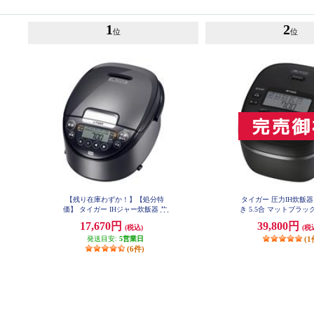
1
2
位
位
【残り在庫わずか！】【処分特
タイガー 圧力IH炊飯器
価】 タイガー IHジャー炊飯器 炊
き 5.5合 マットブラック J
KM
きたて 5.5合 ダークグレー JPW-X1
17,670円
39,800円
(税込)
(税
00HD
発送目安:
5営業日
(1
(6件)