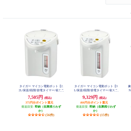
タイガー マイコン電動ポット【2.
タイガー マイコン電動ポット【3
象
2L/保温3段階/節電タイマー/省スチ
L/保温3段階/節電タイマー/省スチ
N
ーム沸とう/ホワイト】 PDR-G221-
ーム沸とう/ホワイト】 PDR-G301-
保
7,505円
9,329円
(税込)
(税込)
W
W
375円分ポイント還元
466円分ポイント還元
発送目安:
即納（在庫残りわず
発送目安:
即納（在庫残りわず
か）
か）
(56件)
(15件)