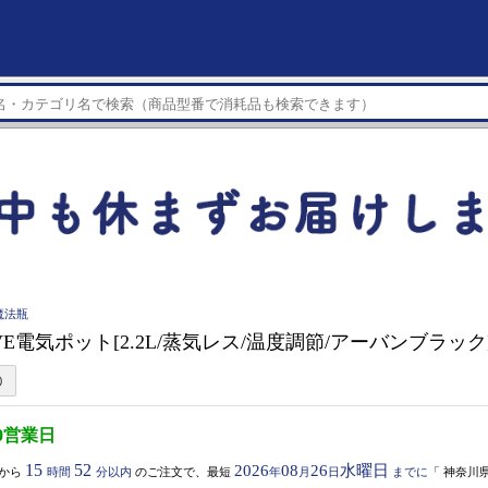
魔法瓶
E電気ポット[2.2L/蒸気レス/温度調節/アーバンブラック] P
0営業日
15
52
2026
08
26
水曜日
から
時間
分以内
のご注文で、最短
年
月
日
までに
「
神奈川