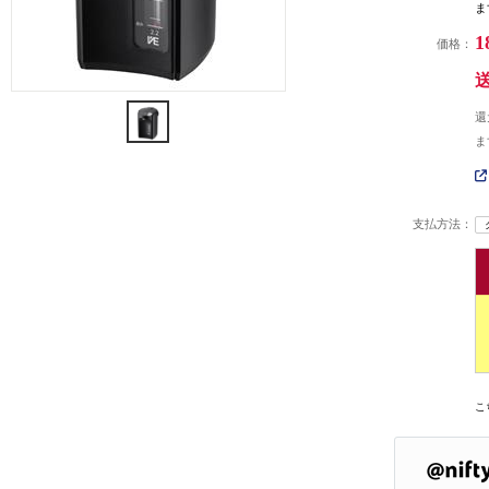
ま
1
価格：
還
ま
支払方法：
こ