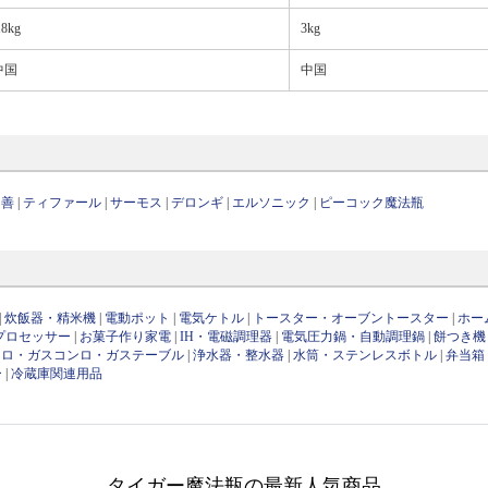
.8kg
3kg
中国
中国
山善
|
ティファール
|
サーモス
|
デロンギ
|
エルソニック
|
ピーコック魔法瓶
|
炊飯器・精米機
|
電動ポット
|
電気ケトル
|
トースター・オーブントースター
|
ホー
プロセッサー
|
お菓子作り家電
|
IH・電磁調理器
|
電気圧力鍋・自動調理鍋
|
餅つき機
ンロ・ガスコンロ・ガステーブル
|
浄水器・整水器
|
水筒・ステンレスボトル
|
弁当箱
ー
|
冷蔵庫関連用品
タイガー魔法瓶の最新人気商品