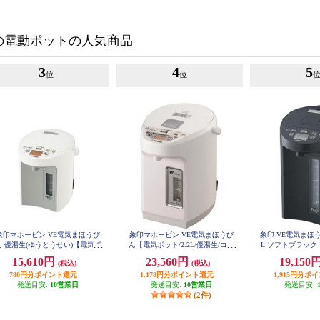
の電動ポットの人気商品
3
4
5
位
位
象印マホービン VE電気まほうび
象印マホービン VE電気まほうび
象印 VE電気まほう
ん 優湯生(ゆうとうせい)【電気ポ
ん【電気ポット/2.2L/優湯生/コー
L ソフトブラック
ト/2.2L/まほうびん保温/905W沸
ドレス給湯/ホワイト】 CVWB22-
905Wスピード沸と
15,610円
23,560円
19,150
(税込)
(税込)
WA
M
/コードレス給湯/ホワイト】 CV-
GV22-WA
780円分ポイント還元
1,178円分ポイント還元
1,915円分ポ
発送目安:
10営業日
発送目安:
10営業日
発送目安:
(2件)