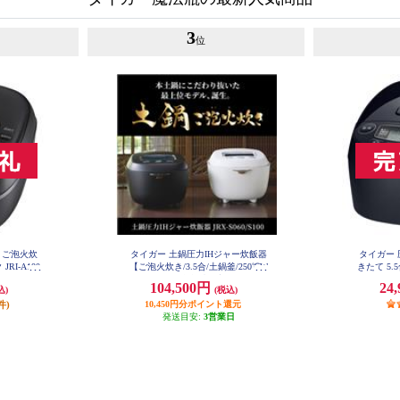
3
位
 ご泡火炊
タイガー 土鍋圧力IHジャー炊飯器
タイガー 
RI-A100
【ご泡火炊き/3.5合/土鍋釜/250℃W
きたて 5.
レイヤーIH/多段階圧力/ストーン
104,500円
24
込)
(税込)
ブラック】 JRX-S060KS
件)
10,450円分ポイント還元
発送目安:
3営業日