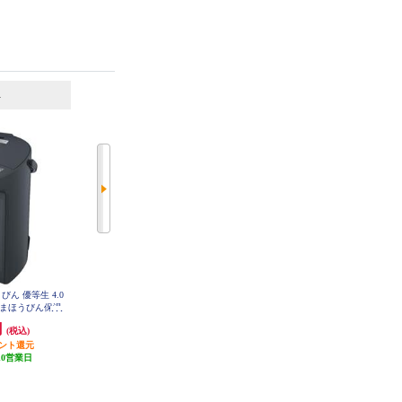
6
7
位
位
位
びん 優等生 4.0
タイガー マイコン電動ポット【3
タイガー VE電気ポット 2.2L 蒸気
 まほうびん保温
L/保温3段階/節電タイマー/省スチ
レス 温度調節 アーバンブラック P
IM-H220KE
う CVGD40-B
ーム沸とう/ホワイト】 PDR-G301-
円
9,329円
17,378円
(税込)
(税込)
(税込)
W
イント還元
466円分ポイント還元
発送目安:
3営業日
10営業日
発送目安:
即納（在庫残りわず
か）
(15件)