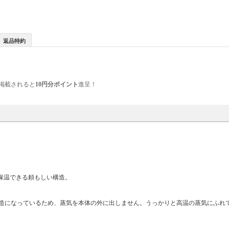
返品特約
掲載されると
10円分ポイント
進呈！
保温できる頼もしい構造。
造になっているため、蒸気を本体の外に出しません。うっかりと高温の蒸気にふれ