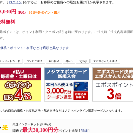
す。
[
ログイン
]をすると、お客様のご住所への最短お届け日が表示されます。
8,030円
(税込)
901円分ポイント還元
送料無料
元ポイントは、ポイント利用・クーポン値引き時に変わります。ご注文時「注文内容確認
す。
価格・ポイント・在庫などは店頭と異なります
クレジットカード
コンビニ決済
銀行振込
d払い
PayPay
エポスかんたん決済
ちらの商品の価格・お支払方法・配送方法などはノジマオンライン限定サービスとなります。
高速インターネット @nifty光
最大30,100円分
開通で
ポイント進呈 [
詳細
]