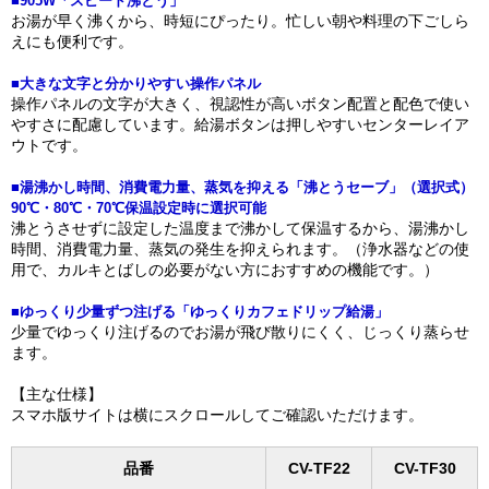
■905W「スピード沸とう」
お湯が早く沸くから、時短にぴったり。忙しい朝や料理の下ごしら
えにも便利です。
■大きな文字と分かりやすい操作パネル
操作パネルの文字が大きく、視認性が高いボタン配置と配色で使い
やすさに配慮しています。給湯ボタンは押しやすいセンターレイア
ウトです。
■湯沸かし時間、消費電力量、蒸気を抑える「沸とうセーブ」（選択式）
90℃・80℃・70℃保温設定時に選択可能
沸とうさせずに設定した温度まで沸かして保温するから、湯沸かし
時間、消費電力量、蒸気の発生を抑えられます。（浄水器などの使
用で、カルキとばしの必要がない方におすすめの機能です。）
■ゆっくり少量ずつ注げる「ゆっくりカフェドリップ給湯」
少量でゆっくり注げるのでお湯が飛び散りにくく、じっくり蒸らせ
ます。
【主な仕様】
スマホ版サイトは横にスクロールしてご確認いただけます。
品番
CV-TF22
CV-TF30