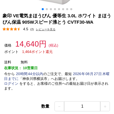
象印 VE電気まほうびん 優等生 3.0L ホワイト まほう
びん保温 905Wスピード沸とう CVTF30-WA
4.5
(2)
レビューを見る
14,640円
価格
(税込)
ポイント
1,464ポイント還元
送料
無料
在庫状況：
10営業日
今から
20
時間
44
分以内
のご注文で、最短
2026
年
08
月
27
日
木曜
日
までに
「
神奈川県横浜市
」
へお届けします。
ログイン
をすると、お客様のご住所への最短お届け日が表示され
ます。
－
＋
数量
1