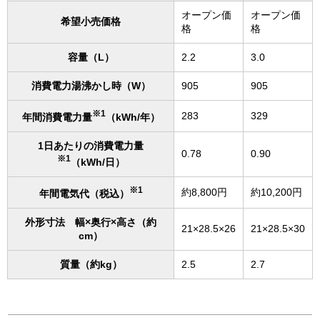
オープン価
オープン価
希望小売価格
格
格
容量（L）
2.2
3.0
消費電力湯沸かし時（W）
905
905
※1
283
329
年間消費電力量
（kWh/年）
1日あたりの消費電力量
0.78
0.90
※1
（kWh/日）
※1
約8,800円
約10,200円
年間電気代（税込）
外形寸法 幅×奥行×高さ（約
21×28.5×26
21×28.5×30
cm）
質量（約kg）
2.5
2.7