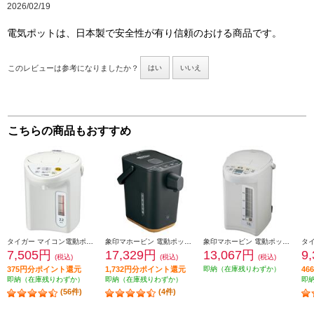
2026/02/19
電気ポットは、日本製で安全性が有り信頼のおける商品です。
このレビューは参考になりましたか？
はい
いいえ
こちらの商品もおすすめ
タイガー マイコン電動ポット【2.2L/保温3段階/節電タイマー/省スチーム沸とう/ホワイト】 PDR-G221-W
象印マホービン 電動ポット 「STAN.」【ハイスピード沸騰/70℃90℃保温/1.2L/ブラック】 CP-CA12-BA
象印マホービン 電動ポット [大容量5.0L/ホワイトグレー] CDSE50-WG
7,505円
17,329円
13,067円
9
(税込)
(税込)
(税込)
375円分ポイント還元
1,732円分ポイント還元
即納（在庫残りわずか）
4
即納（在庫残りわずか）
即納（在庫残りわずか）
即
(56件)
(4件)