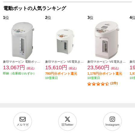
電動ポットの人気ランキング
1
位
2
位
3
位
4
象印マホービン 電動ポット [大容量5.0L/ホワイトグレー] CDSE50-WG
象印マホービン VE電気まほうびん 優湯生(ゆうとうせい)【電気ポット/2.2L/まほうびん保温/905W沸騰/コードレス給湯/ホワイト】 CV-GV22-WA
象印マホービン VE電気まほうびん【電気ポット/2.2L/優湯生/コードレス給湯/ホワイト】 CVWB22-WA
13,067円
15,610円
23,560円
1
(税込)
(税込)
(税込)
即納（在庫残りわずか）
780円分ポイント還元
1,178円分ポイント還元
1,
10営業日
10営業日
10
(2件)
メルマガ
旧Twitter
Instagram