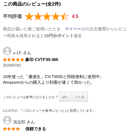
この商品のレビュー(全2件)
平均評価
4.5
商品が届いた後ご使用いただき、
マイページ
の注文履歴からレビュ
ー投稿＆採用されると
10円分ポイント
進呈
u-LF
さん
象印 CVTF30-WA
2026/07/01
10年使った「優湯生」CV-TW30と同様便利に使用中。
Amazonnからの購入より到着が速くて助かった。
このレビューは参考になりましたか？
はい
いいえ
1人の方が、｢このレビューが参考になった｣と投票しています。
清志郎
さん
信頼できる