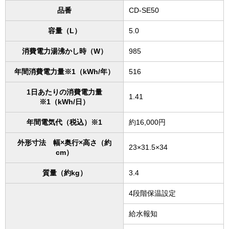
品番
CD-SE50
容量（L）
5.0
消費電力湯沸かし時（W）
985
年間消費電力量※1（kWh/年）
516
1日あたりの消費電力量
1.41
※1（kWh/日）
年間電気代（税込）※1
約16,000円
外形寸法 幅×奥行×高さ（約
23×31.5×34
cm）
質量（約kg）
3.4
4段階保温設定
給水報知