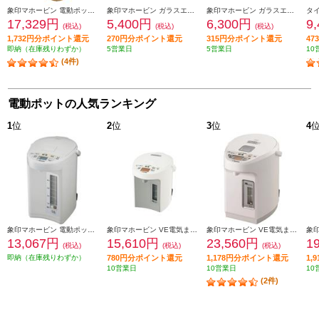
象印マホービン 電動ポット 「STAN.」【ハイスピード沸騰/70℃90℃保温/1.2L/ブラック】 CP-CA12-BA
象印マホービン ガラスエアーポット【2.2L/リースフラワー】 AB-RC22-FW
象印マホービン ガラスエアーポット みエ～る【2.2L/水量計/グレースフルフラワー】 AB-RY22-FZ
17,329円
5,400円
6,300円
9
(税込)
(税込)
(税込)
1,732円分ポイント還元
270円分ポイント還元
315円分ポイント還元
4
即納（在庫残りわずか）
5営業日
5営業日
10
(4件)
電動ポットの人気ランキング
1
位
2
位
3
位
4
象印マホービン 電動ポット [大容量5.0L/ホワイトグレー] CDSE50-WG
象印マホービン VE電気まほうびん 優湯生(ゆうとうせい)【電気ポット/2.2L/まほうびん保温/905W沸騰/コードレス給湯/ホワイト】 CV-GV22-WA
象印マホービン VE電気まほうびん【電気ポット/2.2L/優湯生/コードレス給湯/ホワイト】 CVWB22-WA
13,067円
15,610円
23,560円
1
(税込)
(税込)
(税込)
即納（在庫残りわずか）
780円分ポイント還元
1,178円分ポイント還元
1,
10営業日
10営業日
10
(2件)