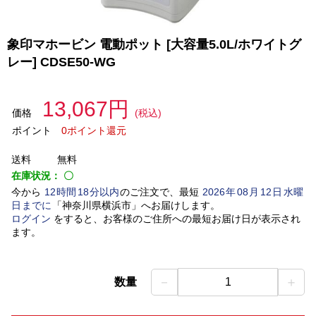
象印マホービン 電動ポット [大容量5.0L/ホワイトグ
レー] CDSE50-WG
13,067円
価格
(税込)
ポイント
0ポイント還元
送料
無料
在庫状況：
〇
今から
12
時間
18
分以内
のご注文で、最短
2026
年
08
月
12
日
水曜
日
までに
「
神奈川県横浜市
」
へお届けします。
ログイン
をすると、お客様のご住所への最短お届け日が表示され
ます。
－
＋
数量
1