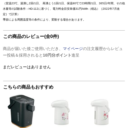
（室温23℃、湯沸し2回/1日、 再沸とう1回/1日、保温90℃で23時間/1日、365日/年間、その他
水量等の試験条件：HD-112に基づく、電力料金目安単価31円/kWh（税込）｛2022年7月改
定｝で計算）
季節による周囲温度等の条件により、変動する場合があります。
この商品のレビュー(全0件)
商品が届いた後ご使用いただき、
マイページ
の注文履歴からレビュ
ー投稿＆採用されると
10円分ポイント
進呈
まだレビューはありません
こちらの商品もおすすめ