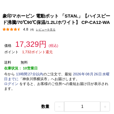
象印マホービン 電動ポット 「STAN.」【ハイスピー
ド沸騰/70℃90℃保温/1.2L/ホワイト】 CP-CA12-WA
4.8
(4)
レビューを見る
17,329円
価格
(税込)
ポイント
1,732ポイント還元
送料
無料
在庫状況：
10営業日
今から
13
時間
27
分以内
のご注文で、最短
2026
年
08
月
26
日
水曜
日
までに
「
神奈川県横浜市
」
へお届けします。
ログイン
をすると、お客様のご住所への最短お届け日が表示され
ます。
－
＋
数量
1