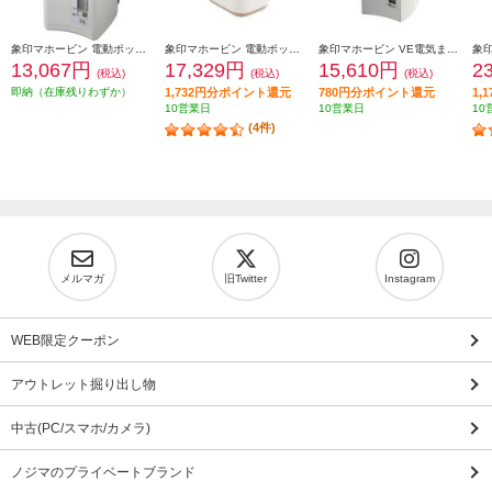
象印マホービン 電動ポット [大容量5.0L/ホワイトグレー] CDSE50-WG
象印マホービン 電動ポット 「STAN.」【ハイスピード沸騰/70℃90℃保温/1.2L/ホワイト】 CP-CA12-WA
象印マホービン VE電気まほうびん 優湯生(ゆうとうせい)【電気ポット/2.2L/まほうびん保温/905W沸騰/コードレス給湯/ホワイト】 CV-GV22-WA
13,067円
17,329円
15,610円
2
(税込)
(税込)
(税込)
即納（在庫残りわずか）
1,732円分ポイント還元
780円分ポイント還元
1,
10営業日
10営業日
10
(4件)
メルマガ
旧Twitter
Instagram
WEB限定クーポン
アウトレット掘り出し物
中古(PC/スマホ/カメラ)
ノジマのプライベートブランド