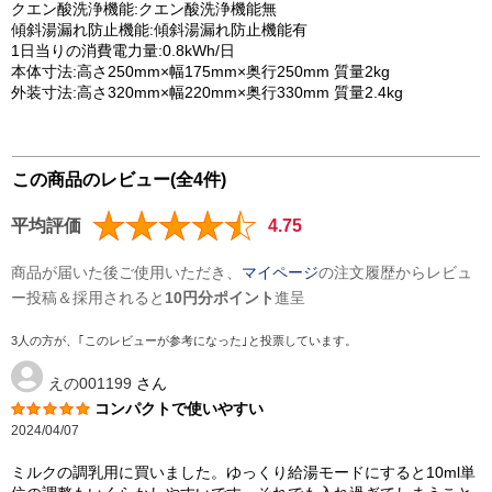
クエン酸洗浄機能:クエン酸洗浄機能無
傾斜湯漏れ防止機能:傾斜湯漏れ防止機能有
1日当りの消費電力量:0.8kWh/日
本体寸法:高さ250mm×幅175mm×奥行250mm 質量2kg
外装寸法:高さ320mm×幅220mm×奥行330mm 質量2.4kg
この商品のレビュー(全4件)
平均評価
4.75
商品が届いた後ご使用いただき、
マイページ
の注文履歴からレビュ
ー投稿＆採用されると
10円分ポイント
進呈
3人の方が、｢このレビューが参考になった｣と投票しています。
えの001199
さん
コンパクトで使いやすい
2024/04/07
ミルクの調乳用に買いました。ゆっくり給湯モードにすると10ml単