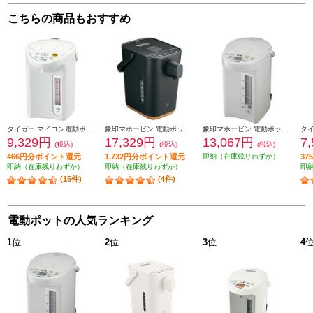
こちらの商品もおすすめ
タイガー マイコン電動ポット【3L/保温3段階/節電タイマー/省スチーム沸とう/ホワイト】 PDR-G301-W
象印マホービン 電動ポット 「STAN.」【ハイスピード沸騰/70℃90℃保温/1.2L/ブラック】 CP-CA12-BA
象印マホービン 電動ポット [大容量5.0L/ホワイトグレー] CDSE50-WG
9,329円
17,329円
13,067円
7
(税込)
(税込)
(税込)
466円分ポイント還元
1,732円分ポイント還元
即納（在庫残りわずか）
3
即納（在庫残りわずか）
即納（在庫残りわずか）
即
(15件)
(4件)
電動ポットの人気ランキング
1
位
2
位
3
位
4