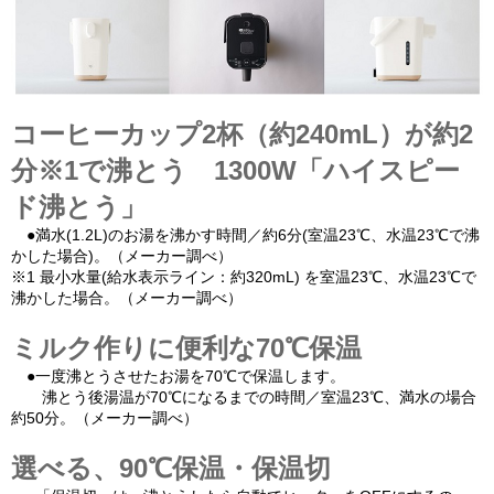
コーヒーカップ2杯（約240mL）が約2
分※1で沸とう 1300W「ハイスピー
ド沸とう」
●満水(1.2L)のお湯を沸かす時間／約6分(室温23℃、水温23℃で沸
かした場合)。（メーカー調べ）
※1 最小水量(給水表示ライン：約320mL) を室温23℃、水温23℃で
沸かした場合。（メーカー調べ）
ミルク作りに便利な70℃保温
●一度沸とうさせたお湯を70℃で保温します。
沸とう後湯温が70℃になるまでの時間／室温23℃、満水の場合
約50分。（メーカー調べ）
選べる、90℃保温・保温切