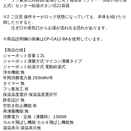
フッ素加工内容器/湯沸かし完了報知音（ブザー・消音の切り替
え式）センター給湯ボタン/広口容器
※2 ご注意 操作キーがロック状態になっていても、本体を傾けたり
倒したりすると、
注ぎ口や蒸気口からお湯が流れ出る恐れがあります。
※商品説明欄の画像はCP-CA12-BAを使用しています。
【商品仕様】
ジャーポット容量:1.2L
ジャーポット沸騰方式:マイコン沸騰タイプ
ジャーポット給湯方式:電動給湯式
浄水機能:無
年間消費電力量:293kWh/年
タイマー:無
フッ素加工:有
保温温度選択:保温温度選択可
静音設計:無
空炊き防止機能:有
再沸騰機能:無
消費電力・定格（沸騰時）:1300W
カルキ飛ばし機能:カルキ飛ばし機能無
湯温表示:湯温表示無