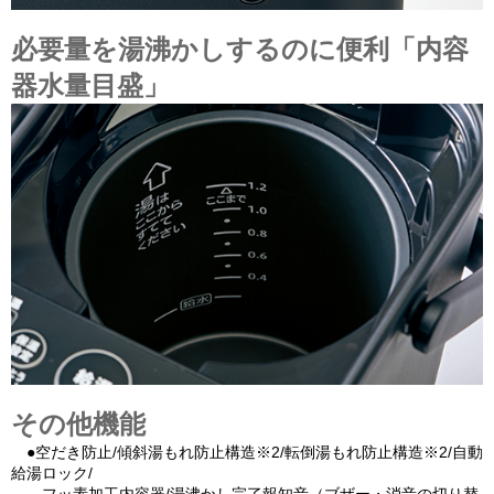
必要量を湯沸かしするのに便利「内容
器水量目盛」
その他機能
●空だき防止/傾斜湯もれ防止構造※2/転倒湯もれ防止構造※2/自動
給湯ロック/