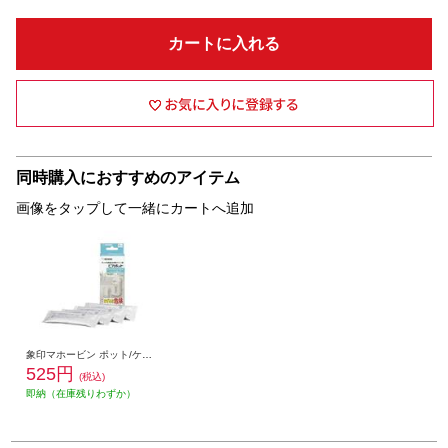
カートに入れる
同時購入におすすめのアイテム
画像をタップして一緒にカートへ追加
象印マホービン ポット/ケトル用洗浄剤【ポット内容器洗浄用クエン酸/約30ｇ×4包入/ピカポット】 CD-KB03X-J
525円
(税込)
即納（在庫残りわずか）