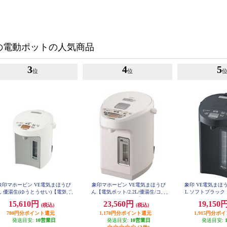
の電動ポットの人気商品
3
4
5
位
位
象印マホービン VE電気まほうび
象印マホービン VE電気まほうび
象印 VE電気まほう
ん 優湯生(ゆうとうせい)【電気ポ
ん【電気ポット/2.2L/優湯生/コー
L ソフトブラック
ト/2.2L/まほうびん保温/905W沸
ドレス給湯/ホワイト】 CVWB22-
905Wスピード沸と
15,610円
23,560円
19,150
(税込)
(税込)
WA
M
/コードレス給湯/ホワイト】 CV-
GV22-WA
780円分ポイント還元
1,178円分ポイント還元
1,915円分ポ
発送目安:
10営業日
発送目安:
10営業日
発送目安: