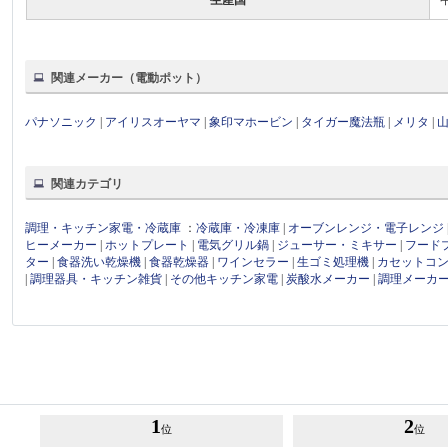
関連メーカー（電動ポット）
パナソニック
|
アイリスオーヤマ
|
象印マホービン
|
タイガー魔法瓶
|
メリタ
|
関連カテゴリ
調理・キッチン家電・冷蔵庫
：
冷蔵庫・冷凍庫
|
オーブンレンジ・電子レンジ
ヒーメーカー
|
ホットプレート
|
電気グリル鍋
|
ジューサー・ミキサー
|
フード
ター
|
食器洗い乾燥機
|
食器乾燥器
|
ワインセラー
|
生ゴミ処理機
|
カセットコ
|
調理器具・キッチン雑貨
|
その他キッチン家電
|
炭酸水メーカー
|
調理メーカ
1
2
位
位