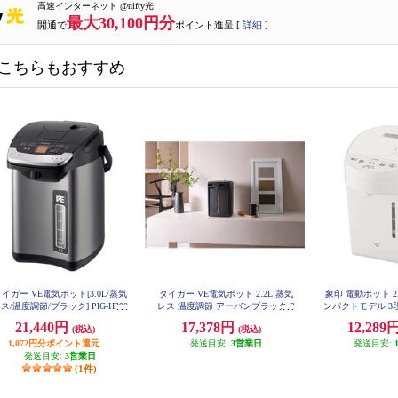
高速インターネット @nifty光
最大30,100円分
開通で
ポイント進呈 [
詳細
]
こちらもおすすめ
イガー VE電気ポット[3.0L/蒸気
タイガー VE電気ポット 2.2L 蒸気
象印 電動ポット 2
ス/温度調節/ブラック] PIG-H300
レス 温度調節 アーバンブラック P
ンパクトモデル 3
K
IM-H220KE
EB20
21,440円
17,378円
12,289
(税込)
(税込)
1,072円分ポイント還元
発送目安:
3営業日
発送目安:
発送目安:
3営業日
(1件)