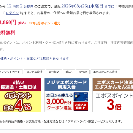
12
2
2026
08
26
水曜日
から
時間
分以内
のご注文で、最短
年
月
日
までに
「
神奈川県
。
[
ログイン
]をすると、お客様のご住所への最短お届け日が表示されます。
3,860円
(税込)
693円分ポイント還元
送料無料
元ポイントは、ポイント利用・クーポン値引き時に変わります。ご注文時「注文内容確認
す。
価格・ポイント・在庫などは店頭と異なります
クレジットカード
コンビニ決済
銀行振込
d払い
PayPay
エポスかんたん決済
ちらの商品の価格・お支払方法・配送方法などはノジマオンライン限定サービスとなります。