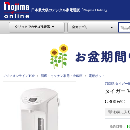
日本最大級のデジタル家電通販「Nojima Online」
クリックでカテゴリ表示
全カテゴリ
ノジマオンラインTOP
調理・キッチン家電・冷蔵庫
電動ポット
TIGER タイガー
タイガー V
G300WC
1
発送目安：