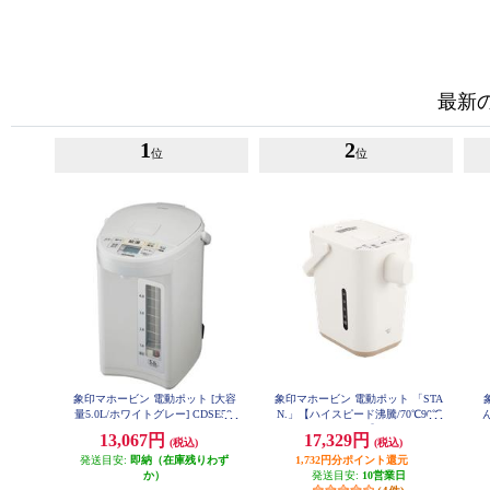
最新
1
2
位
位
象印マホービン 電動ポット [大容
象印マホービン 電動ポット 「STA
量5.0L/ホワイトグレー] CDSE50-
N.」【ハイスピード沸騰/70℃90℃
WG
保温/1.2L/ホワイト】 CP-CA12-W
ッ
13,067円
17,329円
(税込)
(税込)
A
騰
発送目安:
即納（在庫残りわず
1,732円分ポイント還元
か）
発送目安:
10営業日