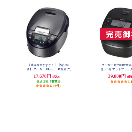
【残り在庫わずか！】【処分特
タイガー 圧力IH炊飯器
価】 タイガー IHジャー炊飯器 炊
き 5.5合 マットブラック J
KM
きたて 5.5合 ダークグレー JPW-X1
17,670円
39,800円
(税込)
(税
00HD
発送目安:
5営業日
(1
(6件)