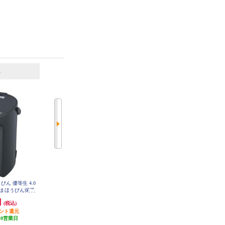
6
7
位
位
位
びん 優等生 4.0
タイガー マイコン電動ポット【3
タイガー VE電気ポット 2.2L 蒸気
 まほうびん保温
L/保温3段階/節電タイマー/省スチ
レス 温度調節 アーバンブラック P
IM-H220KE
う CVGD40-B
ーム沸とう/ホワイト】 PDR-G301-
円
9,329円
17,378円
(税込)
(税込)
(税込)
W
イント還元
466円分ポイント還元
発送目安:
3営業日
10営業日
発送目安:
即納（在庫残りわず