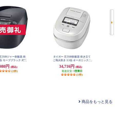
圧力IHジャー炊飯器 炊
タイガー 圧力IH炊飯器 炊き立て
5合 モーブブラック JPV-
ご泡火炊き 3.5合 オーガニックホ
T100KV
ワイト JPDG060-WG
,980円
34,716円
(税込)
(税込)
(2件)
発送目安:
3営業日
(1件)
商品をもっと見る