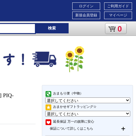
ログイン
ご利用ガイド
新規会員登録
マイページ
0
検索
おまもり便（中物）
PIQ-
おまかせギフトラッピング☆
延長保証
万一の故障に安心
保証について詳しくはこちら