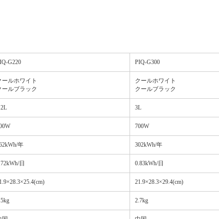
IQ-G220
PIQ-G300
クールホワイト
クールホワイト
クールブラック
クールブラック
.2L
3L
00W
700W
62kWh/年
302kWh/年
.72kWh/日
0.83kWh/日
1.9×28.3×25.4(cm)
21.9×28.3×29.4(cm)
.5kg
2.7kg
中国
中国