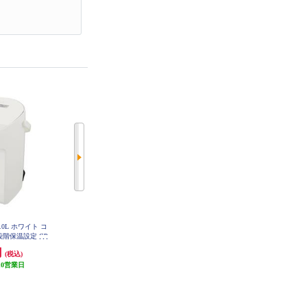
.0L ホワイト コ
タイガー マイコン電動ポット【4.
タイガー VE電気ポット[2.2L/蒸気
段階保温設定 CP
0L/保温3段階/節電タイマー/省スチ
レス/温度調節/アーバンブラック]
-WA
PIS-G220KE
ーム沸とう/ホワイト】 PDR-G401-
円
9,471円
18,030円
(税込)
(税込)
(税込)
W
10営業日
473円分ポイント還元
901円分ポイント還元
発送目安:
10営業日
発送目安:
10営業日
(4件)