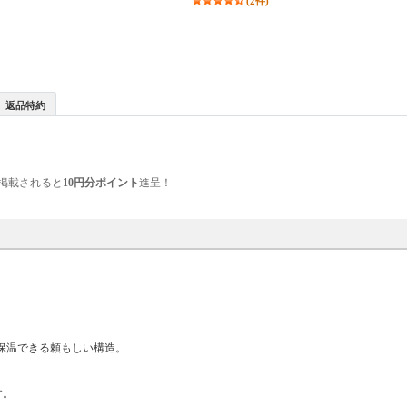
(2件)
返品特約
掲載されると
10円分ポイント
進呈！
保温できる頼もしい構造。
す。