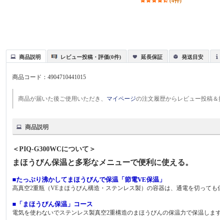
(4件)
商品説明
レビュー投稿・評価(0件)
延長保証
発送目安
商品コード：
4904710441015
商品が届いた後ご使用いただき、
マイページ
の注文履歴からレビュー投稿＆
商品説明
＜PIQ-G300WCについて＞
まほうびん保温と多彩なメニューで便利に使える。
■たっぷり沸かしてまほうびんで保温「節電VE保温」
高真空2重瓶（VEまほうびん構造・ステンレス製）の容器は、通電を切っても
■「まほうびん保温」コース
電気を使わないでステンレス製真空2重構造のまほうびんの保温力で保温しま