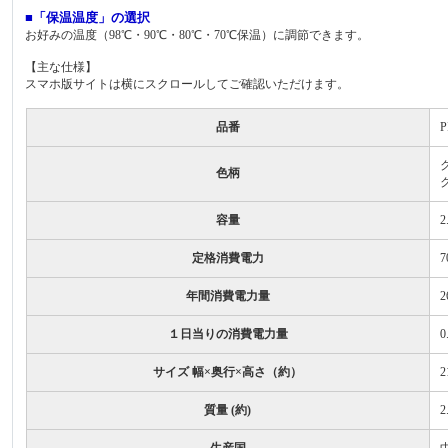
■「保温温度」の選択
お好みの温度（98℃・90℃・80℃・70℃保温）に調節できます。
【主な仕様】
スマホ版サイトは横にスクロールしてご確認いただけます。
品番
P
色柄
容量
2
定格消費電力
7
年間消費電力量
2
１日当りの消費電力量
0
サイズ 幅×奥行×高さ（約）
2
質量 (約)
2
生産国