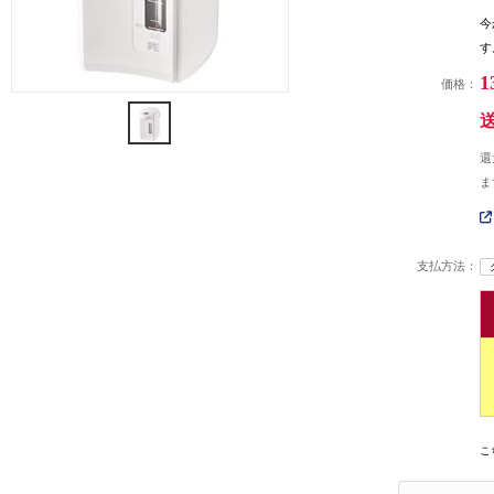
今
す
1
価格：
還
ま
支払方法：
こ