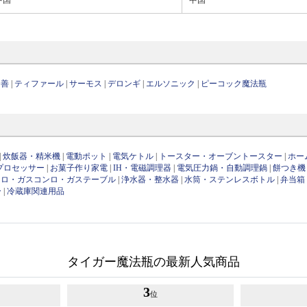
山善
|
ティファール
|
サーモス
|
デロンギ
|
エルソニック
|
ピーコック魔法瓶
|
炊飯器・精米機
|
電動ポット
|
電気ケトル
|
トースター・オーブントースター
|
ホー
プロセッサー
|
お菓子作り家電
|
IH・電磁調理器
|
電気圧力鍋・自動調理鍋
|
餅つき機
ンロ・ガスコンロ・ガステーブル
|
浄水器・整水器
|
水筒・ステンレスボトル
|
弁当箱
ー
|
冷蔵庫関連用品
タイガー魔法瓶の最新人気商品
3
位