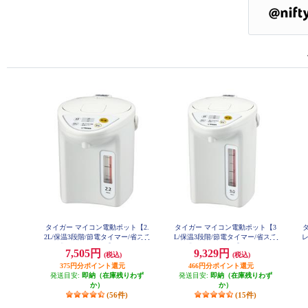
タイガー マイコン電動ポット【2.
タイガー マイコン電動ポット【3
タ
2L/保温3段階/節電タイマー/省スチ
L/保温3段階/節電タイマー/省スチ
レ
ーム沸とう/ホワイト】 PDR-G221-
ーム沸とう/ホワイト】 PDR-G301-
7,505円
9,329円
(税込)
(税込)
W
W
375円分ポイント還元
466円分ポイント還元
発送目安:
即納（在庫残りわず
発送目安:
即納（在庫残りわず
か）
か）
(56件)
(15件)