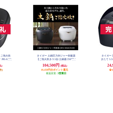
 ご泡火炊
タイガー 土鍋圧力IHジャー炊飯器
タイガー 
RI-A100
【ご泡火炊き/3.5合/土鍋釜/250℃W
きたて 5.
レイヤーIH/多段階圧力/ストーン
104,500円
24
込)
(税込)
ブラック】 JRX-S060KS
件)
10,450円分ポイント還元
発送目安:
3営業日