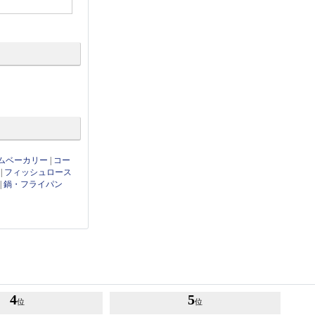
ムベーカリー
|
コー
|
フィッシュロース
|
鍋・フライパン
4
5
位
位