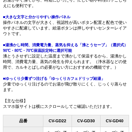
お湯が早く沸くから、時短にぴったり。忙しい朝や料理の下ごしら
えにも便利です。
■大きな文字と分かりやすい操作パネル
操作パネルの文字が大きく、視認性が高いボタン配置と配色で使い
やすさに配慮しています。給湯ボタンは押しやすいセンターレイア
ウトです。
■湯沸かし時間、消費電力量、蒸気を抑える「沸とうセーブ」（選択式）
90℃・80℃・70℃保温設定時に選択可能
沸とうさせずに設定した温度まで沸かして保温するから、湯沸かし
時間、消費電力量、蒸気の発生を抑えられます。（浄水器などの使
用で、カルキとばしの必要がない方におすすめの機能です。）
■ゆっくり少量ずつ注げる「ゆっくりカフェドリップ給湯」
少量でゆっくり注げるのでお湯が飛び散りにくく、じっくり蒸らせ
ます。
【主な仕様】
スマホ版サイトは横にスクロールしてご確認いただけます。
品番
CV-GD22
CV-GD30
CV-GD40