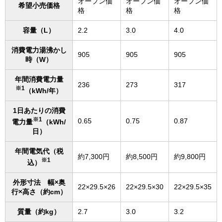
オープン価
オープン価
オープン価
希望小売価格
格
格
格
容量（L）
2.2
3.0
4.0
消費電力湯沸かし
905
905
905
時（W）
年間消費電力量
236
273
317
※1
（kWh/年）
1日あたりの消費
※1
0.65
0.75
0.87
電力量
（kWh/
日）
年間電気代（税
約7,300円
約8,500円
約9,800円
※1
込）
外形寸法 幅×奥
22×29.5×26
22×29.5×30
22×29.5×35
行×高さ（約cm）
質量（約kg）
2.7
3.0
3.2