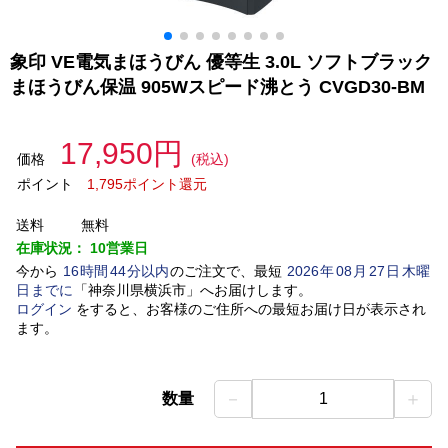
象印 VE電気まほうびん 優等生 3.0L ソフトブラック
まほうびん保温 905Wスピード沸とう CVGD30-BM
17,950円
価格
(税込)
ポイント
1,795ポイント還元
送料
無料
在庫状況：
10営業日
今から
16
時間
44
分以内
のご注文で、最短
2026
年
08
月
27
日
木曜
日
までに
「
神奈川県横浜市
」
へお届けします。
ログイン
をすると、お客様のご住所への最短お届け日が表示され
ます。
－
＋
数量
1