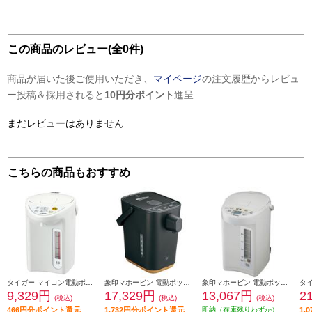
この商品のレビュー(全0件)
商品が届いた後ご使用いただき、
マイページ
の注文履歴からレビュ
ー投稿＆採用されると
10円分ポイント
進呈
まだレビューはありません
こちらの商品もおすすめ
タイガー マイコン電動ポット【3L/保温3段階/節電タイマー/省スチーム沸とう/ホワイト】 PDR-G301-W
象印マホービン 電動ポット 「STAN.」【ハイスピード沸騰/70℃90℃保温/1.2L/ブラック】 CP-CA12-BA
象印マホービン 電動ポット [大容量5.0L/ホワイトグレー] CDSE50-WG
9,329円
17,329円
13,067円
2
(税込)
(税込)
(税込)
466円分ポイント還元
1,732円分ポイント還元
即納（在庫残りわずか）
1,