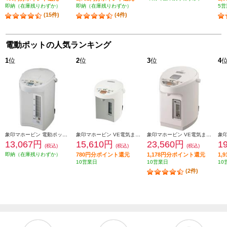
即納（在庫残りわずか）
即納（在庫残りわずか）
5営
(15件)
(4件)
電動ポットの人気ランキング
1
位
2
位
3
位
4
象印マホービン 電動ポット [大容量5.0L/ホワイトグレー] CDSE50-WG
象印マホービン VE電気まほうびん 優湯生(ゆうとうせい)【電気ポット/2.2L/まほうびん保温/905W沸騰/コードレス給湯/ホワイト】 CV-GV22-WA
象印マホービン VE電気まほうびん【電気ポット/2.2L/優湯生/コードレス給湯/ホワイト】 CVWB22-WA
13,067円
15,610円
23,560円
1
(税込)
(税込)
(税込)
即納（在庫残りわずか）
780円分ポイント還元
1,178円分ポイント還元
1,
10営業日
10営業日
10
(2件)