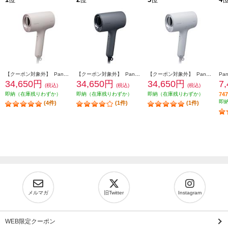
【クーポン対象外】 Panasonic ヘアードライヤー ナノケア 高浸透ナノイー さくらピンク EH-NA0K-P
【クーポン対象外】 Panasonic ヘアードライヤー ナノケア 高浸透ナノイー チャコールブラック EH-NA0K-K
【クーポン対象外】 Panasonic ヘアードライヤー ナノケア 高浸透ナノイー ミストグレー EH-NA0K-H
34,650円
34,650円
34,650円
7
(税込)
(税込)
(税込)
即納（在庫残りわずか）
即納（在庫残りわずか）
即納（在庫残りわずか）
7
即
(4件)
(1件)
(1件)
メルマガ
旧Twitter
Instagram
WEB限定クーポン