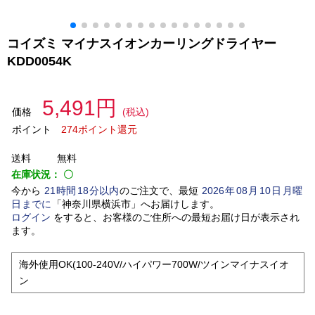
コイズミ マイナスイオンカーリングドライヤー
KDD0054K
5,491円
価格
(税込)
ポイント
274ポイント還元
送料
無料
在庫状況：
〇
今から
21
時間
18
分以内
のご注文で、最短
2026
年
08
月
10
日
月曜
日
までに
「
神奈川県横浜市
」
へお届けします。
ログイン
をすると、お客様のご住所への最短お届け日が表示され
ます。
海外使用OK(100-240V/ハイパワー700W/ツインマイナスイオ
ン