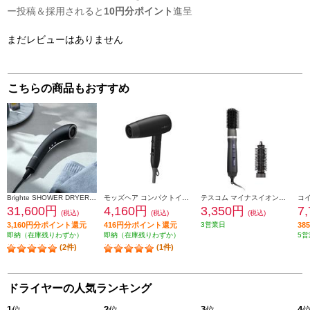
ー投稿＆採用されると
10円分ポイント
進呈
まだレビューはありません
こちらの商品もおすすめ
Brighte SHOWER DRYER ナノミスト搭載 BRT-SD173
モッズヘア コンパクトイオンヘアードライヤー ブラック MHD-1234-K
テスコム マイナスイオンカールドライヤー【ワイドキャッチブラシ/ロールキャッチブラシ/温度2段階/ラク抜きプラグ/ブラック】 TC365A-K
31,600円
4,160円
3,350円
7
(税込)
(税込)
(税込)
3,160円分ポイント還元
416円分ポイント還元
3営業日
3
即納（在庫残りわずか）
即納（在庫残りわずか）
5営
(2件)
(1件)
ドライヤーの人気ランキング
1
位
2
位
3
位
4