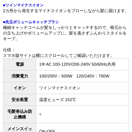
■ツインマイナスイオン
2カ所から発生するマイナスイオンをブローしながら髪に届けます。
■先玉ボリュームキャッチブラシ
極細キャッチコームが髪をしっかりとキャッチするので、根元から
の立ち上げやボリュームアップに。髪を逃さずふんわりスタイルを
キープ。
仕様：
スマホ版サイトは横にスクロールしてご確認いただけます。
電源
1Φ AC 100-120V/200-240V 50/60Hz共用
消費電力
100/200V：500W 120/240V：700W
イオン
ツインマイナスイオン
安全装置
温度ヒューズ 152℃
毛髪巻込み防
○
止機構
メインスイッ
ON-OFF