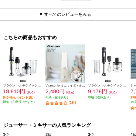
▼ すべてのレビューをみる
こちらの商品もおすすめ
ブラウン マルチクイック 7 ハンドブレンダー [1台6役/400W/おろしディスク付/お手入れラク/時短/ブラックシルバー] MQ7035XBG
Vitantonio ミニマイボトルブレンダー ミルク VBL-6-MK
ブラウン マルチクイック 5 Pro ハンドブレンダー [1台4約/400W/お手入れラク/時短/ブラックシルバー] MQ55236M
18,810円
2,480円
9,178円
7
(税込)
(税込)
(税込)
940円分ポイント還元
即納（在庫あり）
即納（在庫あり）
7
即納（在庫残りわずか）
10
(2件)
ジューサー・ミキサーの人気ランキング
1
位
2
位
3
位
4