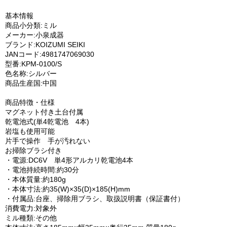
基本情報
商品小分類:ミル
メーカー:小泉成器
ブランド:KOIZUMI SEIKI
JANコード:4981747069030
型番:KPM-0100/S
色名称:シルバー
商品生産国:中国
商品特徴・仕様
マグネット付き土台付属
乾電池式(単4乾電池 4本)
岩塩も使用可能
片手で操作 手が汚れない
お掃除ブラシ付き
・電源:DC6V 単4形アルカリ乾電池4本
・電池持続時間:約30分
・本体質量:約180g
・本体寸法:約35(W)×35(D)×185(H)mm
・付属品:台座、掃除用ブラシ、取扱説明書（保証書付）
消費電力:対象外
ミル種類:その他