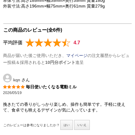
本体寸法:高さ185mm×幅35mm×奥行35mm 質量180g
外装寸法:高さ196mm×幅75mm×奥行61mm 質量279g
この商品のレビュー(全6件)
平均評価
4.7
商品が届いた後ご使用いただき、
マイページ
の注文履歴からレビュ
ー投稿＆採用されると
10円分ポイント
進呈
kqn
さん
毎日使いたくなる電動ミル
2026/05/19
挽きたての香りがしっかり楽しめ、操作も簡単です。手軽に使え
て、食卓でも映えるデザインが気に入っています。
このレビューは参考になりましたか？
はい
いいえ