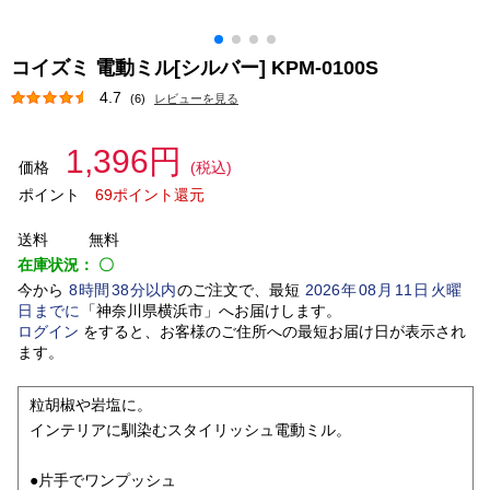
コイズミ 電動ミル[シルバー] KPM-0100S
4.7
(6)
レビューを見る
1,396円
価格
(税込)
ポイント
69ポイント還元
送料
無料
在庫状況：
〇
今から
8
時間
38
分以内
のご注文で、最短
2026
年
08
月
11
日
火曜
日
までに
「
神奈川県横浜市
」
へお届けします。
ログイン
をすると、お客様のご住所への最短お届け日が表示され
ます。
粒胡椒や岩塩に。
インテリアに馴染むスタイリッシュ電動ミル。
●片手でワンプッシュ