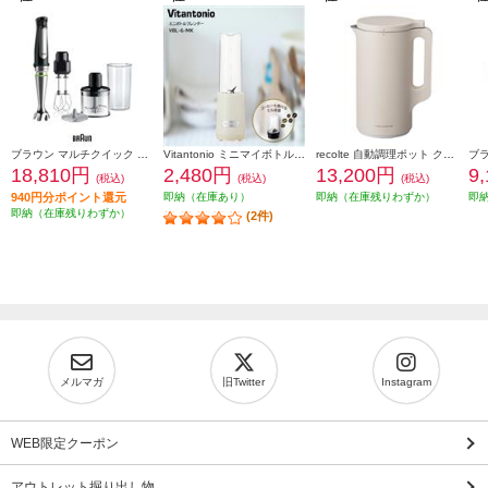
ブラウン マルチクイック 7 ハンドブレンダー [1台6役/400W/おろしディスク付/お手入れラク/時短/ブラックシルバー] MQ7035XBG
Vitantonio ミニマイボトルブレンダー ミルク VBL-6-MK
recolte 自動調理ポット クリームホワイト RSY-2W
18,810円
2,480円
13,200円
9
(税込)
(税込)
(税込)
940円分ポイント還元
即納（在庫あり）
即納（在庫残りわずか）
即
即納（在庫残りわずか）
(2件)
メルマガ
旧Twitter
Instagram
WEB限定クーポン
アウトレット掘り出し物