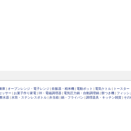
凍庫
|
オーブンレンジ・電子レンジ
|
炊飯器・精米機
|
電動ポット
|
電気ケトル
|
トースター
セッサー
|
お菓子作り家電
|
IH・電磁調理器
|
電気圧力鍋・自動調理鍋
|
餅つき機
|
フィッシ
整水器
|
水筒・ステンレスボトル
|
弁当箱
|
鍋・フライパン
|
調理器具・キッチン雑貨
|
その