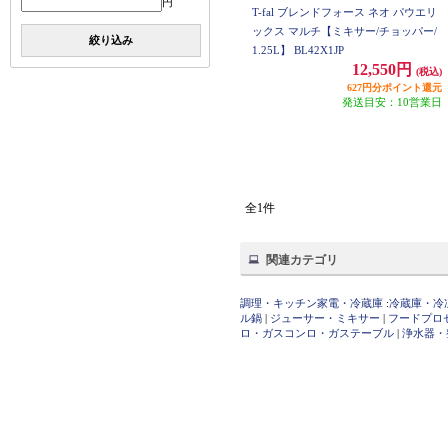
円
T-fal ブレンドフォース ネオ パウエリ
ックス マルチ【ミキサー/チョッパー/
絞り込み
1.25L】 BL42X1JP
12,550円
(税込)
627円分ポイント還元
発送目安：10営業日
全1件
関連カテゴリ
調理・キッチン家電・冷蔵庫
:
冷蔵庫・冷
ル鍋
|
ジューサー・ミキサー
|
フードプロ
ロ・ガスコンロ・ガステーブル
|
浄水器・