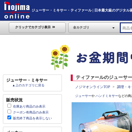
ジューサー・ミキサー・ティファール | 日本最大級のデジタル家電通販
クリックでカテゴリ表示
全カテゴリ
ティファールのジューサー
ジューサー・ミキサー
▲上のカテゴリに戻る
ノジマオンラインTOP
調理・キ
ジューサー
や
ハンドミキサー
などの商
販売状況
在庫あり商品のみ表示
クーポン有商品のみ表示
販売終了商品を表示しない