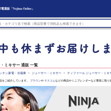
「Nojima Online」
・ミキサー 通販 一覧
ッチン家電・冷蔵庫
ジューサー・ミキサー
ティファール ジューサー・ミキ
品をご紹介しています。
ブラウン
や
テスコム
などの商品やミニブレンダーなど豊富に取り