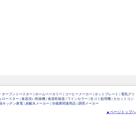
・オーブントースター
|
ホームベーカリー
|
コーヒーメーカー
|
ホットプレート
|
電気グリ
ュロースター
|
食器洗い乾燥機
|
食器乾燥器
|
ワインセラー
|
生ゴミ処理機
|
カセットコン
他キッチン家電
|
炭酸水メーカー
|
冷蔵庫関連用品
|
調理メーカー
▲ページトップへ