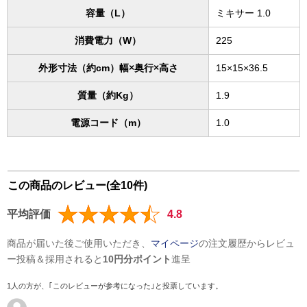
容量（L）
ミキサー 1.0
消費電力（W）
225
外形寸法（約cm）幅×奥行×高さ
15×15×36.5
質量（約Kg）
1.9
電源コード（m）
1.0
この商品のレビュー(全10件)
平均評価
4.8
商品が届いた後ご使用いただき、
マイページ
の注文履歴からレビュ
ー投稿＆採用されると
10円分ポイント
進呈
1人の方が、｢このレビューが参考になった｣と投票しています。