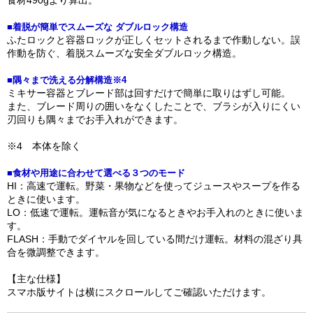
食材490gより算出。
■着脱が簡単でスムーズな ダブルロック構造
ふたロックと容器ロックが正しくセットされるまで作動しない。誤
作動を防ぐ、着脱スムーズな安全ダブルロック構造。
■隅々まで洗える分解構造※4
ミキサー容器とブレード部は回すだけで簡単に取りはずし可能。
また、ブレード周りの囲いをなくしたことで、ブラシが入りにくい
刃回りも隅々までお手入れができます。
※4 本体を除く
■食材や用途に合わせて選べる３つのモード
HI：高速で運転。野菜・果物などを使ってジュースやスープを作る
ときに使います。
LO：低速で運転。運転音が気になるときやお手入れのときに使いま
す。
FLASH：手動でダイヤルを回している間だけ運転。材料の混ざり具
合を微調整できます。
【主な仕様】
スマホ版サイトは横にスクロールしてご確認いただけます。