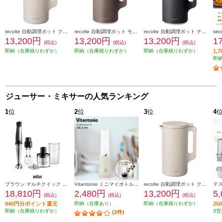
recolte 自動調理ポット クリームホワイト RSY-2W
recolte 自動調理ポット モカブラウン RSY-2MBR
recolte 自動調理ポット ナチュラルブラック RSY-2BK
13,200円
13,200円
13,200円
1
(税込)
(税込)
(税込)
即納（在庫残りわずか）
即納（在庫残りわずか）
即納（在庫残りわずか）
1,
即
ジューサー・ミキサーの人気ランキング
1
位
2
位
3
位
4
ブラウン マルチクイック 7 ハンドブレンダー [1台6役/400W/おろしディスク付/お手入れラク/時短/ブラックシルバー] MQ7035XBG
Vitantonio ミニマイボトルブレンダー ミルク VBL-6-MK
recolte 自動調理ポット クリームホワイト RSY-2W
18,810円
2,480円
13,200円
5
(税込)
(税込)
(税込)
940円分ポイント還元
即納（在庫あり）
即納（在庫残りわずか）
2
即納（在庫残りわずか）
3営
(2件)