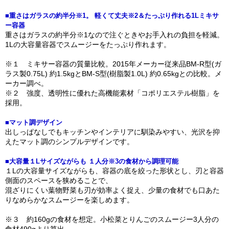
■重さはガラスの約半分※1。 軽くて丈夫※2＆たっぷり作れる1Lミキサ
ー容器
重さはガラスの約半分※1なので注ぐときやお手入れの負担を軽減。
1Lの大容量容器でスムージーをたっぷり作れます。
※１ ミキサー容器の質量比較。2015年メーカー従来品BM-R型(ガ
ラス製0.75L) 約1.5kgとBM-S型(樹脂製1.0L) 約0.65kgとの比較。メ
ーカー調べ。
※２ 強度、透明性に優れた高機能素材「コポリエステル樹脂」を
採用。
■マット調デザイン
出しっぱなしでもキッチンやインテリアに馴染みやすい、光沢を抑
えたマット調のシンプルデザインです。
■大容量１Lサイズながらも １人分※3の食材から調理可能
１Lの大容量サイズながらも、容器の底を絞った形状とし、刃と容器
側面のスペースを狭めることで、
混ざりにくい葉物野菜も刃が効率よく捉え、少量の食材でも口あた
りなめらかなスムージーを楽しめます。
※３ 約160gの食材を想定。小松菜とりんごのスムージー3人分の