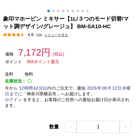
象印マホービン ミキサー【1L/３つのモード切替/マ
ット調デザイン/グレージュ】 BM-SA10-HC
4.8
(10)
レビューを見る
7,172円
価格
(税込)
ポイント
358ポイント還元
送料
無料
在庫状況：
〇
今から
12
時間
42
分以内
のご注文で、最短
2026
年
08
月
12
日
水曜
日
までに
「
神奈川県横浜市
」
へお届けします。
ログイン
をすると、お客様のご住所への最短お届け日が表示され
ます。
－
＋
数量
1