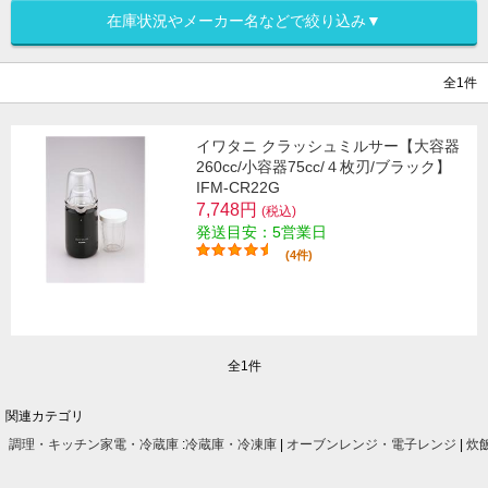
在庫状況やメーカー名などで絞り込み▼
全1件
イワタニ クラッシュミルサー【大容器
260cc/小容器75cc/４枚刃/ブラック】
IFM-CR22G
7,748円
(税込)
発送目安：5営業日
(4件)
全1件
関連カテゴリ
調理・キッチン家電・冷蔵庫
:
冷蔵庫・冷凍庫
|
オーブンレンジ・電子レンジ
|
炊