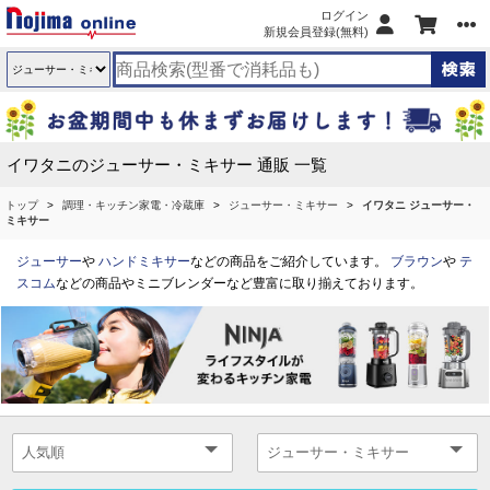
ログイン
新規会員登録(無料)
イワタニのジューサー・ミキサー 通販 一覧
トップ
調理・キッチン家電・冷蔵庫
ジューサー・ミキサー
イワタニ ジューサー・
ミキサー
ジューサー
や
ハンドミキサー
などの商品をご紹介しています。
ブラウン
や
テ
スコム
などの商品やミニブレンダーなど豊富に取り揃えております。