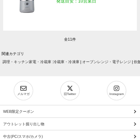
発送目安：10営業日
全11件
関連カテゴリ
調理・キッチン家電・冷蔵庫
:
冷蔵庫・冷凍庫
|
オーブンレンジ・電子レンジ
|
炊
メルマガ
旧Twitter
Instagram
WEB限定クーポン
アウトレット掘り出し物
中古(PC/スマホ/カメラ)